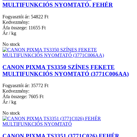
MULTIFUNKCIÓS NYOMTATÓ, FEHÉR
Fogyasztói ár:
54822 Ft
Kedvezmény:
Áfa összege:
11655 Ft
Ár / kg
No stock
CANON PIXMA TS3350 SZÍNES FEKETE
MULTIFUNKCIÓS NYOMTATÓ (3771C006AA)
Fogyasztói ár:
35772 Ft
Kedvezmény:
Áfa összege:
7605 Ft
Ár / kg
No stock
CANON PIXMA TS3351 (3771C026) FEHÉR