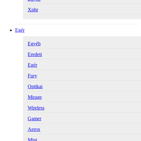
Xphr
Egér
Egyéb
Eredeti
Egér
Fury
Optikai
Mirage
Wireless
Gamer
Aerox
Mini