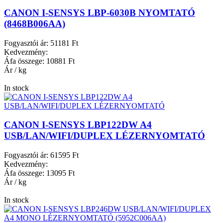
CANON I-SENSYS LBP-6030B NYOMTATÓ
(8468B006AA)
Fogyasztói ár:
51181 Ft
Kedvezmény:
Áfa összege:
10881 Ft
Ár / kg
In stock
CANON I-SENSYS LBP122DW A4
USB/LAN/WIFI/DUPLEX LÉZERNYOMTATÓ
Fogyasztói ár:
61595 Ft
Kedvezmény:
Áfa összege:
13095 Ft
Ár / kg
In stock