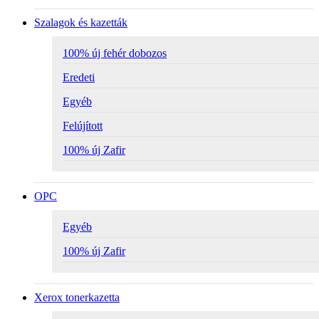
Szalagok és kazetták
100% új fehér dobozos
Eredeti
Egyéb
Felújított
100% új Zafir
OPC
Egyéb
100% új Zafir
Xerox tonerkazetta