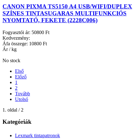
CANON PIXMA TS5150 A4 USB/WIFI/DUPLEX
SZÍNES TINTASUGARAS MULTIFUNKCIÓS
NYOMTATÓ, FEKETE (2228C006)
Fogyasztói ár:
50800 Ft
Kedvezmény:
Áfa összege:
10800 Ft
Ár / kg
No stock
Első
Előző
1
2
Tovább
Utolsó
1. oldal / 2
Kategóriák
Lexmark tintapatronok