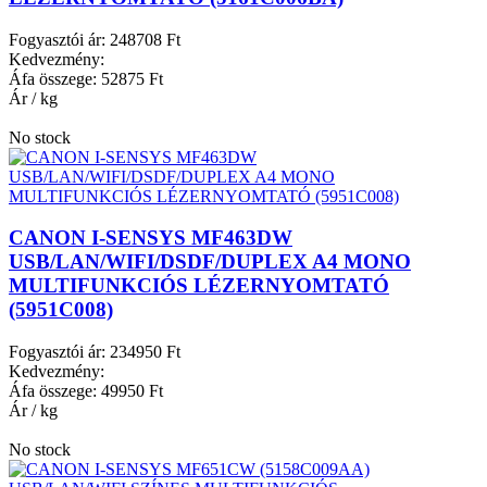
Fogyasztói ár:
248708 Ft
Kedvezmény:
Áfa összege:
52875 Ft
Ár / kg
No stock
CANON I-SENSYS MF463DW
USB/LAN/WIFI/DSDF/DUPLEX A4 MONO
MULTIFUNKCIÓS LÉZERNYOMTATÓ
(5951C008)
Fogyasztói ár:
234950 Ft
Kedvezmény:
Áfa összege:
49950 Ft
Ár / kg
No stock