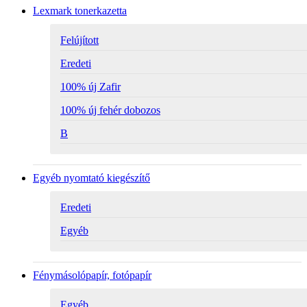
Lexmark tonerkazetta
Felújított
Eredeti
100% új Zafir
100% új fehér dobozos
B
Egyéb nyomtató kiegészítő
Eredeti
Egyéb
Fénymásolópapír, fotópapír
Egyéb