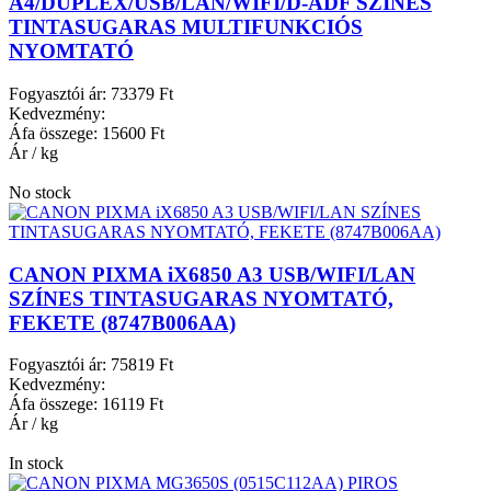
A4/DUPLEX/USB/LAN/WIFI/D-ADF SZÍNES
TINTASUGARAS MULTIFUNKCIÓS
NYOMTATÓ
Fogyasztói ár:
73379 Ft
Kedvezmény:
Áfa összege:
15600 Ft
Ár / kg
No stock
CANON PIXMA iX6850 A3 USB/WIFI/LAN
SZÍNES TINTASUGARAS NYOMTATÓ,
FEKETE (8747B006AA)
Fogyasztói ár:
75819 Ft
Kedvezmény:
Áfa összege:
16119 Ft
Ár / kg
In stock