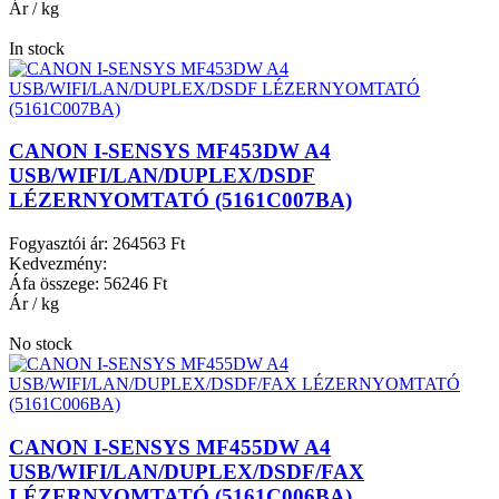
Ár / kg
In stock
CANON I-SENSYS MF453DW A4
USB/WIFI/LAN/DUPLEX/DSDF
LÉZERNYOMTATÓ (5161C007BA)
Fogyasztói ár:
264563 Ft
Kedvezmény:
Áfa összege:
56246 Ft
Ár / kg
No stock
CANON I-SENSYS MF455DW A4
USB/WIFI/LAN/DUPLEX/DSDF/FAX
LÉZERNYOMTATÓ (5161C006BA)