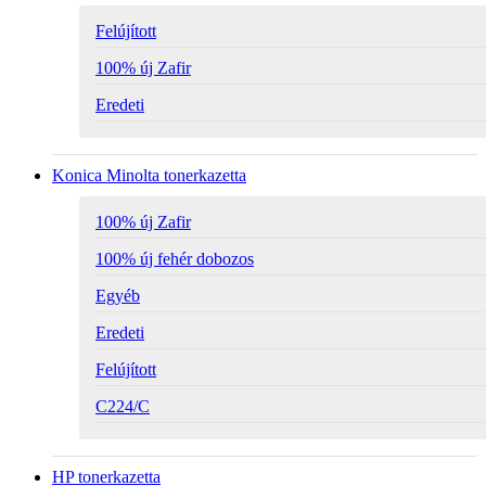
Felújított
100% új Zafir
Eredeti
Konica Minolta tonerkazetta
100% új Zafir
100% új fehér dobozos
Egyéb
Eredeti
Felújított
C224/C
HP tonerkazetta