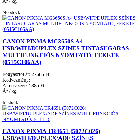
Ár / kg
No stock
CANON PIXMA MG3650S A4
USB/WIFI/DUPLEX SZÍNES TINTASUGARAS
MULTIFUNKCIÓS NYOMTATÓ, FEKETE
(0515C106AA)
Fogyasztói ár:
27686 Ft
Kedvezmény:
Áfa összege:
5886 Ft
Ár / kg
In stock
CANON PIXMA TR4651 (5072C026)
USB/WIFI/DUPLEX/ADF SZÍNES