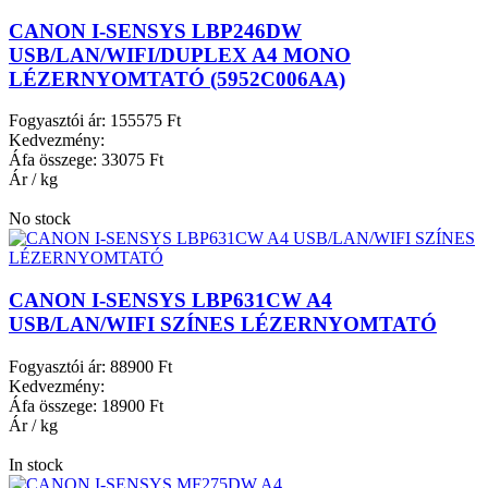
CANON I-SENSYS LBP246DW
USB/LAN/WIFI/DUPLEX A4 MONO
LÉZERNYOMTATÓ (5952C006AA)
Fogyasztói ár:
155575 Ft
Kedvezmény:
Áfa összege:
33075 Ft
Ár / kg
No stock
CANON I-SENSYS LBP631CW A4
USB/LAN/WIFI SZÍNES LÉZERNYOMTATÓ
Fogyasztói ár:
88900 Ft
Kedvezmény:
Áfa összege:
18900 Ft
Ár / kg
In stock