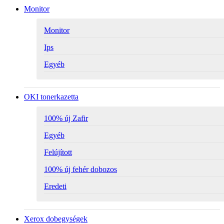
Monitor
Monitor
Ips
Egyéb
OKI tonerkazetta
100% új Zafir
Egyéb
Felújított
100% új fehér dobozos
Eredeti
Xerox dobegységek