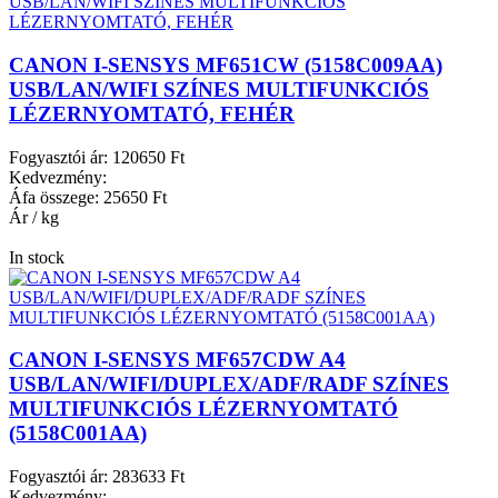
CANON I-SENSYS MF651CW (5158C009AA)
USB/LAN/WIFI SZÍNES MULTIFUNKCIÓS
LÉZERNYOMTATÓ, FEHÉR
Fogyasztói ár:
120650 Ft
Kedvezmény:
Áfa összege:
25650 Ft
Ár / kg
In stock
CANON I-SENSYS MF657CDW A4
USB/LAN/WIFI/DUPLEX/ADF/RADF SZÍNES
MULTIFUNKCIÓS LÉZERNYOMTATÓ
(5158C001AA)
Fogyasztói ár:
283633 Ft
Kedvezmény: