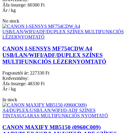
Áfa összege:
60300 Ft
Ár / kg
No stock
CANON I-SENSYS MF754CDW A4
USB/LAN/WIFI/ADF/DUPLEX SZÍNES
MULTIFUNKCIÓS LÉZERNYOMTATÓ
Fogyasztói ár:
227330 Ft
Kedvezmény:
Áfa összege:
48330 Ft
Ár / kg
In stock
CANON MAXIFY MB5150 (0960C009)