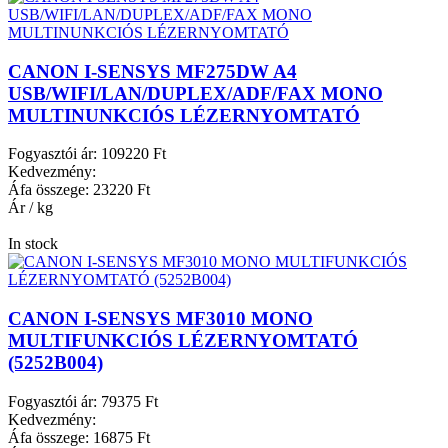
CANON I-SENSYS MF275DW A4
USB/WIFI/LAN/DUPLEX/ADF/FAX MONO
MULTINUNKCIÓS LÉZERNYOMTATÓ
Fogyasztói ár:
109220 Ft
Kedvezmény:
Áfa összege:
23220 Ft
Ár / kg
In stock
CANON I-SENSYS MF3010 MONO
MULTIFUNKCIÓS LÉZERNYOMTATÓ
(5252B004)
Fogyasztói ár:
79375 Ft
Kedvezmény:
Áfa összege:
16875 Ft