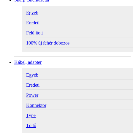
Egyéb
Eredeti
Felújított
100% új fehér dobozos
Kábel, adapter
Egyéb
Eredeti
Power
Konnektor
Type
Töltő