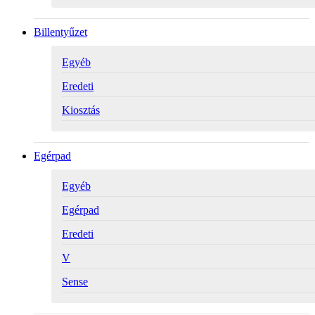
Billentyűzet
Egyéb
Eredeti
Kiosztás
Egérpad
Egyéb
Egérpad
Eredeti
V
Sense