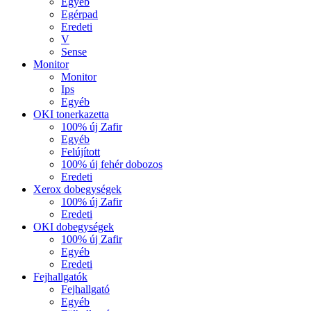
Egyéb
Egérpad
Eredeti
V
Sense
Monitor
Monitor
Ips
Egyéb
OKI tonerkazetta
100% új Zafir
Egyéb
Felújított
100% új fehér dobozos
Eredeti
Xerox dobegységek
100% új Zafir
Eredeti
OKI dobegységek
100% új Zafir
Egyéb
Eredeti
Fejhallgatók
Fejhallgató
Egyéb