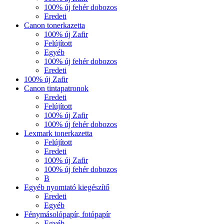
100% új fehér dobozos
Eredeti
Canon tonerkazetta
100% új Zafir
Felújított
Egyéb
100% új fehér dobozos
Eredeti
100% új Zafir
Canon tintapatronok
Eredeti
Felújított
100% új Zafir
100% új fehér dobozos
Lexmark tonerkazetta
Felújított
Eredeti
100% új Zafir
100% új fehér dobozos
B
Egyéb nyomtató kiegészítő
Eredeti
Egyéb
Fénymásolópapír, fotópapír
Egyéb