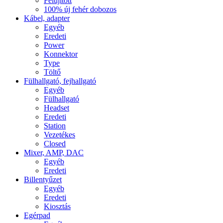
Felújított
100% új fehér dobozos
Kábel, adapter
Egyéb
Eredeti
Power
Konnektor
Type
Töltő
Fülhallgató, fejhallgató
Egyéb
Fülhallgató
Headset
Eredeti
Station
Vezetékes
Closed
Mixer, AMP, DAC
Egyéb
Eredeti
Billentyűzet
Egyéb
Eredeti
Kiosztás
Egérpad