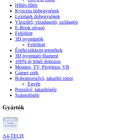
Hűtés-fűtés
Kyocera dobegységek
Lexmark dobegységek
Vízszűrő, vízadagoló, szódagép
E-Book olvasó
Felújított
3D nyomtatók
Felújított
Értékcsökkent termékek
3D nyomtató filament
100% új fehér dobozos
Monitor, TV, Projektor, VR
Gamer szék
Robotporszívó, takarító robot
Egyéb
Porszívó, takarítógép
Számológép
Gyártók
A4-TECH