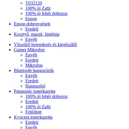
T032120
100% új Zafir
100% új fehér dobozos
Epson
Epson dobegységek
Eredeti
Kesztyű, maszk, higiénia
Egyéb
Vízszűrő berendezés és kiegészítői
Gamer Mikrofon
Egyéb
Eredeti
Mikrofon
Bluetooth hangszórók
Egyéb
Eredeti
Hangszóró
Panasonic tonerkazetta
100% új fehér dobozos
Eredeti
100% új Zafir
Felújított
Kyocera tonerkazetta
Eredeti
Egyéb