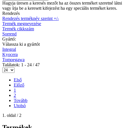
Hagyja üresen a keresés mezőt ha az összes terméket szeretné látni
vagy írja be a keresett kifejezést ha egy speciális terméket keres.
Rendezés
Rendezés terméknév szerint +/-
Termék megnevezése
Termék cikkszám
Sorrend
Gyártó:
Válassza ki a gyártót
Integral
Kyocera
Tomoegawa
Találatok: 1 - 24 / 47
Első
Előző
1
2
Tovább
Utolsó
1. oldal / 2
Termékek