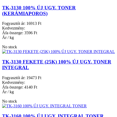
TK-3130 100% ÚJ UGY. TONER
(KERÁMIAPOROS)
Fogyasztói ár:
16913 Ft
Kedvezmény:
Áfa összege:
3596 Ft
Ár / kg
No stock
TK-3130 FEKETE (25K) 100% ÚJ UGY. TONER
INTEGRAL
Fogyasztói ár:
19473 Ft
Kedvezmény:
Áfa összege:
4140 Ft
Ár / kg
No stock
TK-3160 100% ÚJ UGY. INTEGRAL TONER