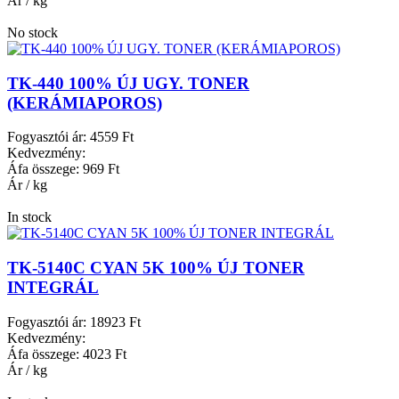
Ár / kg
No stock
TK-440 100% ÚJ UGY. TONER
(KERÁMIAPOROS)
Fogyasztói ár:
4559 Ft
Kedvezmény:
Áfa összege:
969 Ft
Ár / kg
In stock
TK-5140C CYAN 5K 100% ÚJ TONER
INTEGRÁL
Fogyasztói ár:
18923 Ft
Kedvezmény:
Áfa összege:
4023 Ft
Ár / kg