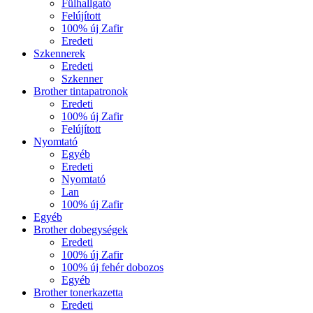
Fülhallgató
Felújított
100% új Zafir
Eredeti
Szkennerek
Eredeti
Szkenner
Brother tintapatronok
Eredeti
100% új Zafir
Felújított
Nyomtató
Egyéb
Eredeti
Nyomtató
Lan
100% új Zafir
Egyéb
Brother dobegységek
Eredeti
100% új Zafir
100% új fehér dobozos
Egyéb
Brother tonerkazetta
Eredeti