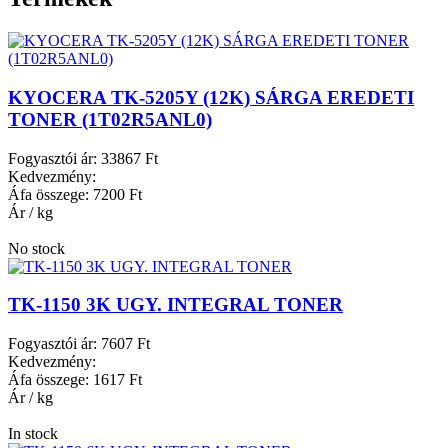
KYOCERA TK-5205Y (12K) SÁRGA EREDETI
TONER (1T02R5ANL0)
Fogyasztói ár:
33867 Ft
Kedvezmény:
Áfa összege:
7200 Ft
Ár / kg
No stock
TK-1150 3K UGY. INTEGRAL TONER
Fogyasztói ár:
7607 Ft
Kedvezmény:
Áfa összege:
1617 Ft
Ár / kg
In stock