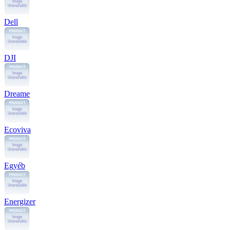
Dell
DJI
Dreame
Ecoviva
Egyéb
Energizer