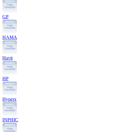
GP
HAMA
Havit
HP
Hyperx
INPHIC