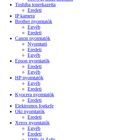
Toshiba tonerkazetta
Eredeti
IP kamera
Brother nyomtatók
Egyéb
Eredeti
Canon nyomtatók
Nyomtató
Eredeti
Egyéb
Epson nyomtatók
Eredeti
Egyéb
HP nyomtatók
Egyéb
Eredeti
Kyocera nyomtatók
Eredeti
Elektromos fogkefe
Oki nyomtatók
Eredeti
Xerox nyomtatók
Egyéb
Eredeti
100% új Zafir