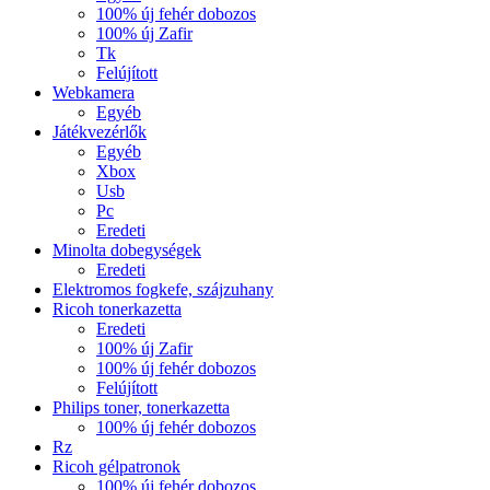
100% új fehér dobozos
100% új Zafir
Tk
Felújított
Webkamera
Egyéb
Játékvezérlők
Egyéb
Xbox
Usb
Pc
Eredeti
Minolta dobegységek
Eredeti
Elektromos fogkefe, szájzuhany
Ricoh tonerkazetta
Eredeti
100% új Zafir
100% új fehér dobozos
Felújított
Philips toner, tonerkazetta
100% új fehér dobozos
Rz
Ricoh gélpatronok
100% új fehér dobozos