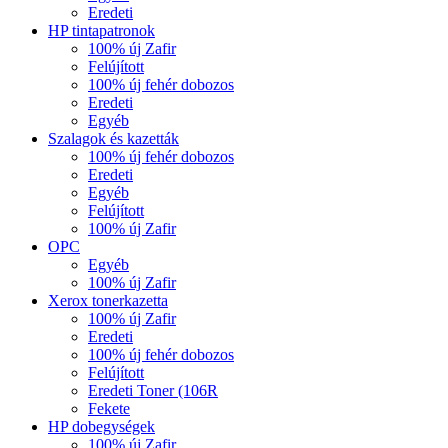
Eredeti
HP tintapatronok
100% új Zafir
Felújított
100% új fehér dobozos
Eredeti
Egyéb
Szalagok és kazetták
100% új fehér dobozos
Eredeti
Egyéb
Felújított
100% új Zafir
OPC
Egyéb
100% új Zafir
Xerox tonerkazetta
100% új Zafir
Eredeti
100% új fehér dobozos
Felújított
Eredeti Toner (106R
Fekete
HP dobegységek
100% új Zafir