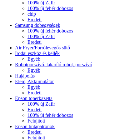
100% új Zafir
100% új fehér dobozos
chip
Eredeti
Samsung dobegységek
100% új fehér dobozos
100% új Zafir
Eredeti
Air Fryer/Forrólevegős sütő
Irodai eszköz és kellék
Egyéb
Robotporszívó, takarító robot, porszívó
Egyéb
Hajápolás
Elem, Akkumulátor
Egyéb
Eredeti
Epson tonerkazetta
100% új Zafir
Eredeti
100% új fehér dobozos
Felújított
Epson tintapatronok
Eredeti
Felújított