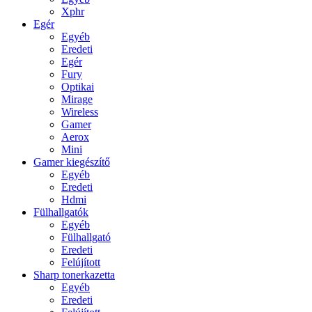
Xphr
Egér
Egyéb
Eredeti
Egér
Fury
Optikai
Mirage
Wireless
Gamer
Aerox
Mini
Gamer kiegészítő
Egyéb
Eredeti
Hdmi
Fülhallgatók
Egyéb
Fülhallgató
Eredeti
Felújított
Sharp tonerkazetta
Egyéb
Eredeti