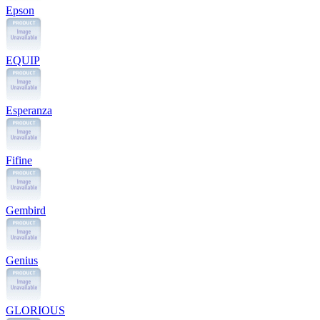
Epson
EQUIP
Esperanza
Fifine
Gembird
Genius
GLORIOUS