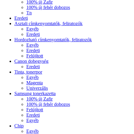
100% új Zafir
100% új fehér dobozos
Tn
Eredeti
Asztali címkenyomtatók, feliratozók
Egyéb
Eredeti
Hordozható címkenyomtatók, feliratozók
Egyéb
Eredeti
Felújított
Canon dobegység
Eredeti
Tinta, tonerpor
Egyéb
Magenta
Univerzális
Samsung tonerkazetta
100% új Zafir
100% új fehér dobozos
Felújított
Eredeti
Egyéb
Chip
Egyéb