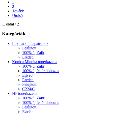
1
2
Tovább
Utolsó
1. oldal / 2
Kategóriák
Lexmark tintapatronok
Felújított
100% új Zafir
Eredeti
Konica Minolta tonerkazetta
100% új Zafir
100% új fehér dobozos
Egyéb
Eredeti
Felújított
C224/C
HP tonerkazetta
100% új Zafir
100% új fehér dobozos
Felújított
Egyéb