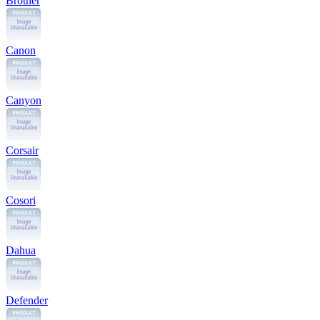
Brother
Canon
Canyon
Corsair
Cosori
Dahua
Defender