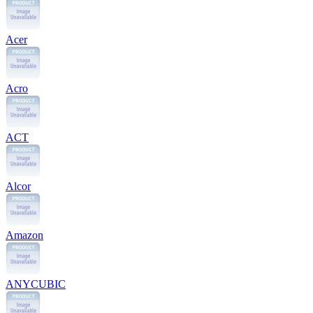
Acer
Acro
ACT
Alcor
Amazon
ANYCUBIC