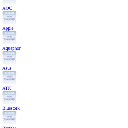
AOC
Apple
Aquaphor
Asus
ATK
Bluestork