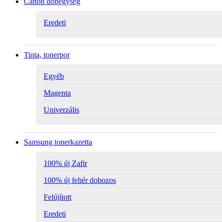
Canon dobegység
Eredeti
Tinta, tonerpor
Egyéb
Magenta
Univerzális
Samsung tonerkazetta
100% új Zafir
100% új fehér dobozos
Felújított
Eredeti