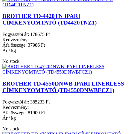
BROTHER TD-4420TN IPARI
CÍMKENYOMTATÓ (TD4420TNZ1)
Fogyasztói ár:
178675 Ft
Kedvezmény:
Áfa összege:
37986 Ft
Ár / kg
No stock
BROTHER TD-4550DNWB IPARI LINERLESS
CÍMKENYOMTATÓ (TD4550DNWBFCZ1)
Fogyasztói ár:
385233 Ft
Kedvezmény:
Áfa összege:
81900 Ft
Ár / kg
No stock