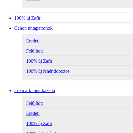
100% új Zafir
Canon tintapatronok
Eredeti
Felújított
100% új Zafir
100% új fehér dobozos
Lexmark tonerkazetta
Felújított
Eredeti
100% új Zafir