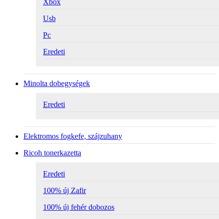
Xbox
Usb
Pc
Eredeti
Minolta dobegységek
Eredeti
Elektromos fogkefe, szájzuhany
Ricoh tonerkazetta
Eredeti
100% új Zafir
100% új fehér dobozos