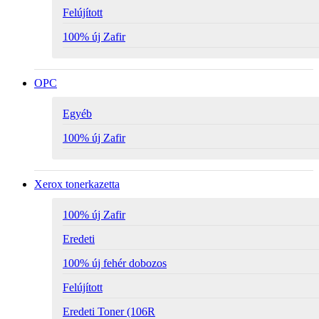
Felújított
100% új Zafir
OPC
Egyéb
100% új Zafir
Xerox tonerkazetta
100% új Zafir
Eredeti
100% új fehér dobozos
Felújított
Eredeti Toner (106R