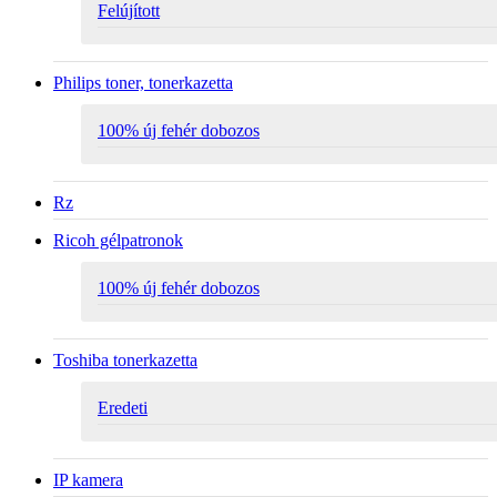
Felújított
Philips toner, tonerkazetta
100% új fehér dobozos
Rz
Ricoh gélpatronok
100% új fehér dobozos
Toshiba tonerkazetta
Eredeti
IP kamera