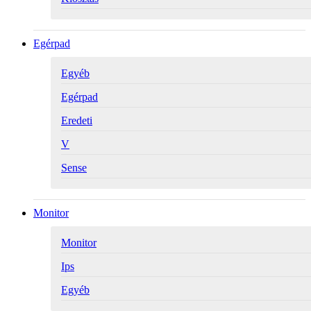
Egérpad
Egyéb
Egérpad
Eredeti
V
Sense
Monitor
Monitor
Ips
Egyéb