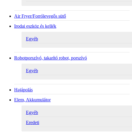
Air Fryer/Forrólevegős sütő
Irodai eszköz és kellék
Egyéb
Robotporszívó, takarító robot, porszívó
Egyéb
Hajápolás
Elem, Akkumulátor
Egyéb
Eredeti