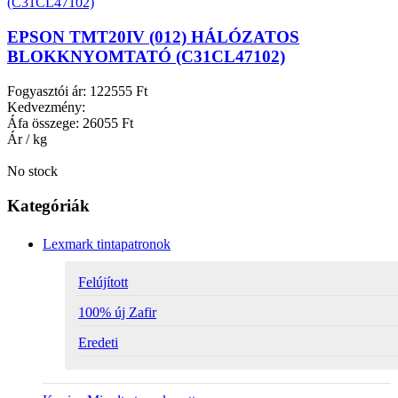
EPSON TMT20IV (012) HÁLÓZATOS
BLOKKNYOMTATÓ (C31CL47102)
Fogyasztói ár:
122555 Ft
Kedvezmény:
Áfa összege:
26055 Ft
Ár / kg
No stock
Kategóriák
Lexmark tintapatronok
Felújított
100% új Zafir
Eredeti