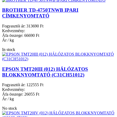
BROTHER TD-4750TNWB IPARI
CÍMKENYOMTATÓ
Fogyasztói ár:
313690 Ft
Kedvezmény:
Áfa összege:
66690 Ft
Ár / kg
In stock
EPSON TMT20III (012) HÁLÓZATOS
BLOKKNYOMTATÓ (C31CH51012)
Fogyasztói ár:
122555 Ft
Kedvezmény:
Áfa összege:
26055 Ft
Ár / kg
No stock