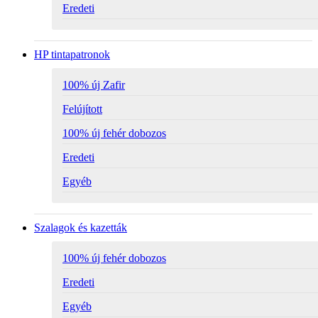
Eredeti
HP tintapatronok
100% új Zafir
Felújított
100% új fehér dobozos
Eredeti
Egyéb
Szalagok és kazetták
100% új fehér dobozos
Eredeti
Egyéb