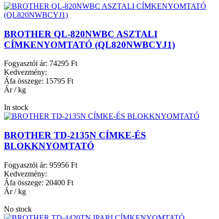
BROTHER QL-820NWBC ASZTALI
CÍMKENYOMTATÓ (QL820NWBCYJ1)
Fogyasztói ár:
74295 Ft
Kedvezmény:
Áfa összege:
15795 Ft
Ár / kg
In stock
BROTHER TD-2135N CÍMKE-ÉS
BLOKKNYOMTATÓ
Fogyasztói ár:
95956 Ft
Kedvezmény:
Áfa összege:
20400 Ft
Ár / kg
No stock