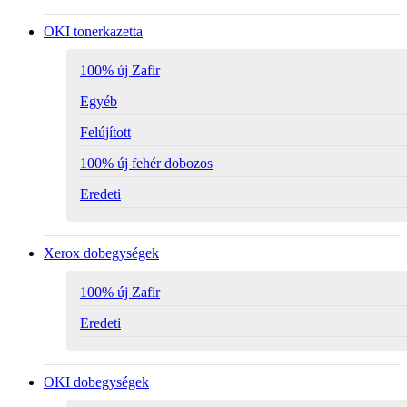
OKI tonerkazetta
100% új Zafir
Egyéb
Felújított
100% új fehér dobozos
Eredeti
Xerox dobegységek
100% új Zafir
Eredeti
OKI dobegységek