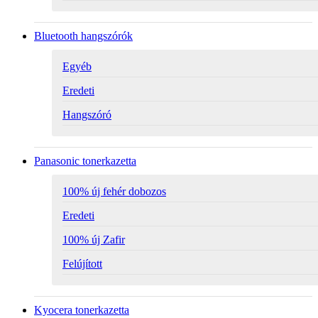
Bluetooth hangszórók
Egyéb
Eredeti
Hangszóró
Panasonic tonerkazetta
100% új fehér dobozos
Eredeti
100% új Zafir
Felújított
Kyocera tonerkazetta