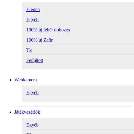
Eredeti
Egyéb
100% új fehér dobozos
100% új Zafir
Tk
Felújított
Webkamera
Egyéb
Játékvezérlők
Egyéb