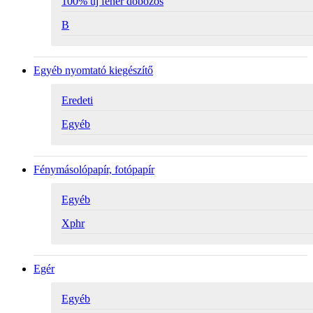
100% új fehér dobozos
B
Egyéb nyomtató kiegészítő
Eredeti
Egyéb
Fénymásolópapír, fotópapír
Egyéb
Xphr
Egér
Egyéb