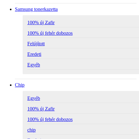
Samsung tonerkazetta
100% új Zafir
100% új fehér dobozos
Felújított
Eredeti
Egyéb
Chip
Egyéb
100% új Zafir
100% új fehér dobozos
chip