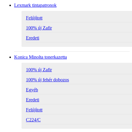
Lexmark tintapatronok
Felújított
100% új Zafir
Eredeti
Konica Minolta tonerkazetta
100% új Zafir
100% új fehér dobozos
Egyéb
Eredeti
Felújított
C224/C