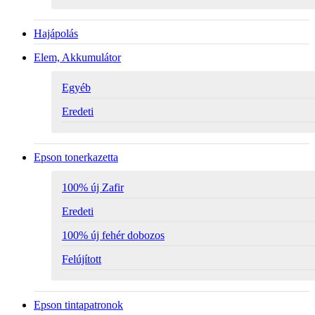
Hajápolás
Elem, Akkumulátor
Egyéb
Eredeti
Epson tonerkazetta
100% új Zafir
Eredeti
100% új fehér dobozos
Felújított
Epson tintapatronok