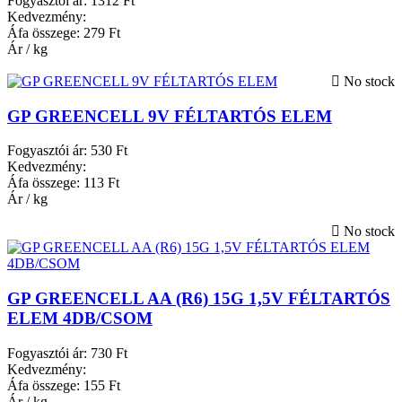
Fogyasztói ár:
1312 Ft
Kedvezmény:
Áfa összege:
279 Ft
Ár / kg
No stock
GP GREENCELL 9V FÉLTARTÓS ELEM
Fogyasztói ár:
530 Ft
Kedvezmény:
Áfa összege:
113 Ft
Ár / kg
No stock
GP GREENCELL AA (R6) 15G 1,5V FÉLTARTÓS
ELEM 4DB/CSOM
Fogyasztói ár:
730 Ft
Kedvezmény:
Áfa összege:
155 Ft
Ár / kg