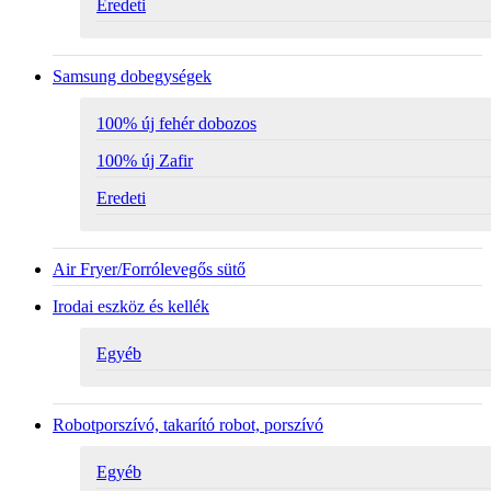
Eredeti
Samsung dobegységek
100% új fehér dobozos
100% új Zafir
Eredeti
Air Fryer/Forrólevegős sütő
Irodai eszköz és kellék
Egyéb
Robotporszívó, takarító robot, porszívó
Egyéb