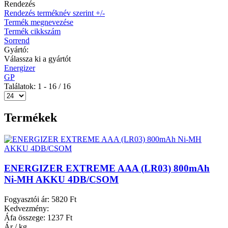
Rendezés
Rendezés terméknév szerint +/-
Termék megnevezése
Termék cikkszám
Sorrend
Gyártó:
Válassza ki a gyártót
Energizer
GP
Találatok: 1 - 16 / 16
Termékek
ENERGIZER EXTREME AAA (LR03) 800mAh
Ni-MH AKKU 4DB/CSOM
Fogyasztói ár:
5820 Ft
Kedvezmény:
Áfa összege:
1237 Ft
Ár / kg