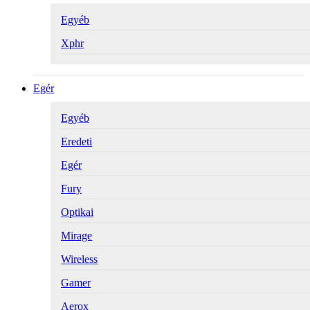
Egyéb
Xphr
Egér
Egyéb
Eredeti
Egér
Fury
Optikai
Mirage
Wireless
Gamer
Aerox