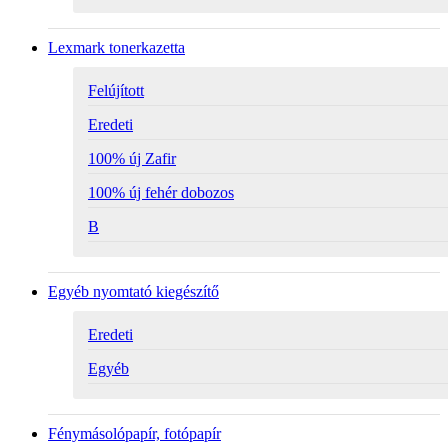
Lexmark tonerkazetta
Felújított
Eredeti
100% új Zafir
100% új fehér dobozos
B
Egyéb nyomtató kiegészítő
Eredeti
Egyéb
Fénymásolópapír, fotópapír