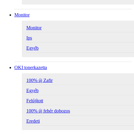
Monitor
Monitor
Ips
Egyéb
OKI tonerkazetta
100% új Zafir
Egyéb
Felújított
100% új fehér dobozos
Eredeti