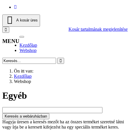
A kosár üres
Kosár tartalmának megjelenítése
Toggle
MENU
navigation
Kezdőlap
Webshop
Ön itt van:
Kezdőlap
Webshop
Egyéb
Hagyja üresen a keresés mezőt ha az összes terméket szeretné látni
vagy írja be a keresett kifejezést ha egy speciális terméket keres.