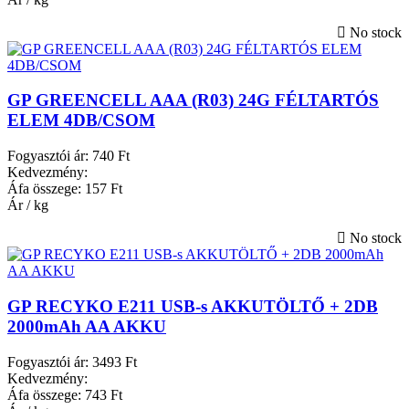
No stock
GP GREENCELL AAA (R03) 24G FÉLTARTÓS
ELEM 4DB/CSOM
Fogyasztói ár:
740 Ft
Kedvezmény:
Áfa összege:
157 Ft
Ár / kg
No stock
GP RECYKO E211 USB-s AKKUTÖLTŐ + 2DB
2000mAh AA AKKU
Fogyasztói ár:
3493 Ft
Kedvezmény:
Áfa összege:
743 Ft