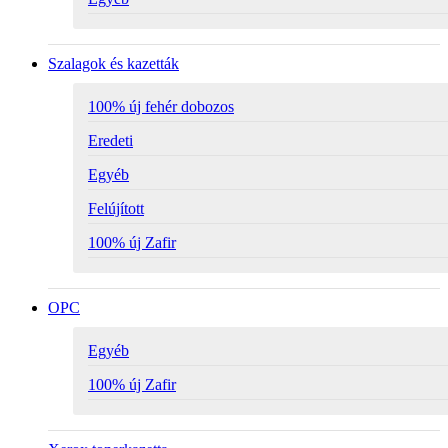
Szalagok és kazetták
100% új fehér dobozos
Eredeti
Egyéb
Felújított
100% új Zafir
OPC
Egyéb
100% új Zafir