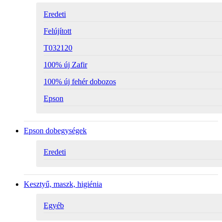
Eredeti
Felújított
T032120
100% új Zafir
100% új fehér dobozos
Epson
Epson dobegységek
Eredeti
Kesztyű, maszk, higiénia
Egyéb