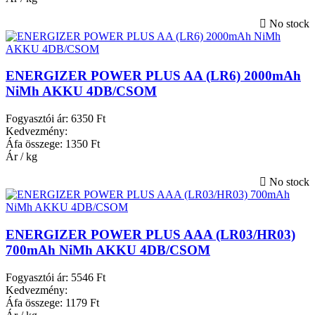
No stock
ENERGIZER POWER PLUS AA (LR6) 2000mAh
NiMh AKKU 4DB/CSOM
Fogyasztói ár:
6350 Ft
Kedvezmény:
Áfa összege:
1350 Ft
Ár / kg
No stock
ENERGIZER POWER PLUS AAA (LR03/HR03)
700mAh NiMh AKKU 4DB/CSOM
Fogyasztói ár:
5546 Ft
Kedvezmény:
Áfa összege:
1179 Ft