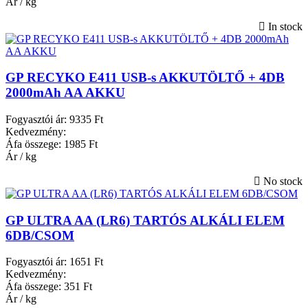
Ár / kg
In stock
GP RECYKO E411 USB-s AKKUTÖLTŐ + 4DB
2000mAh AA AKKU
Fogyasztói ár:
9335 Ft
Kedvezmény:
Áfa összege:
1985 Ft
Ár / kg
No stock
GP ULTRA AA (LR6) TARTÓS ALKÁLI ELEM
6DB/CSOM
Fogyasztói ár:
1651 Ft
Kedvezmény:
Áfa összege:
351 Ft
Ár / kg