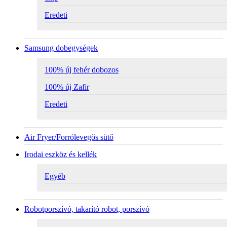
Eredeti
Samsung dobegységek
100% új fehér dobozos
100% új Zafir
Eredeti
Air Fryer/Forrólevegős sütő
Irodai eszköz és kellék
Egyéb
Robotporszívó, takarító robot, porszívó