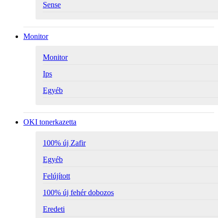
Sense
Monitor
Monitor
Ips
Egyéb
OKI tonerkazetta
100% új Zafir
Egyéb
Felújított
100% új fehér dobozos
Eredeti