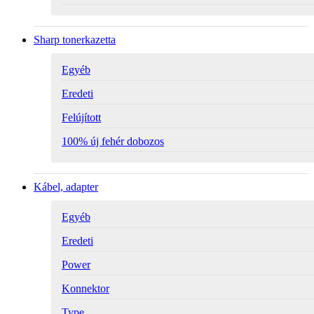
Sharp tonerkazetta
Egyéb
Eredeti
Felújított
100% új fehér dobozos
Kábel, adapter
Egyéb
Eredeti
Power
Konnektor
Type