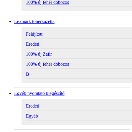
100% új fehér dobozos
Lexmark tonerkazetta
Felújított
Eredeti
100% új Zafir
100% új fehér dobozos
B
Egyéb nyomtató kiegészítő
Eredeti
Egyéb