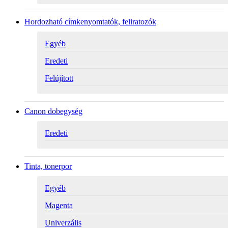
Hordozható címkenyomtatók, feliratozók
Egyéb
Eredeti
Felújított
Canon dobegység
Eredeti
Tinta, tonerpor
Egyéb
Magenta
Univerzális