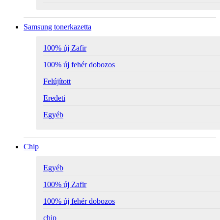
Samsung tonerkazetta
100% új Zafir
100% új fehér dobozos
Felújított
Eredeti
Egyéb
Chip
Egyéb
100% új Zafir
100% új fehér dobozos
chip