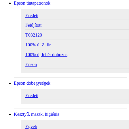
Epson tintapatronok
Eredeti
Felújított
T032120
100% új Zafir
100% új fehér dobozos
Epson
Epson dobegységek
Eredeti
Kesztyű, maszk, higiénia
Egyéb