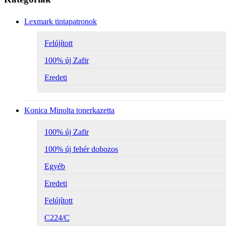
Lexmark tintapatronok
Felújított
100% új Zafir
Eredeti
Konica Minolta tonerkazetta
100% új Zafir
100% új fehér dobozos
Egyéb
Eredeti
Felújított
C224/C