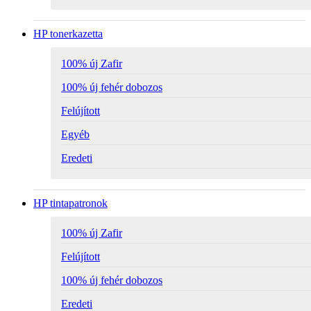
HP tonerkazetta
100% új Zafir
100% új fehér dobozos
Felújított
Egyéb
Eredeti
HP tintapatronok
100% új Zafir
Felújított
100% új fehér dobozos
Eredeti