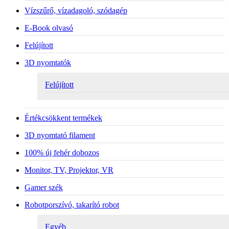
Vízszűrő, vízadagoló, szódagép
E-Book olvasó
Felújított
3D nyomtatók
Felújított
Értékcsökkent termékek
3D nyomtató filament
100% új fehér dobozos
Monitor, TV, Projektor, VR
Gamer szék
Robotporszívó, takarító robot
Egyéb