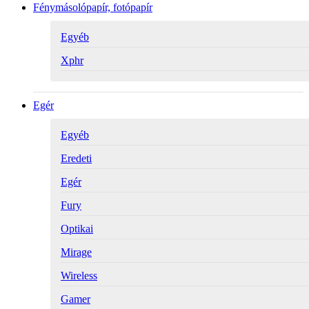
Fénymásolópapír, fotópapír
Egyéb
Xphr
Egér
Egyéb
Eredeti
Egér
Fury
Optikai
Mirage
Wireless
Gamer