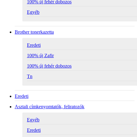
100% új fehér dobozos
Egyéb
Brother tonerkazetta
Eredeti
100% új Zafir
100% új fehér dobozos
Tn
Eredeti
Asztali címkenyomtatók, feliratozók
Egyéb
Eredeti