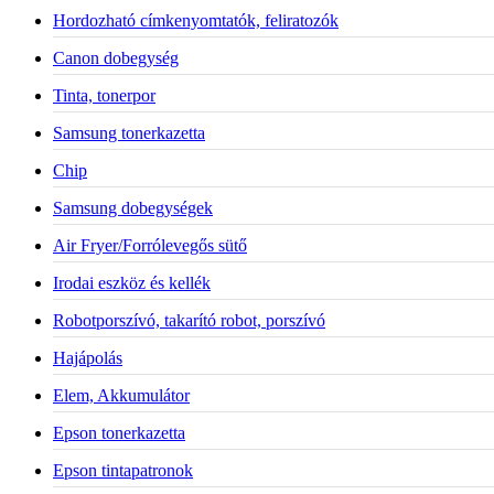
Hordozható címkenyomtatók, feliratozók
Canon dobegység
Tinta, tonerpor
Samsung tonerkazetta
Chip
Samsung dobegységek
Air Fryer/Forrólevegős sütő
Irodai eszköz és kellék
Robotporszívó, takarító robot, porszívó
Hajápolás
Elem, Akkumulátor
Epson tonerkazetta
Epson tintapatronok