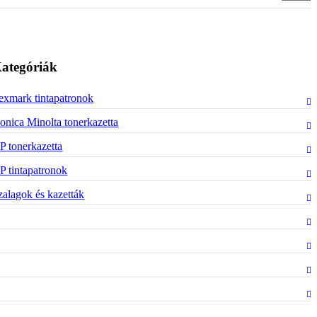
ategóriák
exmark tintapatronok
onica Minolta tonerkazetta
P tonerkazetta
P tintapatronok
zalagok és kazetták