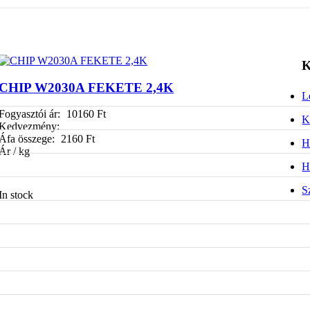
K
CHIP W2030A FEKETE 2,4K
L
Fogyasztói ár:
10160 Ft
K
Kedvezmény:
Áfa összege:
2160 Ft
H
Ár / kg
H
S
In stock