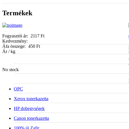
Termékek
Fogyasztói ár:
2117 Ft
Kedvezmény:
Áfa összege:
450 Ft
Ár / kg
No stock
OPC
Xerox tonerkazetta
HP dobegységek
Canon tonerkazetta
100% új Zafir