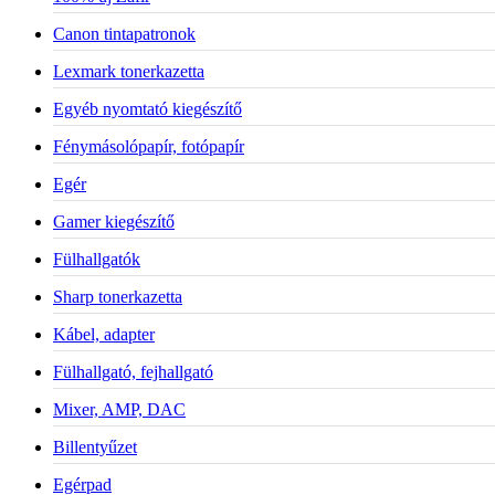
Canon tintapatronok
Lexmark tonerkazetta
Egyéb nyomtató kiegészítő
Fénymásolópapír, fotópapír
Egér
Gamer kiegészítő
Fülhallgatók
Sharp tonerkazetta
Kábel, adapter
Fülhallgató, fejhallgató
Mixer, AMP, DAC
Billentyűzet
Egérpad