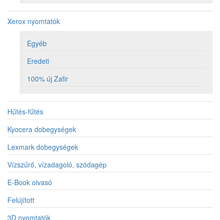
Xerox nyomtatók
Egyéb
Eredeti
100% új Zafir
Hűtés-fűtés
Kyocera dobegységek
Lexmark dobegységek
Vízszűrő, vízadagoló, szódagép
E-Book olvasó
Felújított
3D nyomtatók