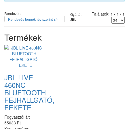
Rendezés
Találatok: 1 - 1 / 1
Gyártó:
Rendezés terméknév szerint +/-
JBL
Termékek
JBL LIVE
460NC
BLUETOOTH
FEJHALLGATÓ,
FEKETE
Fogyasztói ár:
55033 Ft
Kedvezmény: