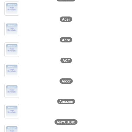
Acer
Acro
ACT
Alcor
Amazon
ANYCUBIC