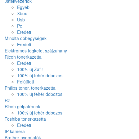
Játékvezérlők
Egyéb
Xbox
Usb
Pc
Eredeti
Minolta dobegységek
Eredeti
Elektromos fogkefe, szájzuhany
Ricoh tonerkazetta
Eredeti
100% új Zafir
100% új fehér dobozos
Felújított
Philips toner, tonerkazetta
100% új fehér dobozos
Rz
Ricoh gélpatronok
100% új fehér dobozos
Toshiba tonerkazetta
Eredeti
IP kamera
Brother nyomtatók