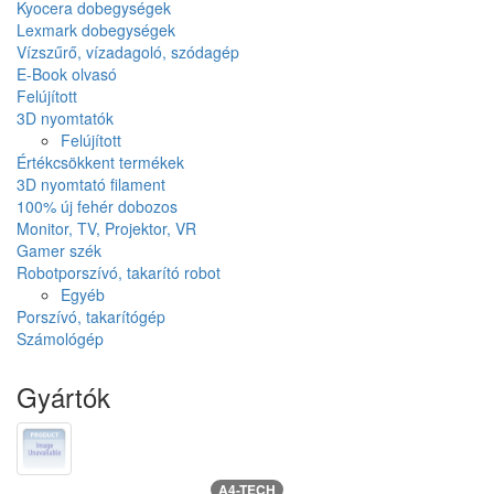
Kyocera dobegységek
Lexmark dobegységek
Vízszűrő, vízadagoló, szódagép
E-Book olvasó
Felújított
3D nyomtatók
Felújított
Értékcsökkent termékek
3D nyomtató filament
100% új fehér dobozos
Monitor, TV, Projektor, VR
Gamer szék
Robotporszívó, takarító robot
Egyéb
Porszívó, takarítógép
Számológép
Gyártók
A4-TECH