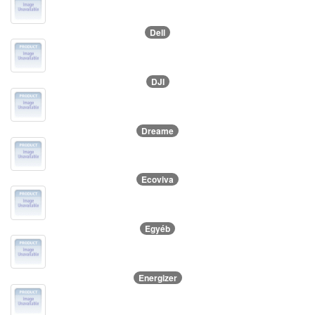
Dell
DJI
Dreame
Ecoviva
Egyéb
Energizer