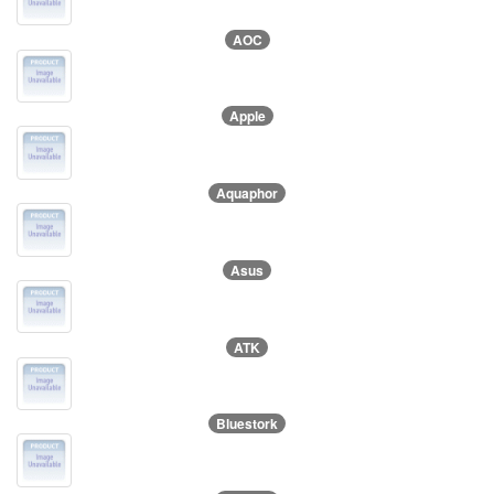
AOC
Apple
Aquaphor
Asus
ATK
Bluestork