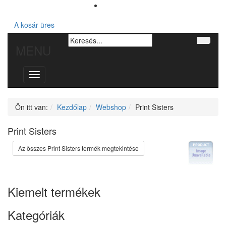
A kosár üres
MENU
Toggle
navigation
Ön itt van:
Kezdőlap
Webshop
Print Sisters
Print Sisters
Az összes Print Sisters termék megtekintése
Kiemelt termékek
Kategóriák