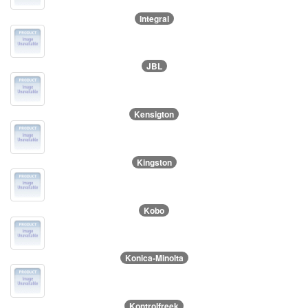
Integral
JBL
Kensigton
Kingston
Kobo
Konica-Minolta
Kontrolfreek