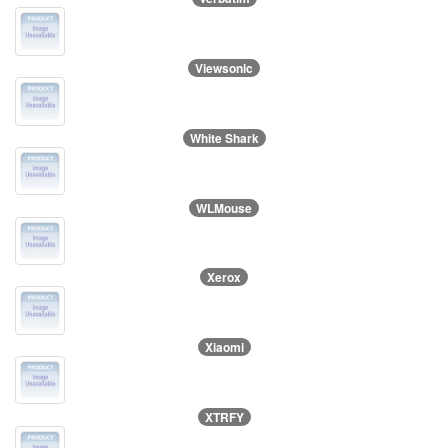
Viewsonic
White Shark
WLMouse
Xerox
Xiaomi
XTRFY