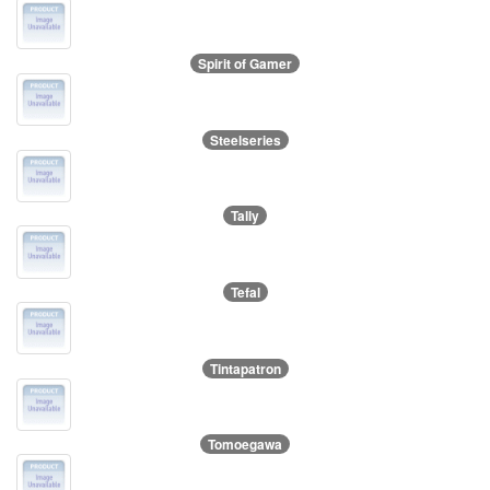
Spirit of Gamer
Steelseries
Tally
Tefal
Tintapatron
Tomoegawa