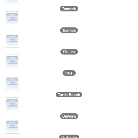
Tonerek
Toshiba
TP-Link
Trust
Turtle Beach
Uniview
Verbatim