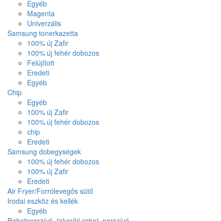
Egyéb
Magenta
Univerzális
Samsung tonerkazetta
100% új Zafir
100% új fehér dobozos
Felújított
Eredeti
Egyéb
Chip
Egyéb
100% új Zafir
100% új fehér dobozos
chip
Eredeti
Samsung dobegységek
100% új fehér dobozos
100% új Zafir
Eredeti
Air Fryer/Forrólevegős sütő
Irodai eszköz és kellék
Egyéb
Robotporszívó, takarító robot, porszívó