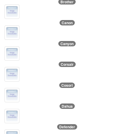
Brother
Canon
Canyon
Corsair
Cosori
Dahua
Defender