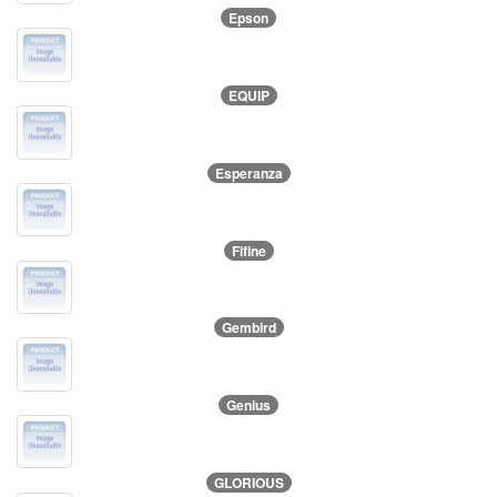
Epson
EQUIP
Esperanza
Fifine
Gembird
Genius
GLORIOUS