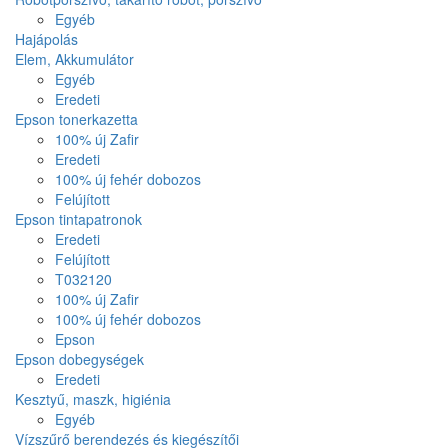
Egyéb
Hajápolás
Elem, Akkumulátor
Egyéb
Eredeti
Epson tonerkazetta
100% új Zafir
Eredeti
100% új fehér dobozos
Felújított
Epson tintapatronok
Eredeti
Felújított
T032120
100% új Zafir
100% új fehér dobozos
Epson
Epson dobegységek
Eredeti
Kesztyű, maszk, higiénia
Egyéb
Vízszűrő berendezés és kiegészítői