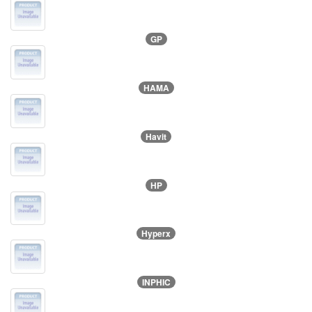
GP
HAMA
Havit
HP
Hyperx
INPHIC