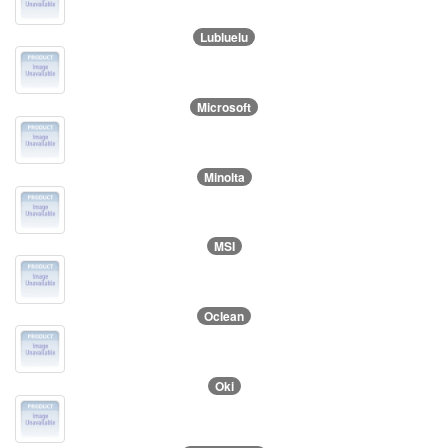
Lubluelu
Microsoft
Minolta
MSI
Oclean
Oki