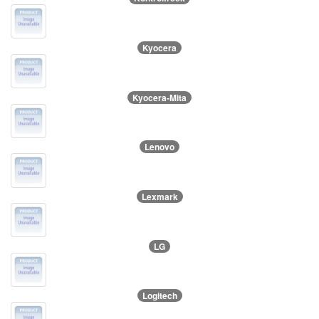
Kyocera
Kyocera-Mita
Lenovo
Lexmark
LG
Logitech