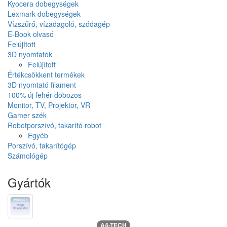
Kyocera dobegységek
Lexmark dobegységek
Vízszűrő, vízadagoló, szódagép
E-Book olvasó
Felújított
3D nyomtatók
Felújított
Értékcsökkent termékek
3D nyomtató filament
100% új fehér dobozos
Monitor, TV, Projektor, VR
Gamer szék
Robotporszívó, takarító robot
Egyéb
Porszívó, takarítógép
Számológép
Gyártók
A4-TECH