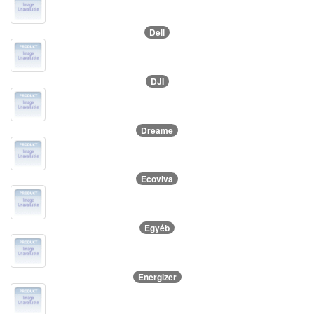
Dell
DJI
Dreame
Ecoviva
Egyéb
Energizer