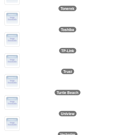
Tonerek
Toshiba
TP-Link
Trust
Turtle Beach
Uniview
Verbatim