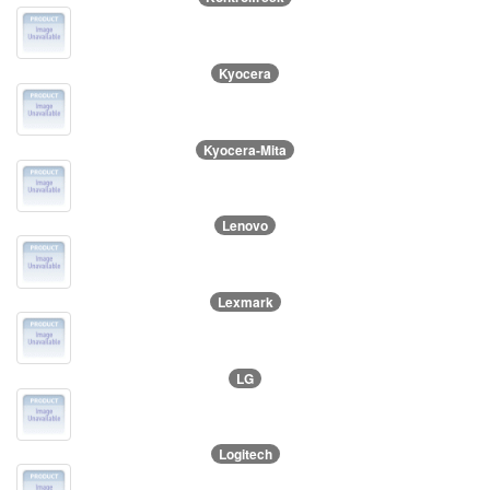
Kyocera
Kyocera-Mita
Lenovo
Lexmark
LG
Logitech