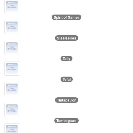
Spirit of Gamer
Steelseries
Tally
Tefal
Tintapatron
Tomoegawa