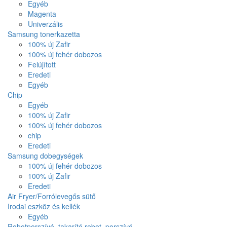
Egyéb
Magenta
Univerzális
Samsung tonerkazetta
100% új Zafir
100% új fehér dobozos
Felújított
Eredeti
Egyéb
Chip
Egyéb
100% új Zafir
100% új fehér dobozos
chip
Eredeti
Samsung dobegységek
100% új fehér dobozos
100% új Zafir
Eredeti
Air Fryer/Forrólevegős sütő
Irodai eszköz és kellék
Egyéb
Robotporszívó, takarító robot, porszívó