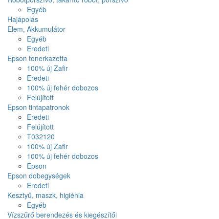
Egyéb
Hajápolás
Elem, Akkumulátor
Egyéb
Eredeti
Epson tonerkazetta
100% új Zafir
Eredeti
100% új fehér dobozos
Felújított
Epson tintapatronok
Eredeti
Felújított
T032120
100% új Zafir
100% új fehér dobozos
Epson
Epson dobegységek
Eredeti
Kesztyű, maszk, higiénia
Egyéb
Vízszűrő berendezés és kiegészítői