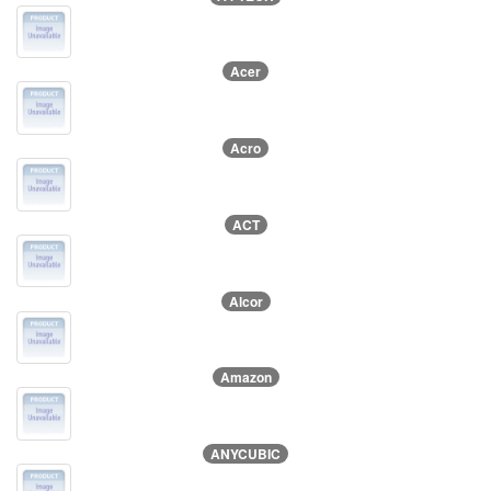
Acer
Acro
ACT
Alcor
Amazon
ANYCUBIC