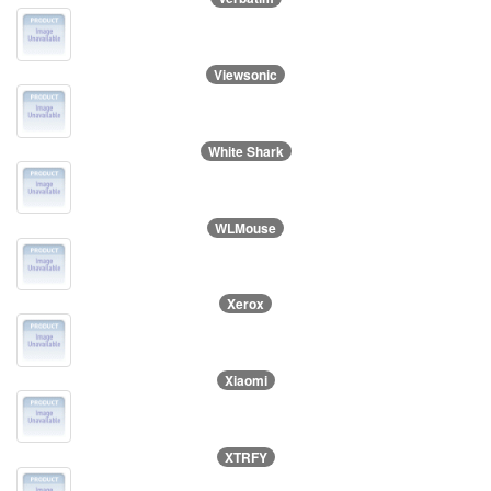
Viewsonic
White Shark
WLMouse
Xerox
Xiaomi
XTRFY