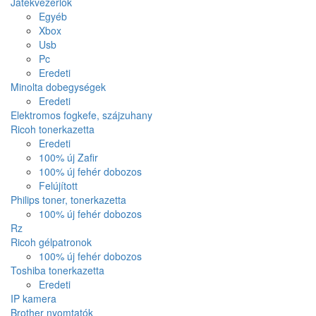
Játékvezérlők
Egyéb
Xbox
Usb
Pc
Eredeti
Minolta dobegységek
Eredeti
Elektromos fogkefe, szájzuhany
Ricoh tonerkazetta
Eredeti
100% új Zafir
100% új fehér dobozos
Felújított
Philips toner, tonerkazetta
100% új fehér dobozos
Rz
Ricoh gélpatronok
100% új fehér dobozos
Toshiba tonerkazetta
Eredeti
IP kamera
Brother nyomtatók