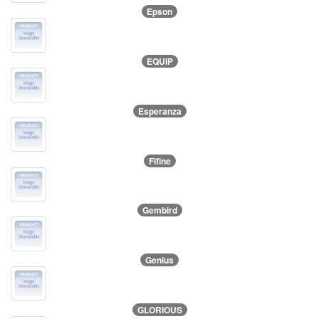
Epson
EQUIP
Esperanza
Fifine
Gembird
Genius
GLORIOUS