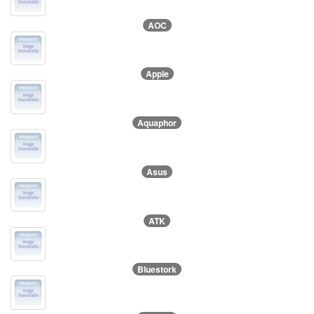
AOC
Apple
Aquaphor
Asus
ATK
Bluestork