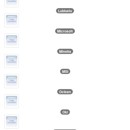
Lubluelu
Microsoft
Minolta
MSI
Oclean
Oki