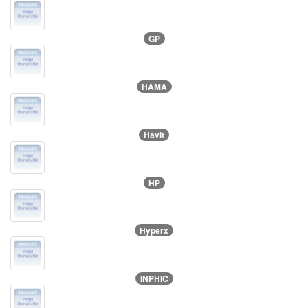
GP
HAMA
Havit
HP
Hyperx
INPHIC