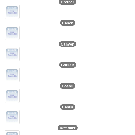
Brother
Canon
Canyon
Corsair
Cosori
Dahua
Defender