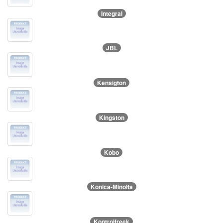
Integral
JBL
Kensigton
Kingston
Kobo
Konica-Minolta
Kontrolfreek