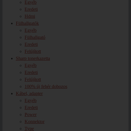
Egyéb
Eredeti
Hdmi
Fülhallgatók
Egyéb
Fülhallgató
Eredeti
Felújított
Sharp tonerkazetta
Egyéb
Eredeti
Felújított
100% új fehér dobozos
Kábel, adapter
Egyéb
Eredeti
Power
Konnektor
Type