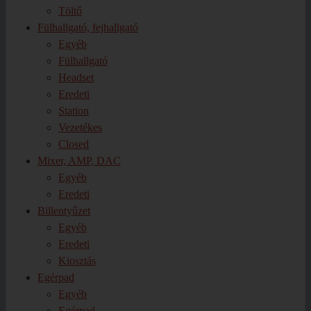
Töltő
Fülhallgató, fejhallgató
Egyéb
Fülhallgató
Headset
Eredeti
Station
Vezetékes
Closed
Mixer, AMP, DAC
Egyéb
Eredeti
Billentyűzet
Egyéb
Eredeti
Kiosztás
Egérpad
Egyéb
Egérpad