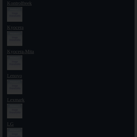
Kontrolfreek
Kyocera
Kyocera-Mita
Lenovo
Lexmark
LG