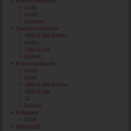
Egyéb
Eredeti
Hangszóró
Panasonic tonerkazetta
100% új fehér dobozos
Eredeti
100% új Zafir
Felújított
Kyocera tonerkazetta
Eredeti
Egyéb
100% új fehér dobozos
100% új Zafir
Tk
Felújított
Webkamera
Egyéb
Játékvezérlők