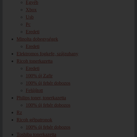
Egyéb
Xbox
Usb
Pc
Eredeti
Minolta dobegységek
Eredeti
Elektromos fogkefe, szájzuhany
Ricoh tonerkazetta
Eredeti
100% új Zafir
100% új fehér dobozos
Felújított
Philips toner, tonerkazetta
100% új fehér dobozos
Rz
Ricoh gélpatronok
100% új fehér dobozos
Toshiba tonerkazetta