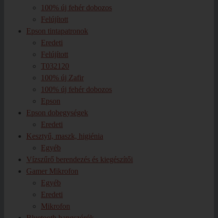
100% új fehér dobozos
Felújított
Epson tintapatronok
Eredeti
Felújított
T032120
100% új Zafir
100% új fehér dobozos
Epson
Epson dobegységek
Eredeti
Kesztyű, maszk, higiénia
Egyéb
Vízszűrő berendezés és kiegészítői
Gamer Mikrofon
Egyéb
Eredeti
Mikrofon
Bluetooth hangszórók