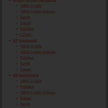
100% új Zafir
100% új fehér dobozos
Egyéb
Eredeti
Felújított
C224/C
HP tonerkazetta
100% új Zafir
100% új fehér dobozos
Felújított
Egyéb
Eredeti
HP tintapatronok
100% új Zafir
Felújított
100% új fehér dobozos
Eredeti
Egyéb