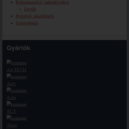
Robotporszívó, takarító robot
Egyéb
Porszívó, takarítógép
Számológép
Gyártók
A4-TECH
Acer
Acro
ACT
Alcor