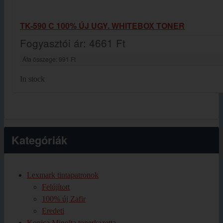
TK-590 C 100% ÚJ UGY. WHITEBOX TONER
Fogyasztói ár:
4661 Ft
Áfa összege:
991 Ft
In stock
Kategóriák
Lexmark tintapatronok
Felújított
100% új Zafir
Eredeti
Konica Minolta tonerkazetta