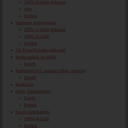
100% új fehér dobozos
chip
Eredeti
Samsung dobegységek
100% új fehér dobozos
100% új Zafir
Eredeti
Air Fryer/Forrólevegős sütő
Irodai eszköz és kellék
Egyéb
Robotporszívó, takarító robot, porszívó
Egyéb
Hajápolás
Elem, Akkumulátor
Egyéb
Eredeti
Epson tonerkazetta
100% új Zafir
Eredeti