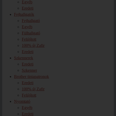
Egyéb
Eredeti
Fejhallgatók
Fejhallgató
Egyéb
Fülhallgató
Felújított
100% új Zafir
Eredeti
Szkennerek
Eredeti
Szkenner
Brother tintapatronok
Eredeti
100% új Zafir
Felújított
Nyomtató
Egyéb
Eredeti