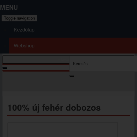
MENU
Toggle navigation
Kezdőlap
Webshop
A kosár üres
Kosár tartalmának megjelenítése
Ön itt van:
Kezdőlap
Webshop
100% új fehér dobozos