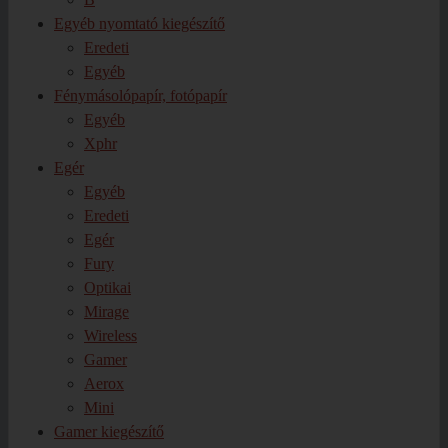
Egyéb nyomtató kiegészítő
Eredeti
Egyéb
Fénymásolópapír, fotópapír
Egyéb
Xphr
Egér
Egyéb
Eredeti
Egér
Fury
Optikai
Mirage
Wireless
Gamer
Aerox
Mini
Gamer kiegészítő