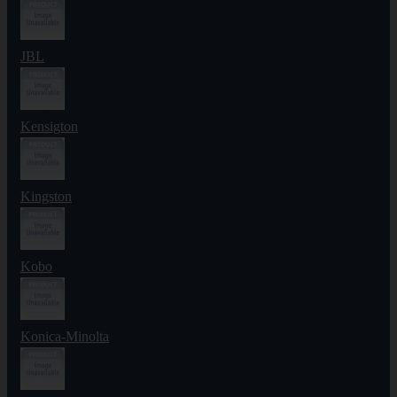
JBL
Kensigton
Kingston
Kobo
Konica-Minolta