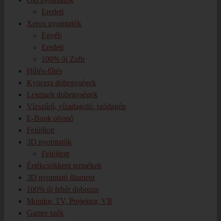
Eredeti
Xerox nyomtatók
Egyéb
Eredeti
100% új Zafir
Hűtés-fűtés
Kyocera dobegységek
Lexmark dobegységek
Vízszűrő, vízadagoló, szódagép
E-Book olvasó
Felújított
3D nyomtatók
Felújított
Értékcsökkent termékek
3D nyomtató filament
100% új fehér dobozos
Monitor, TV, Projektor, VR
Gamer szék