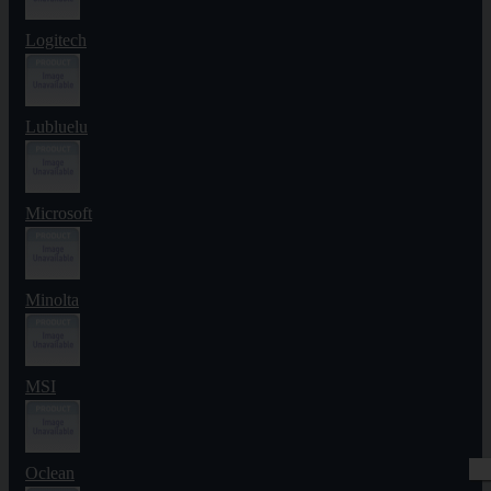
Logitech
Lubluelu
Microsoft
Minolta
MSI
Oclean