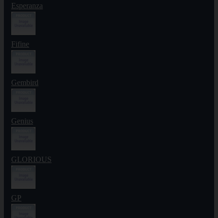
Esperanza
Fifine
Gembird
Genius
GLORIOUS
GP