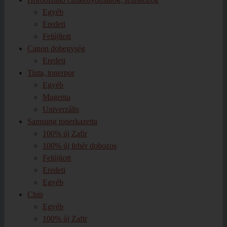
Egyéb
Eredeti
Felújított
Canon dobegység
Eredeti
Tinta, tonerpor
Egyéb
Magenta
Univerzális
Samsung tonerkazetta
100% új Zafir
100% új fehér dobozos
Felújított
Eredeti
Egyéb
Chip
Egyéb
100% új Zafir