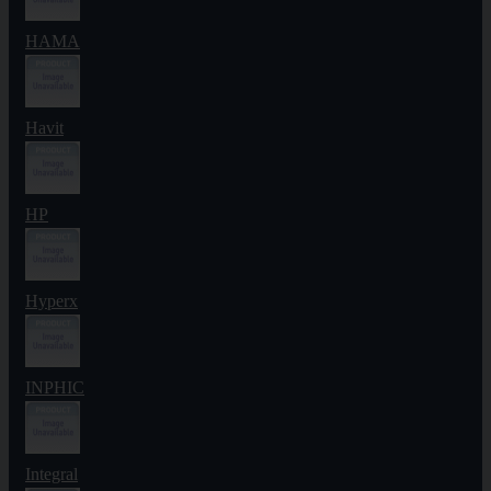
HAMA
Havit
HP
Hyperx
INPHIC
Integral