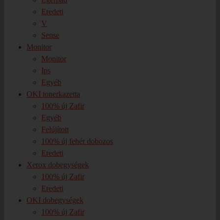
Eredeti
V
Sense
Monitor
Monitor
Ips
Egyéb
OKI tonerkazetta
100% új Zafir
Egyéb
Felújított
100% új fehér dobozos
Eredeti
Xerox dobegységek
100% új Zafir
Eredeti
OKI dobegységek
100% új Zafir