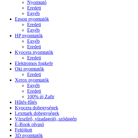
Nyomtató
Eredeti
Egyéb
Epson nyomtatók
Eredeti
Egyéb
HP nyomtatók
Egyéb
Eredeti
Kyocera nyomtatók
Eredeti
Elektromos fogkefe
Oki nyomtatók
Eredeti
Xerox nyomtatók
Egyéb
Eredeti
100% új Zafir
Hűtés-fűtés
Kyocera dobegységek
Lexmark dobegységek
Vízszűrő, vízadagoló, szódagép
E-Book olvasó
Felújított
3D nyomtatók