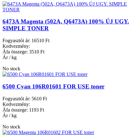
6473A Magenta (502A, Q6473A) 100% ÚJ UGY.
SIMPLE TONER
Fogyasztói ár:
16510 Ft
Kedvezmény:
Áfa összege:
3510 Ft
Ár / kg
No stock
6500 Cyan 106R01601 FOR USE toner
Fogyasztói ár:
5610 Ft
Kedvezmény:
Áfa összege:
1193 Ft
Ár / kg
No stock