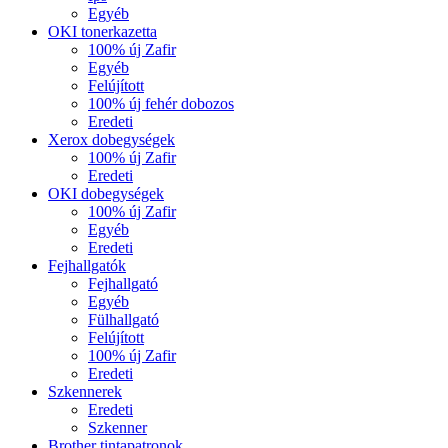
Egyéb
OKI tonerkazetta
100% új Zafir
Egyéb
Felújított
100% új fehér dobozos
Eredeti
Xerox dobegységek
100% új Zafir
Eredeti
OKI dobegységek
100% új Zafir
Egyéb
Eredeti
Fejhallgatók
Fejhallgató
Egyéb
Fülhallgató
Felújított
100% új Zafir
Eredeti
Szkennerek
Eredeti
Szkenner
Brother tintapatronok