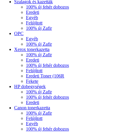
Szalagok és kazetták
100% új fehér dobozos
Eredeti
Egyéb
Felújított
100% új Zafir
OPC
Egyéb
100% új Zafir
Xerox tonerkazetta
100% új Zafir
Eredeti
100% új fehér dobozos
Felújított
Eredeti Toner (106R
Fekete
HP dobegységek
100% új Zafir
100% új fehér dobozos
Eredeti
Canon tonerkazetta
100% új Zafir
Felújított
Egyéb
100% új fehér dobozos