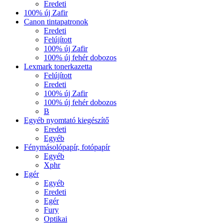
Eredeti
100% új Zafir
Canon tintapatronok
Eredeti
Felújított
100% új Zafir
100% új fehér dobozos
Lexmark tonerkazetta
Felújított
Eredeti
100% új Zafir
100% új fehér dobozos
B
Egyéb nyomtató kiegészítő
Eredeti
Egyéb
Fénymásolópapír, fotópapír
Egyéb
Xphr
Egér
Egyéb
Eredeti
Egér
Fury
Optikai