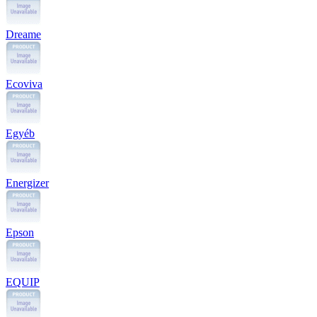
Dreame
Ecoviva
Egyéb
Energizer
Epson
EQUIP