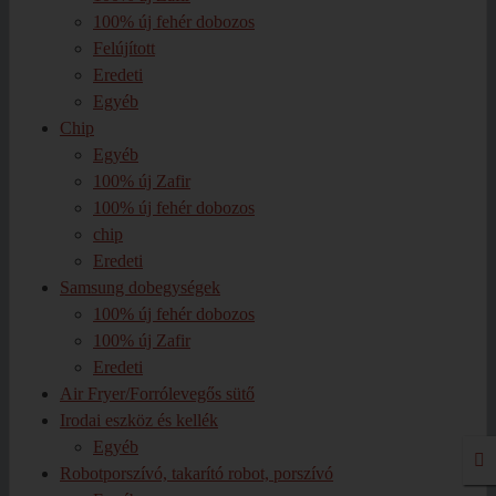
100% új fehér dobozos
Felújított
Eredeti
Egyéb
Chip
Egyéb
100% új Zafir
100% új fehér dobozos
chip
Eredeti
Samsung dobegységek
100% új fehér dobozos
100% új Zafir
Eredeti
Air Fryer/Forrólevegős sütő
Irodai eszköz és kellék
Egyéb
Robotporszívó, takarító robot, porszívó