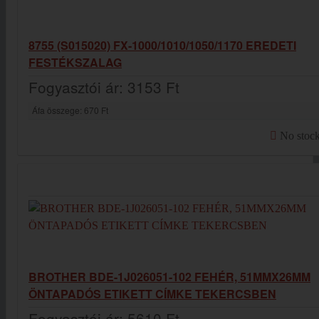
8755 (S015020) FX-1000/1010/1050/1170 EREDETI
FESTÉKSZALAG
Fogyasztói ár:
3153 Ft
Áfa összege:
670 Ft
No stoc
BROTHER BDE-1J026051-102 FEHÉR, 51MMX26MM
ÖNTAPADÓS ETIKETT CÍMKE TEKERCSBEN
Fogyasztói ár:
5610 Ft