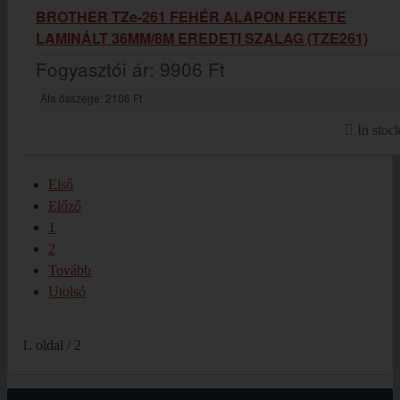
BROTHER TZe-261 FEHÉR ALAPON FEKETE
LAMINÁLT 36MM/8M EREDETI SZALAG (TZE261)
Fogyasztói ár:
9906 Ft
Áfa összege:
2106 Ft
In stoc
Első
Előző
1
2
Tovább
Utolsó
1. oldal / 2