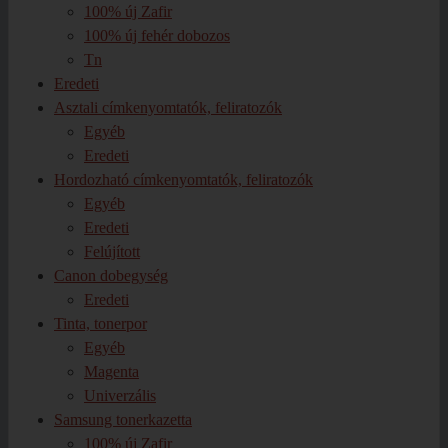
100% új Zafir
100% új fehér dobozos
Tn
Eredeti
Asztali címkenyomtatók, feliratozók
Egyéb
Eredeti
Hordozható címkenyomtatók, feliratozók
Egyéb
Eredeti
Felújított
Canon dobegység
Eredeti
Tinta, tonerpor
Egyéb
Magenta
Univerzális
Samsung tonerkazetta
100% új Zafir