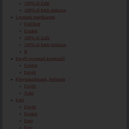
100% új Zafir
100% új fehér dobozos
Lexmark tonerkazetta
Felújított
Eredeti
100% új Zafir
100% új fehér dobozos
B
Egyéb nyomtató kiegészítő
Eredeti
Egyéb
Fénymásolópapír, fotópapír
Egyéb
Xphr
Egér
Egyéb
Eredeti
Egér
Fury