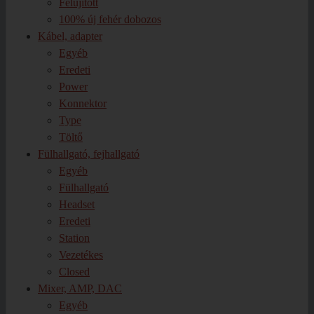
Felújított
100% új fehér dobozos
Kábel, adapter
Egyéb
Eredeti
Power
Konnektor
Type
Töltő
Fülhallgató, fejhallgató
Egyéb
Fülhallgató
Headset
Eredeti
Station
Vezetékes
Closed
Mixer, AMP, DAC
Egyéb