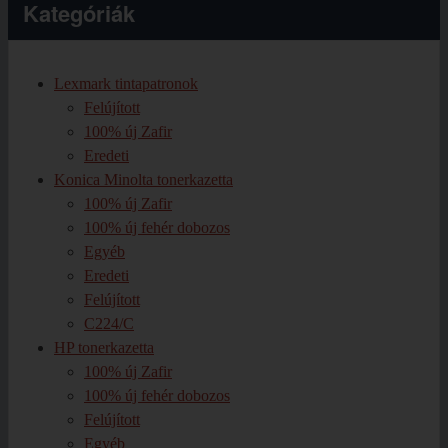
Kategóriák
Lexmark tintapatronok
Felújított
100% új Zafir
Eredeti
Konica Minolta tonerkazetta
100% új Zafir
100% új fehér dobozos
Egyéb
Eredeti
Felújított
C224/C
HP tonerkazetta
100% új Zafir
100% új fehér dobozos
Felújított
Egyéb