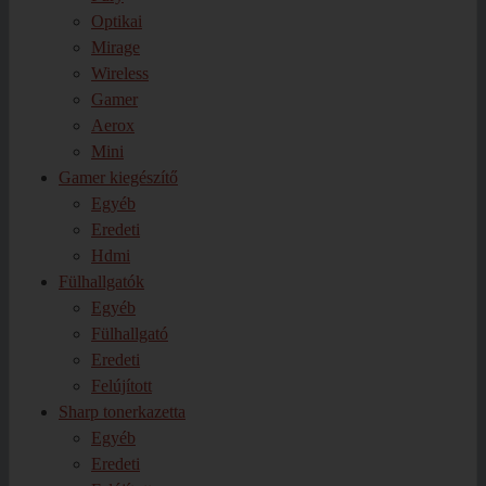
Optikai
Mirage
Wireless
Gamer
Aerox
Mini
Gamer kiegészítő
Egyéb
Eredeti
Hdmi
Fülhallgatók
Egyéb
Fülhallgató
Eredeti
Felújított
Sharp tonerkazetta
Egyéb
Eredeti