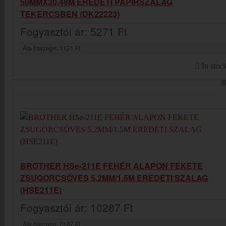
50MMX30,48M EREDETI PAPÍRSZALAG
TEKERCSBEN (DK22223)
Fogyasztói ár:
5271 Ft
Áfa összege:
1121 Ft
In stoc
BROTHER HSe-211E FEHÉR ALAPON FEKETE
ZSUGORCSÖVES 5.2MM/1.5M EREDETI SZALAG
(HSE211E)
Fogyasztói ár:
10287 Ft
Áfa összege:
2187 Ft