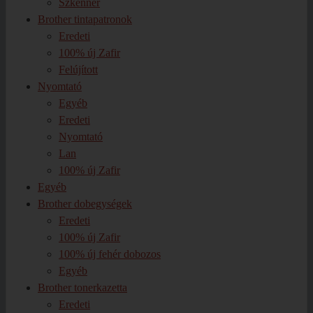
Szkenner
Brother tintapatronok
Eredeti
100% új Zafir
Felújított
Nyomtató
Egyéb
Eredeti
Nyomtató
Lan
100% új Zafir
Egyéb
Brother dobegységek
Eredeti
100% új Zafir
100% új fehér dobozos
Egyéb
Brother tonerkazetta
Eredeti