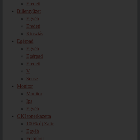
Eredeti
Billentyűzet
Egyéb
Eredeti
Kiosztás
Egérpad
Egyéb
Egérpad
Eredeti
V
Sense
Monitor
Monitor
Ips
Egyéb
OKI tonerkazetta
100% új Zafir
Egyéb
Felújított