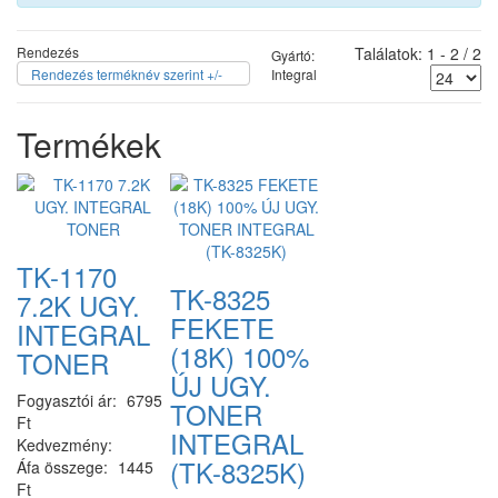
Rendezés
Találatok: 1 - 2 / 2
Gyártó:
Rendezés terméknév szerint +/-
Integral
Termékek
TK-1170
TK-8325
7.2K UGY.
FEKETE
INTEGRAL
(18K) 100%
TONER
ÚJ UGY.
Fogyasztói ár:
6795
TONER
Ft
INTEGRAL
Kedvezmény:
(TK-8325K)
Áfa összege:
1445
Ft