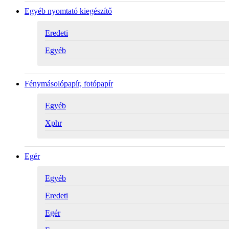
Egyéb nyomtató kiegészítő
Eredeti
Egyéb
Fénymásolópapír, fotópapír
Egyéb
Xphr
Egér
Egyéb
Eredeti
Egér