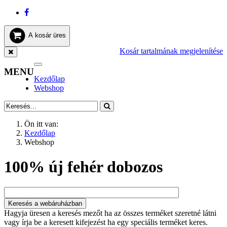
A kosár üres
Kosár tartalmának megjelenítése
Toggle
MENU
navigation
Kezdőlap
Webshop
Ön itt van:
Kezdőlap
Webshop
100% új fehér dobozos
Hagyja üresen a keresés mezőt ha az összes terméket szeretné látni
vagy írja be a keresett kifejezést ha egy speciális terméket keres.