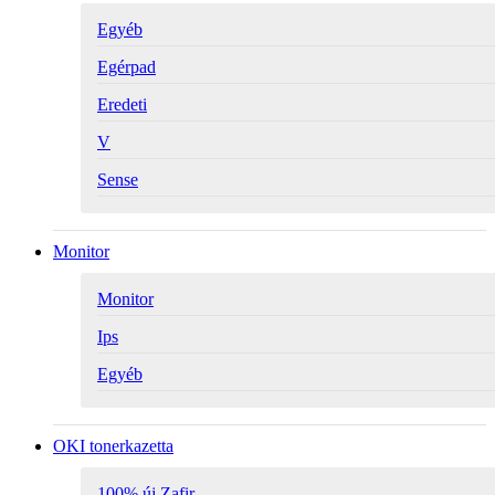
Egyéb
Egérpad
Eredeti
V
Sense
Monitor
Monitor
Ips
Egyéb
OKI tonerkazetta
100% új Zafir