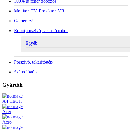
100% új fehér dobozos
Monitor, TV, Projektor, VR
Gamer szék
Robotporszívó, takarító robot
Egyéb
Porszívó, takarítógép
Számológép
Gyártók
A4-TECH
Acer
Acro