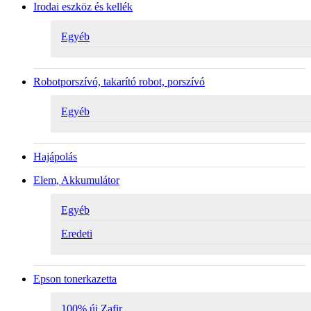
Irodai eszköz és kellék
Egyéb
Robotporszívó, takarító robot, porszívó
Egyéb
Hajápolás
Elem, Akkumulátor
Egyéb
Eredeti
Epson tonerkazetta
100% új Zafir