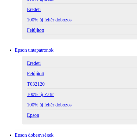
Eredeti
100% új fehér dobozos
Felújított
Epson tintapatronok
Eredeti
Felújított
T032120
100% új Zafir
100% új fehér dobozos
Epson
Epson dobegységek