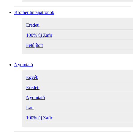
Brother tintapatronok
Eredeti
100% új Zafir
Felújított
Nyomtató
Egyéb
Eredeti
Nyomtató
Lan
100% új Zafir