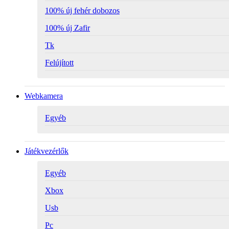
100% új fehér dobozos
100% új Zafir
Tk
Felújított
Webkamera
Egyéb
Játékvezérlők
Egyéb
Xbox
Usb
Pc