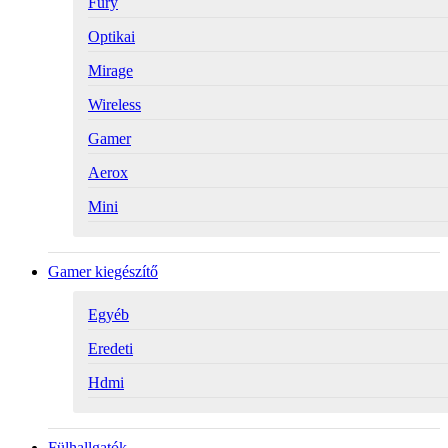
Fury
Optikai
Mirage
Wireless
Gamer
Aerox
Mini
Gamer kiegészítő
Egyéb
Eredeti
Hdmi
Fülhallgatók