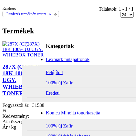
Rendezés
Találatok: 1 - 1 / 1
Rendezés terméknév szerint +/-
Termékek
Kategóriák
Lexmark tintapatronok
287X (CF287X)
Felújított
18K 100% ÚJ
UGY.
100% új Zafir
WHIEBOX
TONER
Eredeti
Fogyasztói ár:
31538
Ft
Konica Minolta tonerkazetta
Kedvezmény:
Áfa összege:
6705 Ft
100% új Zafir
Ár / kg