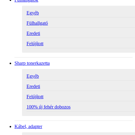
Egyéb
Fülhallgató
Eredeti
Felújított
Sharp tonerkazetta
Egyéb
Eredeti
Felújított
100% új fehér dobozos
Kábel, adapter