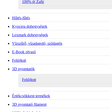
100% új Zafir
Hűtés-fűtés
Kyocera dobegységek
Lexmark dobegységek
Vízszűrő, vízadagoló, szódagép
E-Book olvasó
Felújított
3D nyomtatók
Felújított
Értékcsökkent termékek
3D nyomtató filament