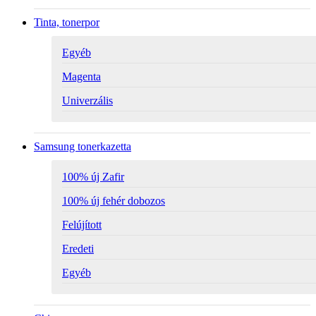
Tinta, tonerpor
Egyéb
Magenta
Univerzális
Samsung tonerkazetta
100% új Zafir
100% új fehér dobozos
Felújított
Eredeti
Egyéb