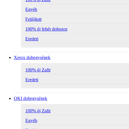
Egyéb
Felújított
100% új fehér dobozos
Eredeti
Xerox dobegységek
100% új Zafir
Eredeti
OKI dobegységek
100% új Zafir
Egyéb