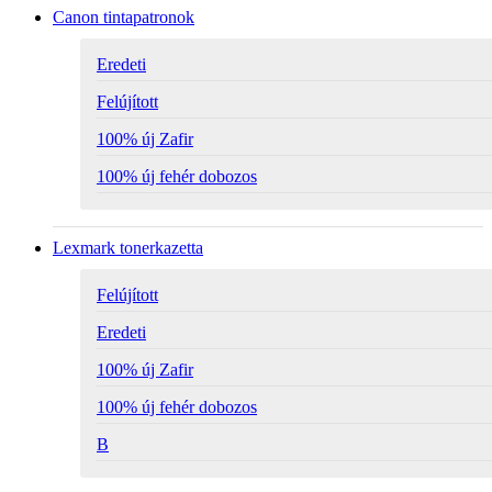
Canon tintapatronok
Eredeti
Felújított
100% új Zafir
100% új fehér dobozos
Lexmark tonerkazetta
Felújított
Eredeti
100% új Zafir
100% új fehér dobozos
B