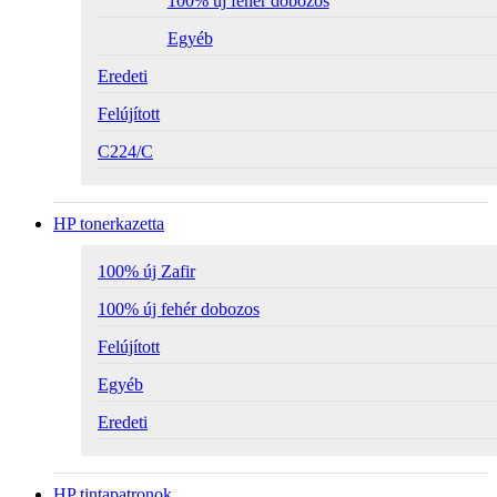
100% új fehér dobozos
No stock
Egyéb
Eredeti
Felújított
C224/C
HP tonerkazetta
100% új Zafir
100% új fehér dobozos
Felújított
Egyéb
Eredeti
HP tintapatronok