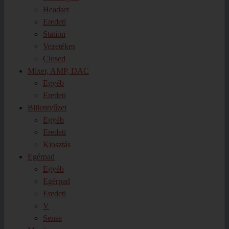
Headset
Eredeti
Station
Vezetékes
Closed
Mixer, AMP, DAC
Egyéb
Eredeti
Billentyűzet
Egyéb
Eredeti
Kiosztás
Egérpad
Egyéb
Egérpad
Eredeti
V
Sense