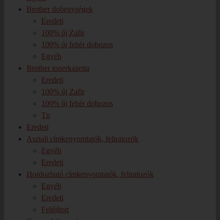
Brother dobegységek
Eredeti
100% új Zafir
100% új fehér dobozos
Egyéb
Brother tonerkazetta
Eredeti
100% új Zafir
100% új fehér dobozos
Tn
Eredeti
Asztali címkenyomtatók, feliratozók
Egyéb
Eredeti
Hordozható címkenyomtatók, feliratozók
Egyéb
Eredeti
Felújított