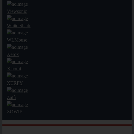
Viewsonic
White Shark
WLMouse
Xerox
Xiaomi
XTRFY
Zafír
ZOWIE