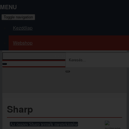
MENU
Toggle navigation
Kezdőlap
Webshop
A kosár üres
Kosár tartalmának megjelenítése
Ön itt van:
Kezdőlap
Webshop
Sharp
Sharp
Az összes Sharp termék megtekintése