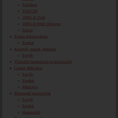
Felújított
T032120
100% új Zafir
100% új fehér dobozos
Epson
Epson dobegységek
Eredeti
Kesztyű, maszk, higiénia
Egyéb
Vízszűrő berendezés és kiegészítői
Gamer Mikrofon
Egyéb
Eredeti
Mikrofon
Bluetooth hangszórók
Egyéb
Eredeti
Hangszóró