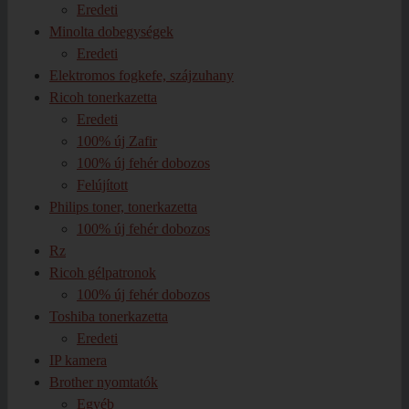
Eredeti
Minolta dobegységek
Eredeti
Elektromos fogkefe, szájzuhany
Ricoh tonerkazetta
Eredeti
100% új Zafir
100% új fehér dobozos
Felújított
Philips toner, tonerkazetta
100% új fehér dobozos
Rz
Ricoh gélpatronok
100% új fehér dobozos
Toshiba tonerkazetta
Eredeti
IP kamera
Brother nyomtatók
Egyéb