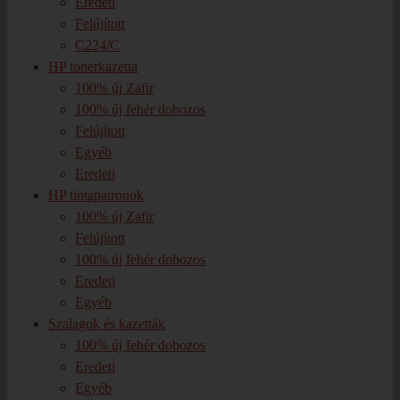
Eredeti
Felújított
C224/C
HP tonerkazetta
100% új Zafir
100% új fehér dobozos
Felújított
Egyéb
Eredeti
HP tintapatronok
100% új Zafir
Felújított
100% új fehér dobozos
Eredeti
Egyéb
Szalagok és kazetták
100% új fehér dobozos
Eredeti
Egyéb