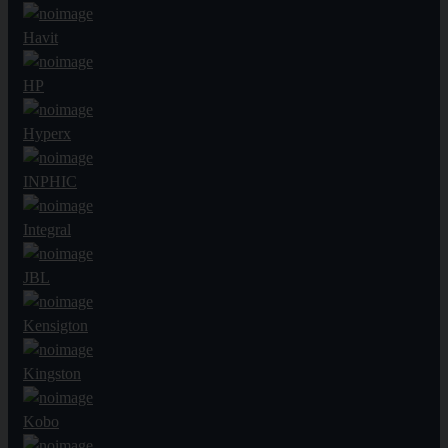
Havit
HP
Hyperx
INPHIC
Integral
JBL
Kensigton
Kingston
Kobo