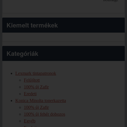
Kiemelt termékek
Kategóriák
Lexmark tintapatronok
Felújított
100% új Zafir
Eredeti
Konica Minolta tonerkazetta
100% új Zafir
100% új fehér dobozos
Egyéb