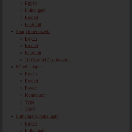
Egyéb
Fülhallgató
Eredeti
Felújított
Sharp tonerkazetta
Egyéb
Eredeti
Felújított
100% új fehér dobozos
Kábel, adapter
Egyéb
Eredeti
Power
Konnektor
Type
Töltő
Fülhallgató, fejhallgató
Egyéb
Fülhallgató