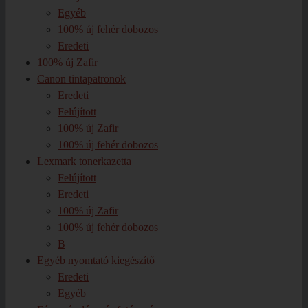
Egyéb
100% új fehér dobozos
Eredeti
100% új Zafir
Canon tintapatronok
Eredeti
Felújított
100% új Zafir
100% új fehér dobozos
Lexmark tonerkazetta
Felújított
Eredeti
100% új Zafir
100% új fehér dobozos
B
Egyéb nyomtató kiegészítő
Eredeti
Egyéb