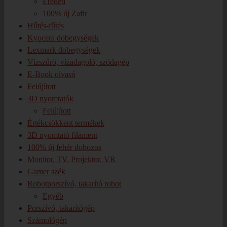
Eredeti
100% új Zafir
Hűtés-fűtés
Kyocera dobegységek
Lexmark dobegységek
Vízszűrő, vízadagoló, szódagép
E-Book olvasó
Felújított
3D nyomtatók
Felújított
Értékcsökkent termékek
3D nyomtató filament
100% új fehér dobozos
Monitor, TV, Projektor, VR
Gamer szék
Robotporszívó, takarító robot
Egyéb
Porszívó, takarítógép
Számológép