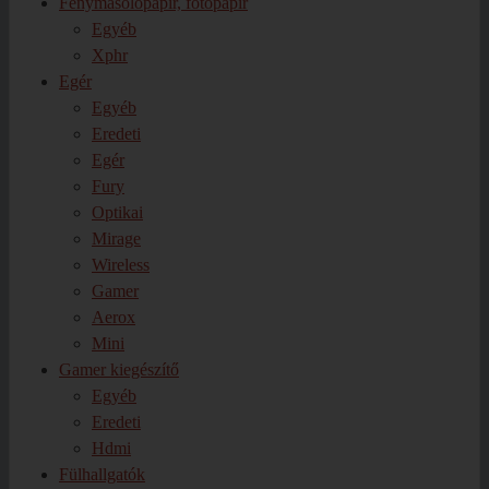
Fénymásolópapír, fotópapír
Egyéb
Xphr
Egér
Egyéb
Eredeti
Egér
Fury
Optikai
Mirage
Wireless
Gamer
Aerox
Mini
Gamer kiegészítő
Egyéb
Eredeti
Hdmi
Fülhallgatók