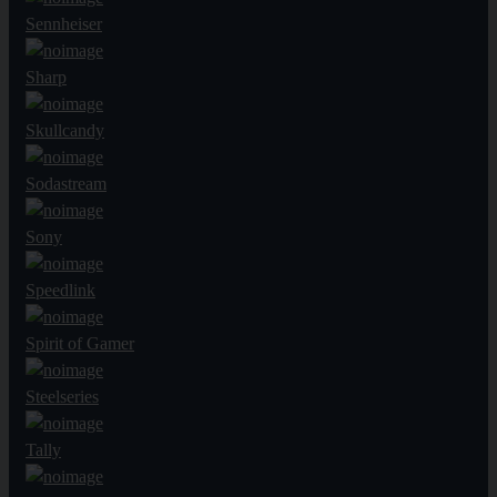
Sennheiser
Sharp
Skullcandy
Sodastream
Sony
Speedlink
Spirit of Gamer
Steelseries
Tally