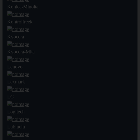
Konica-Minolta
Kontrolfreek
Kyocera
Kyocera-Mita
Lenovo
Lexmark
LG
Logitech
Lubluelu