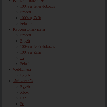
Panasonic tonerkazetta
100% új fehér dobozos
Eredeti
100% új Zafir
Felújított
Kyocera tonerkazetta
Eredeti
Egyéb
100% új fehér dobozos
100% új Zafir
Tk
Felújított
Webkamera
Egyéb
Játékvezérlők
Egyéb
Xbox
Usb
Pc