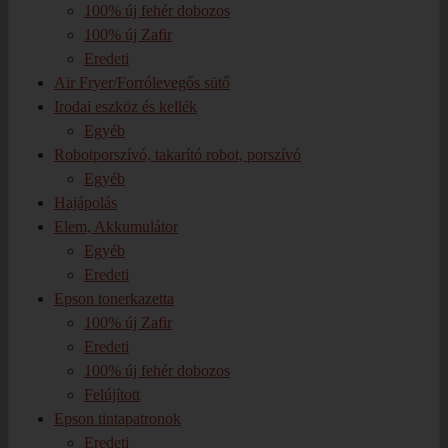
100% új fehér dobozos
100% új Zafir
Eredeti
Air Fryer/Forrólevegős sütő
Irodai eszköz és kellék
Egyéb
Robotporszívó, takarító robot, porszívó
Egyéb
Hajápolás
Elem, Akkumulátor
Egyéb
Eredeti
Epson tonerkazetta
100% új Zafir
Eredeti
100% új fehér dobozos
Felújított
Epson tintapatronok
Eredeti