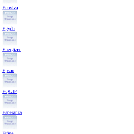
Ecoviva
Egyéb
Energizer
Epson
EQUIP
Esperanza
Fifine