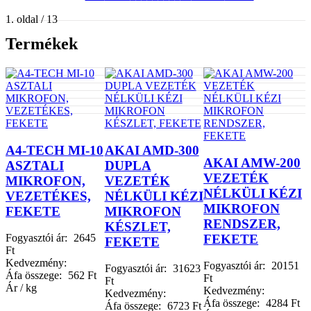
1. oldal / 13
Termékek
A4-TECH MI-10
AKAI AMD-300
AKAI AMW-200
ASZTALI
DUPLA
VEZETÉK
MIKROFON,
VEZETÉK
NÉLKÜLI KÉZI
VEZETÉKES,
NÉLKÜLI KÉZI
MIKROFON
FEKETE
MIKROFON
RENDSZER,
KÉSZLET,
FEKETE
Fogyasztói ár:
2645
FEKETE
Ft
Kedvezmény:
Fogyasztói ár:
20151
Fogyasztói ár:
31623
Áfa összege:
562 Ft
Ft
Ft
Ár / kg
Kedvezmény:
Kedvezmény:
Áfa összege:
4284 Ft
Áfa összege:
6723 Ft