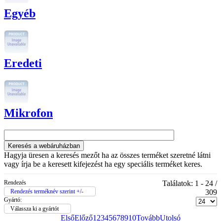
Egyéb
Eredeti
Mikrofon
Hagyja üresen a keresés mezőt ha az összes terméket szeretné látni
vagy írja be a keresett kifejezést ha egy speciális terméket keres.
Rendezés
Találatok: 1 - 24 /
Rendezés terméknév szerint +/-
309
Gyártó:
Válassza ki a gyártót
Első
Előző
1
2
3
4
5
6
7
8
9
10
Tovább
Utolsó