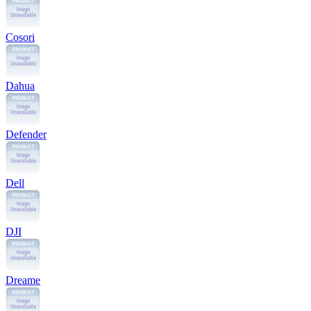
Cosori
Dahua
Defender
Dell
DJI
Dreame