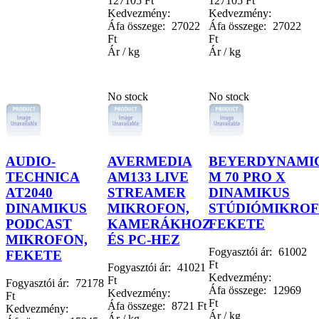
127105 Ft
127105 Ft
Kedvezmény:
Kedvezmény:
Áfa összege:
27022
Áfa összege:
27022
Ft
Ft
Ár / kg
Ár / kg
No stock
No stock
AUDIO-
AVERMEDIA
BEYERDYNAMI
TECHNICA
AM133 LIVE
M 70 PRO X
AT2040
STREAMER
DINAMIKUS
DINAMIKUS
MIKROFON,
STÚDIÓMIKROF
PODCAST
KAMERÁKHOZ
FEKETE
MIKROFON,
ÉS PC-HEZ
Fogyasztói ár:
61002
FEKETE
Ft
Fogyasztói ár:
41021
Kedvezmény:
Ft
Fogyasztói ár:
72178
Áfa összege:
12969
Kedvezmény:
Ft
Ft
Áfa összege:
8721 Ft
Kedvezmény:
Ár / kg
Ár / kg