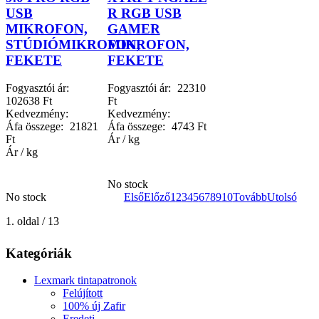
USB
R RGB USB
MIKROFON,
GAMER
STÚDIÓMIKROFON,
MIKROFON,
FEKETE
FEKETE
Fogyasztói ár:
Fogyasztói ár:
22310
102638 Ft
Ft
Kedvezmény:
Kedvezmény:
Áfa összege:
21821
Áfa összege:
4743 Ft
Ft
Ár / kg
Ár / kg
No stock
No stock
Első
Előző
1
2
3
4
5
6
7
8
9
10
Tovább
Utolsó
1. oldal / 13
Kategóriák
Lexmark tintapatronok
Felújított
100% új Zafir
Eredeti