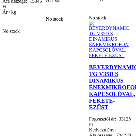
Áfa összege:
15345
Ft
Ár / kg
No stock
No stock
No stock
BEYERDYNAMI
TG V35D S
DINAMIKUS
ÉNEKMIKROFO
KAPCSOLÓVAL,
FEKETE-
EZÜST
Fogyasztói ár:
33125
Ft
Kedvezmény:
Áfa összege:
7042 Ft