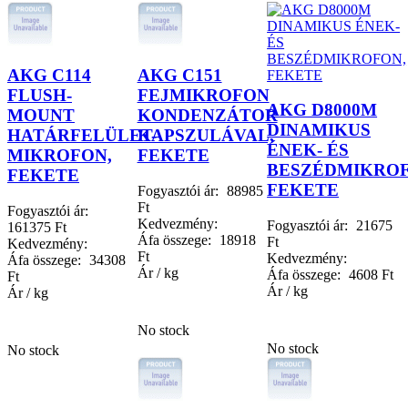
AKG C114
AKG C151
FLUSH-
FEJMIKROFON
AKG D8000M
MOUNT
KONDENZÁTOR
DINAMIKUS
HATÁRFELÜLET-
KAPSZULÁVAL,
ÉNEK- ÉS
MIKROFON,
FEKETE
BESZÉDMIKROF
FEKETE
FEKETE
Fogyasztói ár:
88985
Ft
Fogyasztói ár:
Kedvezmény:
Fogyasztói ár:
21675
161375 Ft
Áfa összege:
18918
Ft
Kedvezmény:
Ft
Kedvezmény:
Áfa összege:
34308
Ár / kg
Áfa összege:
4608 Ft
Ft
Ár / kg
Ár / kg
No stock
No stock
No stock