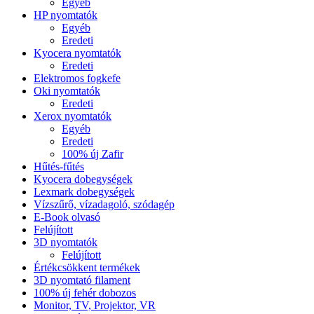
Egyéb
HP nyomtatók
Egyéb
Eredeti
Kyocera nyomtatók
Eredeti
Elektromos fogkefe
Oki nyomtatók
Eredeti
Xerox nyomtatók
Egyéb
Eredeti
100% új Zafir
Hűtés-fűtés
Kyocera dobegységek
Lexmark dobegységek
Vízszűrő, vízadagoló, szódagép
E-Book olvasó
Felújított
3D nyomtatók
Felújított
Értékcsökkent termékek
3D nyomtató filament
100% új fehér dobozos
Monitor, TV, Projektor, VR