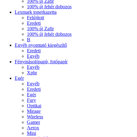
100% új Zafir
100% új fehér dobozos
Lexmark tonerkazetta
Felújított
Eredeti
100% új Zafir
100% új fehér dobozos
B
Egyéb nyomtató kiegészítő
Eredeti
Egyéb
Fénymásolópapír, fotópapír
Egyéb
Xphr
Egér
Egyéb
Eredeti
Egér
Fury
Optikai
Mirage
Wireless
Gamer
Aerox
Mini