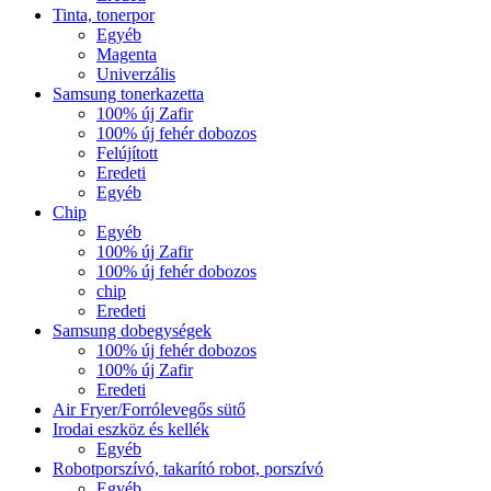
Tinta, tonerpor
Egyéb
Magenta
Univerzális
Samsung tonerkazetta
100% új Zafir
100% új fehér dobozos
Felújított
Eredeti
Egyéb
Chip
Egyéb
100% új Zafir
100% új fehér dobozos
chip
Eredeti
Samsung dobegységek
100% új fehér dobozos
100% új Zafir
Eredeti
Air Fryer/Forrólevegős sütő
Irodai eszköz és kellék
Egyéb
Robotporszívó, takarító robot, porszívó
Egyéb