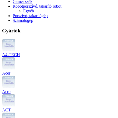
Gamer szék
Robotporszívó, takarító robot
Egyéb
Porszívó, takarítógép
Számológép
Gyártók
A4-TECH
Acer
Acro
ACT