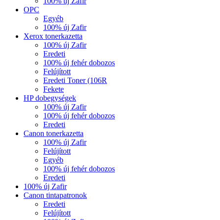
100% új Zafir
OPC
Egyéb
100% új Zafir
Xerox tonerkazetta
100% új Zafir
Eredeti
100% új fehér dobozos
Felújított
Eredeti Toner (106R
Fekete
HP dobegységek
100% új Zafir
100% új fehér dobozos
Eredeti
Canon tonerkazetta
100% új Zafir
Felújított
Egyéb
100% új fehér dobozos
Eredeti
100% új Zafir
Canon tintapatronok
Eredeti
Felújított