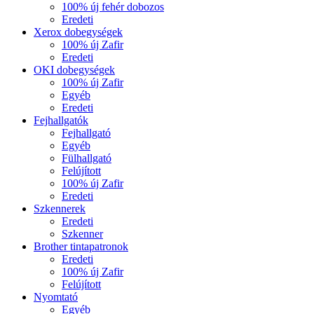
100% új fehér dobozos
Eredeti
Xerox dobegységek
100% új Zafir
Eredeti
OKI dobegységek
100% új Zafir
Egyéb
Eredeti
Fejhallgatók
Fejhallgató
Egyéb
Fülhallgató
Felújított
100% új Zafir
Eredeti
Szkennerek
Eredeti
Szkenner
Brother tintapatronok
Eredeti
100% új Zafir
Felújított
Nyomtató
Egyéb