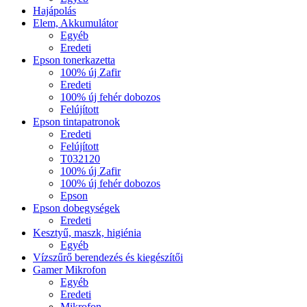
Hajápolás
Elem, Akkumulátor
Egyéb
Eredeti
Epson tonerkazetta
100% új Zafir
Eredeti
100% új fehér dobozos
Felújított
Epson tintapatronok
Eredeti
Felújított
T032120
100% új Zafir
100% új fehér dobozos
Epson
Epson dobegységek
Eredeti
Kesztyű, maszk, higiénia
Egyéb
Vízszűrő berendezés és kiegészítői
Gamer Mikrofon
Egyéb
Eredeti
Mikrofon