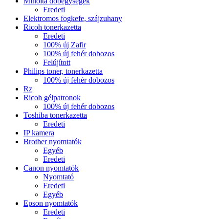
Minolta dobegységek
Eredeti
Elektromos fogkefe, szájzuhany
Ricoh tonerkazetta
Eredeti
100% új Zafir
100% új fehér dobozos
Felújított
Philips toner, tonerkazetta
100% új fehér dobozos
Rz
Ricoh gélpatronok
100% új fehér dobozos
Toshiba tonerkazetta
Eredeti
IP kamera
Brother nyomtatók
Egyéb
Eredeti
Canon nyomtatók
Nyomtató
Eredeti
Egyéb
Epson nyomtatók
Eredeti