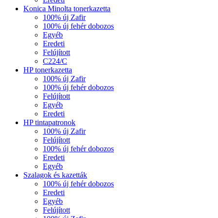
Konica Minolta tonerkazetta
100% új Zafir
100% új fehér dobozos
Egyéb
Eredeti
Felújított
C224/C
HP tonerkazetta
100% új Zafir
100% új fehér dobozos
Felújított
Egyéb
Eredeti
HP tintapatronok
100% új Zafir
Felújított
100% új fehér dobozos
Eredeti
Egyéb
Szalagok és kazetták
100% új fehér dobozos
Eredeti
Egyéb
Felújított