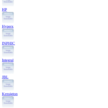
HP
Hyperx
INPHIC
Integral
JBL
Kensigton