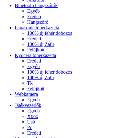
Bluetooth hangszórók
Egyéb
Eredeti
Hangszóró
Panasonic tonerkazetta
100% új fehér dobozos
Eredeti
100% új Zafir
Felújított
Kyocera tonerkazetta
Eredeti
Egyéb
100% új fehér dobozos
100% új Zafir
Tk
Felújított
Webkamera
Egyéb
Játékvezérlők
Egyéb
Xbox
Usb
Pc
Eredeti