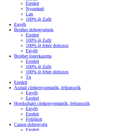
Eredeti
Nyomtató
Lan
100% új Zafir
Egyéb
Brother dobegységek
Eredeti
100% új Zafir
100% új fehér dobozos
Egyéb
Brother tonerkazetta
Eredeti
100% új Zafir
100% új fehér dobozos
Tn
Eredeti
Asztali címkenyomtatók, feliratozók
Egyéb
Eredeti
Hordozható címkenyomtatók, feliratozók
Egyéb
Eredeti
Felújított
Canon dobegység
Eredeti