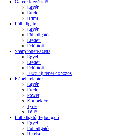
Gamer kiegészítő
Egyéb
Eredeti
Hdmi
Fülhallgatók
Egyéb
Fülhallgató
Eredeti
Felújított
Sharp tonerkazetta
Egyéb
Eredeti
Felújított
100% új fehér dobozos
Kábel, adapter
Egyéb
Eredeti
Power
Konnektor
Type
Töltő
Fülhallgató, fejhallgató
Egyéb
Fülhallgató
Headset