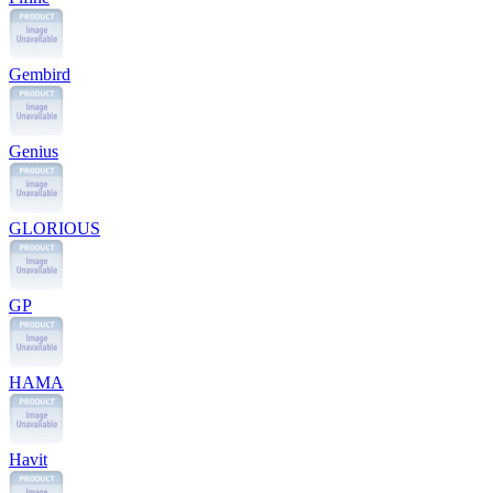
Gembird
Genius
GLORIOUS
GP
HAMA
Havit