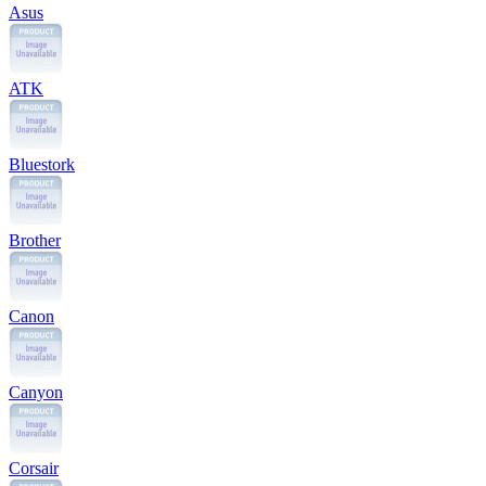
Asus
ATK
Bluestork
Brother
Canon
Canyon
Corsair