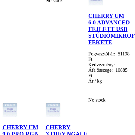
No stock
CHERRY UM
6.0 ADVANCED
FEJLETT USB
STÚDIÓMIKROF
FEKETE
Fogyasztói ár:
51198
Ft
Kedvezmény:
Áfa összege:
10885
Ft
Ár / kg
No stock
CHERRY UM
CHERRY
9.0 PRO RGB
XTRFY NGALE