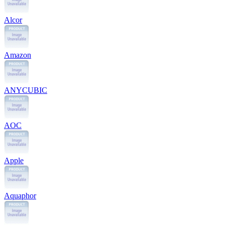
Alcor
Amazon
ANYCUBIC
AOC
Apple
Aquaphor