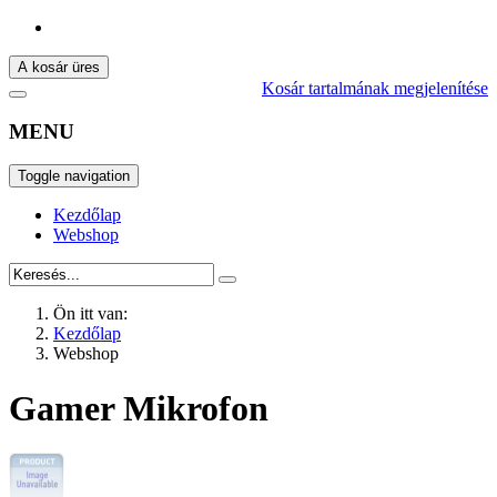
A kosár üres
Kosár tartalmának megjelenítése
MENU
Toggle navigation
Kezdőlap
Webshop
Ön itt van:
Kezdőlap
Webshop
Gamer Mikrofon