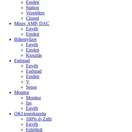
Eredeti
Station
Vezetékes
Closed
Mixer, AMP, DAC
Egyéb
Eredeti
Billentyűzet
Egyéb
Eredeti
Kiosztás
Egérpad
Egyéb
Egérpad
Eredeti
V
Sense
Monitor
Monitor
Ips
Egyéb
OKI tonerkazetta
100% új Zafir
Egyéb
Felújított