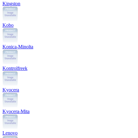
Kingston
Kobo
Konica-Minolta
Kontrolfreek
Kyocera
Kyocera-Mita
Lenovo