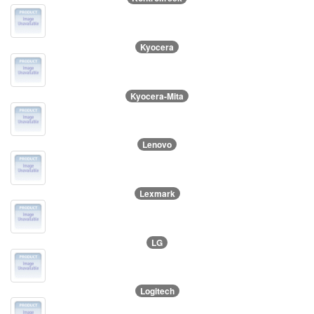
Kyocera
Kyocera-Mita
Lenovo
Lexmark
LG
Logitech