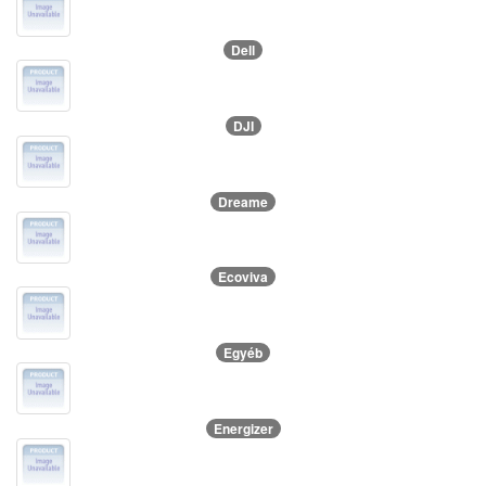
Dell
DJI
Dreame
Ecoviva
Egyéb
Energizer