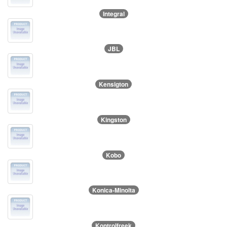
Integral
JBL
Kensigton
Kingston
Kobo
Konica-Minolta
Kontrolfreek