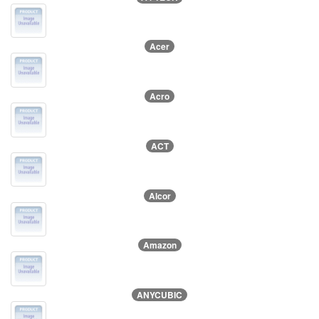
Acer
Acro
ACT
Alcor
Amazon
ANYCUBIC