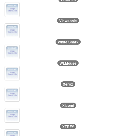
Viewsonic
White Shark
WLMouse
Xerox
Xiaomi
XTRFY