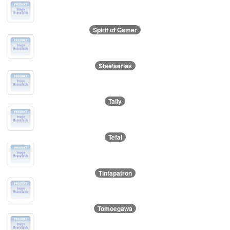
Spirit of Gamer
Steelseries
Tally
Tefal
Tintapatron
Tomoegawa