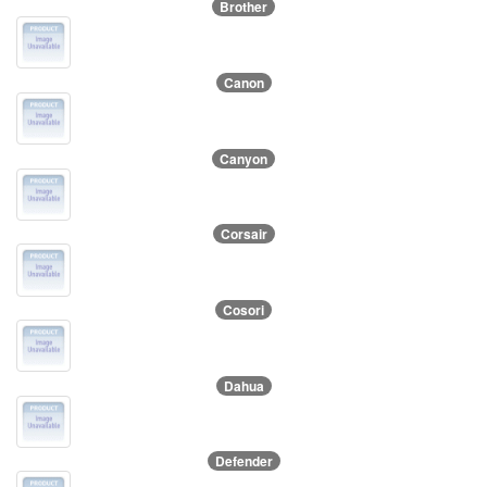
Brother
Canon
Canyon
Corsair
Cosori
Dahua
Defender