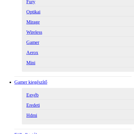
Fury
Optikai
Mirage
Wireless
Gamer
Aerox
Mini
Gamer kiegészítő
Egyéb
Eredeti
Hdmi