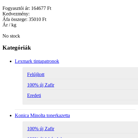
Fogyasztói ár:
164677 Ft
Kedvezmény:
Áfa összege:
35010 Ft
Ár / kg
No stock
Kategóriák
Lexmark tintapatronok
Felújított
100% új Zafir
Eredeti
Konica Minolta tonerkazetta
100% új Zafir