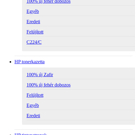
100% új fehér dobozos
Egyéb
Eredeti
Felújított
C224/C
HP tonerkazetta
100% új Zafir
100% új fehér dobozos
Felújított
Egyéb
Eredeti