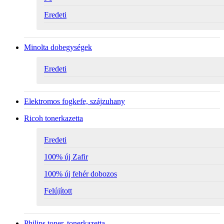
Eredeti
Minolta dobegységek
Eredeti
Elektromos fogkefe, szájzuhany
Ricoh tonerkazetta
Eredeti
100% új Zafir
100% új fehér dobozos
Felújított
Philips toner, tonerkazetta