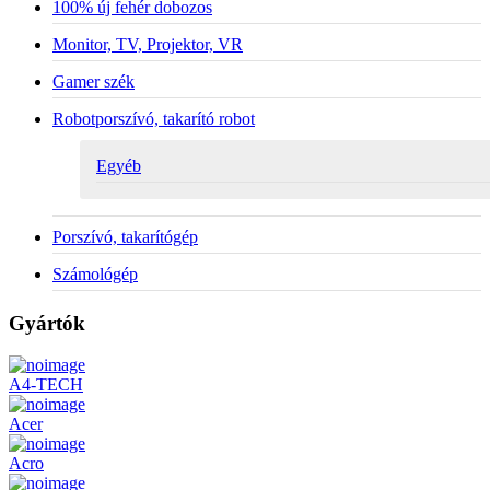
100% új fehér dobozos
Monitor, TV, Projektor, VR
Gamer szék
Robotporszívó, takarító robot
Egyéb
Porszívó, takarítógép
Számológép
Gyártók
A4-TECH
Acer
Acro