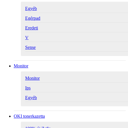
Egyéb
Egérpad
Eredeti
V
Sense
Monitor
Monitor
Ips
Egyéb
OKI tonerkazetta