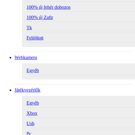
100% új fehér dobozos
100% új Zafir
Tk
Felújított
Webkamera
Egyéb
Játékvezérlők
Egyéb
Xbox
Usb
Pc