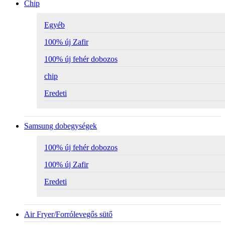
Chip
Egyéb
100% új Zafir
100% új fehér dobozos
chip
Eredeti
Samsung dobegységek
100% új fehér dobozos
100% új Zafir
Eredeti
Air Fryer/Forrólevegős sütő