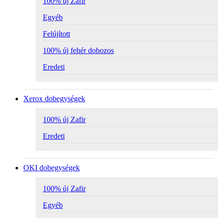
100% új Zafir
Egyéb
Felújított
100% új fehér dobozos
Eredeti
Xerox dobegységek
100% új Zafir
Eredeti
OKI dobegységek
100% új Zafir
Egyéb