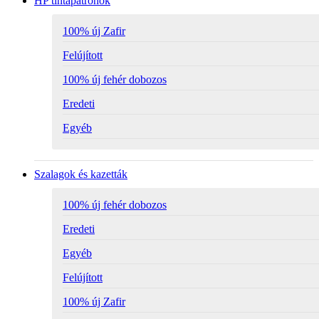
HP tintapatronok
100% új Zafir
Felújított
100% új fehér dobozos
Eredeti
Egyéb
Szalagok és kazetták
100% új fehér dobozos
Eredeti
Egyéb
Felújított
100% új Zafir