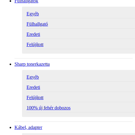
Fülhallgatók
Egyéb
Fülhallgató
Eredeti
Felújított
Sharp tonerkazetta
Egyéb
Eredeti
Felújított
100% új fehér dobozos
Kábel, adapter