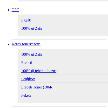
OPC
Egyéb
100% új Zafir
Xerox tonerkazetta
100% új Zafir
Eredeti
100% új fehér dobozos
Felújított
Eredeti Toner (106R
Fekete