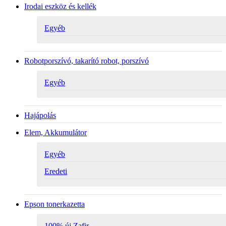
Irodai eszköz és kellék
Egyéb
Robotporszívó, takarító robot, porszívó
Egyéb
Hajápolás
Elem, Akkumulátor
Egyéb
Eredeti
Epson tonerkazetta
100% új Zafir