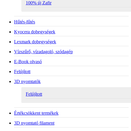
100% új Zafir
Hűtés-fűtés
Kyocera dobegységek
Lexmark dobegységek
Vízszűrő, vízadagoló, szódagép
E-Book olvasó
Felújított
3D nyomtatók
Felújított
Értékcsökkent termékek
3D nyomtató filament