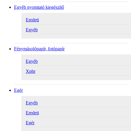
Egyéb nyomtató kiegészítő
Eredeti
Egyéb
Fénymásolópapír, fotópapír
Egyéb
Xphr
Egér
Egyéb
Eredeti
Egér