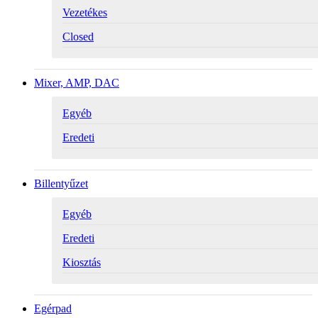
Vezetékes
Closed
Mixer, AMP, DAC
Egyéb
Eredeti
Billentyűzet
Egyéb
Eredeti
Kiosztás
Egérpad