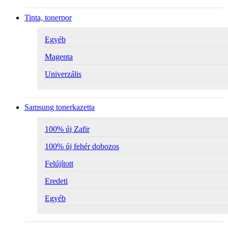
Tinta, tonerpor
Egyéb
Magenta
Univerzális
Samsung tonerkazetta
100% új Zafir
100% új fehér dobozos
Felújított
Eredeti
Egyéb