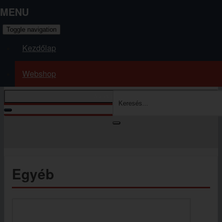
MENU
Toggle navigation
Kezdőlap
Webshop
A kosár üres
Kosár tartalmának megjelenítése
Ön itt van:
Kezdőlap
Webshop
Egyéb