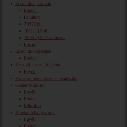
Epson tintapatronok
Eredeti
Felújított
T032120
100% új Zafir
100% új fehér dobozos
Epson
Epson dobegységek
Eredeti
Kesztyű, maszk, higiénia
Egyéb
Vízszűrő berendezés és kiegészítői
Gamer Mikrofon
Egyéb
Eredeti
Mikrofon
Bluetooth hangszórók
Egyéb
Eredeti