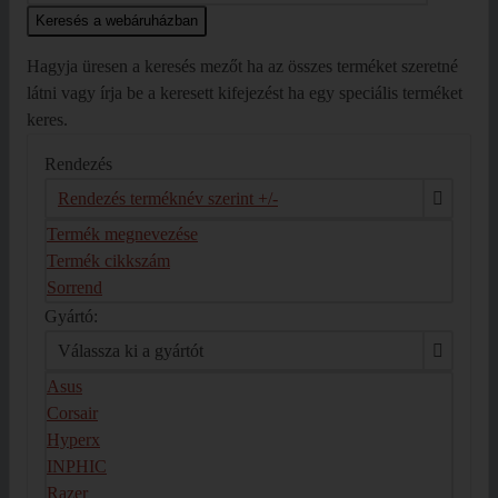
Hagyja üresen a keresés mezőt ha az összes terméket szeretné
látni vagy írja be a keresett kifejezést ha egy speciális terméket
keres.
Rendezés
Rendezés terméknév szerint +/-
Termék megnevezése
Termék cikkszám
Sorrend
Gyártó:
Válassza ki a gyártót
Asus
Corsair
Hyperx
INPHIC
Razer