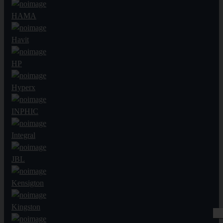
HAMA
Havit
HP
Hyperx
INPHIC
Integral
JBL
Kensigton
Kingston