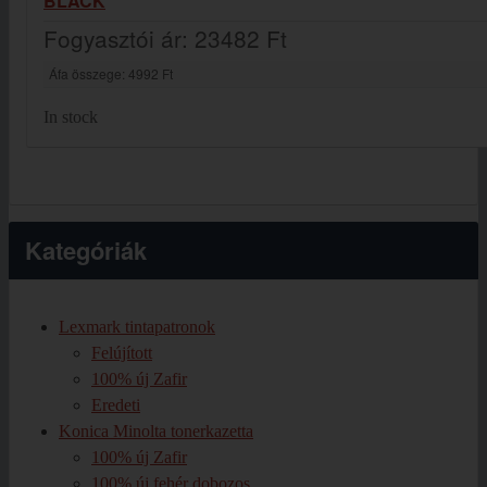
BLACK
Fogyasztói ár:
23482 Ft
Áfa összege:
4992 Ft
In stock
Kategóriák
Lexmark tintapatronok
Felújított
100% új Zafir
Eredeti
Konica Minolta tonerkazetta
100% új Zafir
100% új fehér dobozos