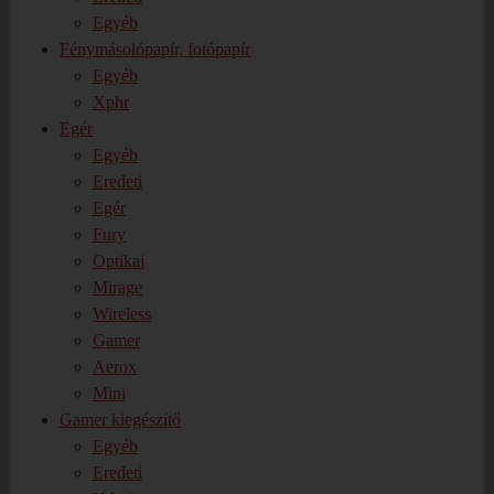
Egyéb
Fénymásolópapír, fotópapír
Egyéb
Xphr
Egér
Egyéb
Eredeti
Egér
Fury
Optikai
Mirage
Wireless
Gamer
Aerox
Mini
Gamer kiegészítő
Egyéb
Eredeti