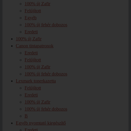
100% új Zafir
Felújított
Egyéb
100% új fehér dobozos
Eredeti
100% új Zafir
Canon tintapatronok
Eredeti
Felújított
100% új Zafir
100% új fehér dobozos
Lexmark tonerkazetta
Felújított
Eredeti
100% új Zafir
100% új fehér dobozos
B
Egyéb nyomtató kiegészítő
Eredeti