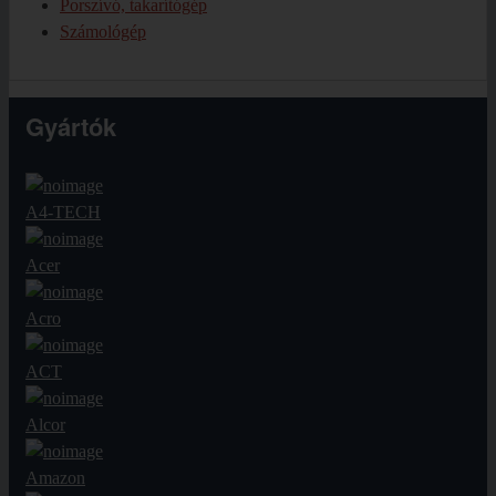
Porszívó, takarítógép
Számológép
Gyártók
A4-TECH
Acer
Acro
ACT
Alcor
Amazon