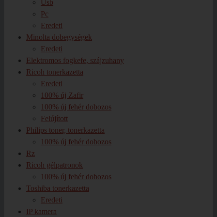
Usb
Pc
Eredeti
Minolta dobegységek
Eredeti
Elektromos fogkefe, szájzuhany
Ricoh tonerkazetta
Eredeti
100% új Zafir
100% új fehér dobozos
Felújított
Philips toner, tonerkazetta
100% új fehér dobozos
Rz
Ricoh gélpatronok
100% új fehér dobozos
Toshiba tonerkazetta
Eredeti
IP kamera