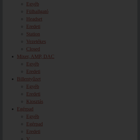
Egyéb
Fülhallgató
Headset
Eredeti
Station
Vezetékes
Closed
Mixer, AMP, DAC
Egyéb
Eredeti
Billentyűzet
Egyéb
Eredeti
Kiosztás
Egérpad
Egyéb
Egérpad
Eredeti
V