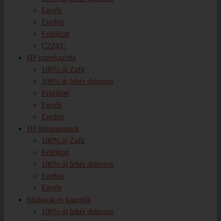
Egyéb
Eredeti
Felújított
C224/C
HP tonerkazetta
100% új Zafir
100% új fehér dobozos
Felújított
Egyéb
Eredeti
HP tintapatronok
100% új Zafir
Felújított
100% új fehér dobozos
Eredeti
Egyéb
Szalagok és kazetták
100% új fehér dobozos