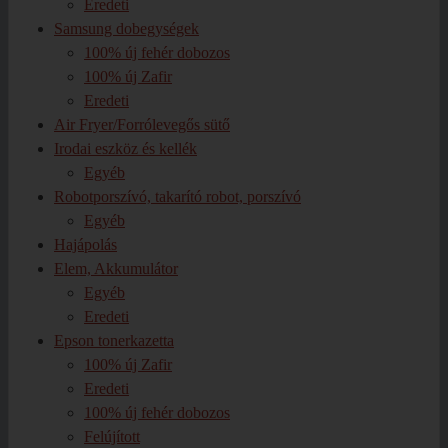
Eredeti
Samsung dobegységek
100% új fehér dobozos
100% új Zafir
Eredeti
Air Fryer/Forrólevegős sütő
Irodai eszköz és kellék
Egyéb
Robotporszívó, takarító robot, porszívó
Egyéb
Hajápolás
Elem, Akkumulátor
Egyéb
Eredeti
Epson tonerkazetta
100% új Zafir
Eredeti
100% új fehér dobozos
Felújított