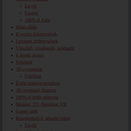
Egyéb
Eredeti
100% új Zafir
Hűtés-fűtés
Kyocera dobegységek
Lexmark dobegységek
Vízszűrő, vízadagoló, szódagép
E-Book olvasó
Felújított
3D nyomtatók
Felújított
Értékcsökkent termékek
3D nyomtató filament
100% új fehér dobozos
Monitor, TV, Projektor, VR
Gamer szék
Robotporszívó, takarító robot
Egyéb