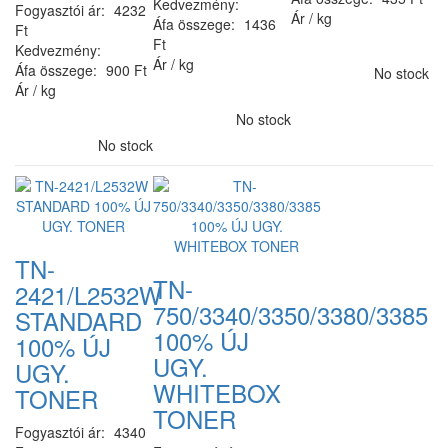
Kedvezmény:
Fogyasztói ár:
4232
Ár / kg
Áfa összege:
1436
Ft
Ft
Kedvezmény:
Ár / kg
Áfa összege:
900 Ft
No stock
Ár / kg
No stock
No stock
TN-
TN-
2421/L2532W
750/3340/3350/3380/3385
STANDARD
100% ÚJ
100% ÚJ
UGY.
UGY.
WHITEBOX
TONER
TONER
Fogyasztói ár:
4340