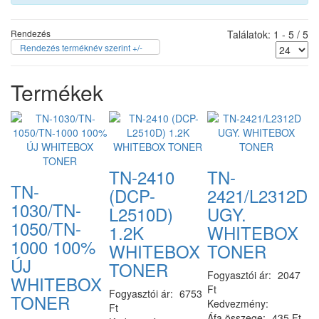
Rendezés
Találatok: 1 - 5 / 5
Rendezés terméknév szerint +/-
Termékek
TN-2410
TN-
TN-
(DCP-
2421/L2312D
1030/TN-
L2510D)
UGY.
1050/TN-
1.2K
WHITEBOX
1000 100%
WHITEBOX
TONER
ÚJ
TONER
Fogyasztói ár:
2047
WHITEBOX
Ft
Fogyasztói ár:
6753
TONER
Kedvezmény:
Ft
Áfa összege:
435 Ft