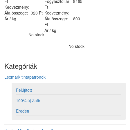
Ft
Fogyasztói ár:
8465
Kedvezmény:
Ft
Áfa összege:
923 Ft
Kedvezmény:
Ár / kg
Áfa összege:
1800
Ft
Ár / kg
No stock
No stock
Kategóriák
Lexmark tintapatronok
Felújított
100% új Zafir
Eredeti