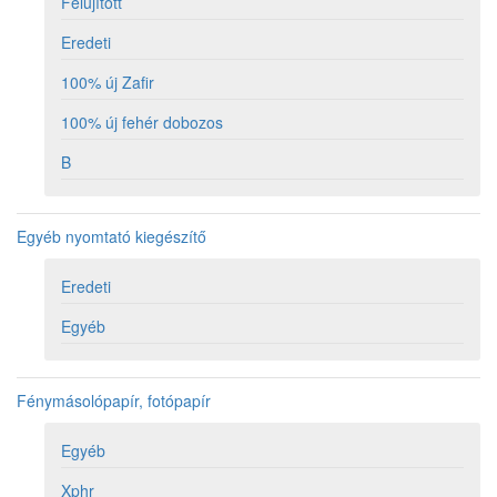
Felújított
Eredeti
100% új Zafir
100% új fehér dobozos
B
Egyéb nyomtató kiegészítő
Eredeti
Egyéb
Fénymásolópapír, fotópapír
Egyéb
Xphr