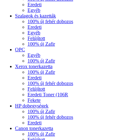
Eredeti
Egyéb
Szalagok és kazetták
100% új fehér dobozos
Eredeti
Egyéb
Felújított
100% új Zafir
OPC
Egyéb
100% új Zafir
Xerox tonerkazetta
100% új Zafir
Eredeti
100% új fehér dobozos
Felújított
Eredeti Toner (106R
Fekete
HP dobegységek
100% új Zafir
100% új fehér dobozos
Eredeti
Canon tonerkazetta
100% új Zafir
Felújított