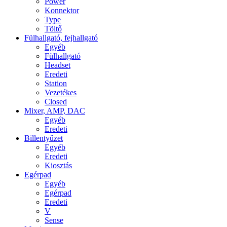
Power
Konnektor
Type
Töltő
Fülhallgató, fejhallgató
Egyéb
Fülhallgató
Headset
Eredeti
Station
Vezetékes
Closed
Mixer, AMP, DAC
Egyéb
Eredeti
Billentyűzet
Egyéb
Eredeti
Kiosztás
Egérpad
Egyéb
Egérpad
Eredeti
V
Sense