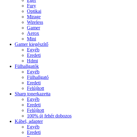
Egér
Fury
Optikai
Mirage
Wireless
Gamer
Aerox
Mini
Gamer kiegészítő
Egyéb
Eredeti
Hdmi
Fülhallgatók
Egyéb
Fülhallgató
Eredeti
Felújított
Sharp tonerkazetta
Egyéb
Eredeti
Felújított
100% új fehér dobozos
Kábel, adapter
Egyéb
Eredeti