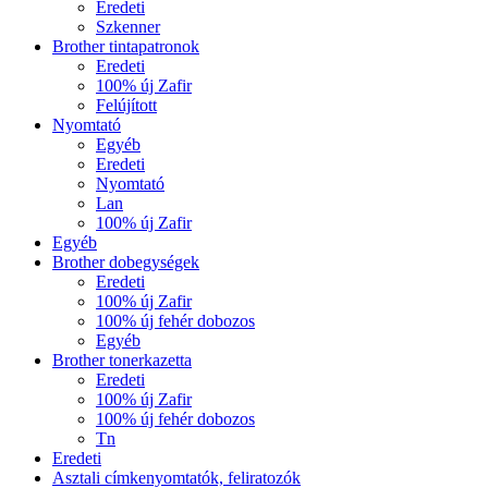
Eredeti
Szkenner
Brother tintapatronok
Eredeti
100% új Zafir
Felújított
Nyomtató
Egyéb
Eredeti
Nyomtató
Lan
100% új Zafir
Egyéb
Brother dobegységek
Eredeti
100% új Zafir
100% új fehér dobozos
Egyéb
Brother tonerkazetta
Eredeti
100% új Zafir
100% új fehér dobozos
Tn
Eredeti
Asztali címkenyomtatók, feliratozók