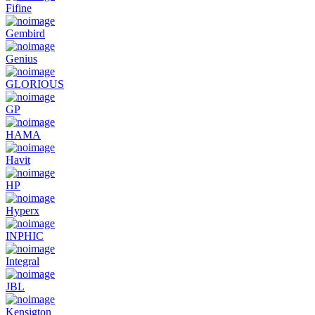
Fifine
Gembird
Genius
GLORIOUS
GP
HAMA
Havit
HP
Hyperx
INPHIC
Integral
JBL
Kensigton