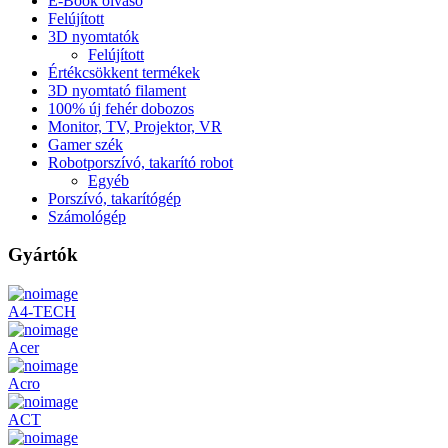
E-Book olvasó
Felújított
3D nyomtatók
Felújított
Értékcsökkent termékek
3D nyomtató filament
100% új fehér dobozos
Monitor, TV, Projektor, VR
Gamer szék
Robotporszívó, takarító robot
Egyéb
Porszívó, takarítógép
Számológép
Gyártók
A4-TECH
Acer
Acro
ACT