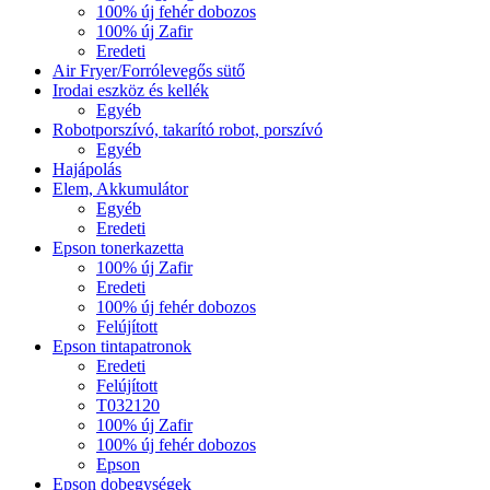
100% új fehér dobozos
100% új Zafir
Eredeti
Air Fryer/Forrólevegős sütő
Irodai eszköz és kellék
Egyéb
Robotporszívó, takarító robot, porszívó
Egyéb
Hajápolás
Elem, Akkumulátor
Egyéb
Eredeti
Epson tonerkazetta
100% új Zafir
Eredeti
100% új fehér dobozos
Felújított
Epson tintapatronok
Eredeti
Felújított
T032120
100% új Zafir
100% új fehér dobozos
Epson
Epson dobegységek