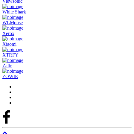
Viewsonic
White Shark
WLMouse
Xerox
Xiaomi
XTRFY
Zafír
ZOWIE