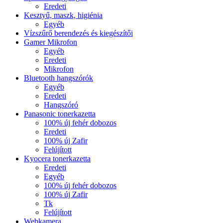
Eredeti
Kesztyű, maszk, higiénia
Egyéb
Vízszűrő berendezés és kiegészítői
Gamer Mikrofon
Egyéb
Eredeti
Mikrofon
Bluetooth hangszórók
Egyéb
Eredeti
Hangszóró
Panasonic tonerkazetta
100% új fehér dobozos
Eredeti
100% új Zafir
Felújított
Kyocera tonerkazetta
Eredeti
Egyéb
100% új fehér dobozos
100% új Zafir
Tk
Felújított
Webkamera