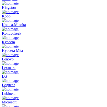
Kingston
Kobo
Konica-Minolta
Kontrolfreek
Kyocera
Kyocera-Mita
Lenovo
Lexmark
LG
Logitech
Lubluelu
Microsoft