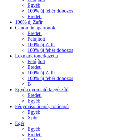
Egyéb
100% új fehér dobozos
Eredeti
100% új Zafir
Canon tintapatronok
Eredeti
Felújított
100% új Zafir
100% új fehér dobozos
Lexmark tonerkazetta
Felújított
Eredeti
100% új Zafir
100% új fehér dobozos
B
Egyéb nyomtató kiegészítő
Eredeti
Egyéb
Fénymásolópapír, fotópapír
Egyéb
Xphr
Egér
Egyéb
Eredeti