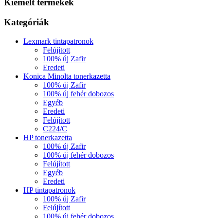
Kiemelt termékek
Kategóriák
Lexmark tintapatronok
Felújított
100% új Zafir
Eredeti
Konica Minolta tonerkazetta
100% új Zafir
100% új fehér dobozos
Egyéb
Eredeti
Felújított
C224/C
HP tonerkazetta
100% új Zafir
100% új fehér dobozos
Felújított
Egyéb
Eredeti
HP tintapatronok
100% új Zafir
Felújított
100% új fehér dobozos