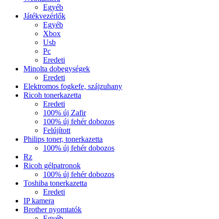
Egyéb
Játékvezérlők
Egyéb
Xbox
Usb
Pc
Eredeti
Minolta dobegységek
Eredeti
Elektromos fogkefe, szájzuhany
Ricoh tonerkazetta
Eredeti
100% új Zafir
100% új fehér dobozos
Felújított
Philips toner, tonerkazetta
100% új fehér dobozos
Rz
Ricoh gélpatronok
100% új fehér dobozos
Toshiba tonerkazetta
Eredeti
IP kamera
Brother nyomtatók
Egyéb