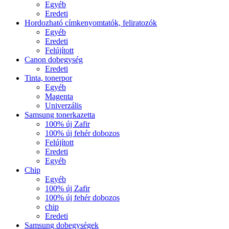
Egyéb
Eredeti
Hordozható címkenyomtatók, feliratozók
Egyéb
Eredeti
Felújított
Canon dobegység
Eredeti
Tinta, tonerpor
Egyéb
Magenta
Univerzális
Samsung tonerkazetta
100% új Zafir
100% új fehér dobozos
Felújított
Eredeti
Egyéb
Chip
Egyéb
100% új Zafir
100% új fehér dobozos
chip
Eredeti
Samsung dobegységek