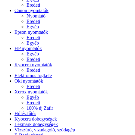
Eredeti
Canon nyomtatók
Nyomtató
Eredeti
Egyéb
Epson nyomtatók
Eredeti
Egyéb
HP nyomtatók
Egyéb
Eredeti
Kyocera nyomtatók
Eredeti
Elektromos fogkefe
Oki nyomtatók
Eredeti
Xerox nyomtatók
Egyéb
Eredeti
100% új Zafir
Hűtés-fűtés
Kyocera dobegységek
Lexmark dobegységek
Vízszűrő, vízadagoló, szódagép