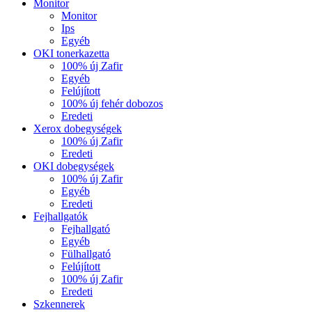
Monitor
Monitor
Ips
Egyéb
OKI tonerkazetta
100% új Zafir
Egyéb
Felújított
100% új fehér dobozos
Eredeti
Xerox dobegységek
100% új Zafir
Eredeti
OKI dobegységek
100% új Zafir
Egyéb
Eredeti
Fejhallgatók
Fejhallgató
Egyéb
Fülhallgató
Felújított
100% új Zafir
Eredeti
Szkennerek