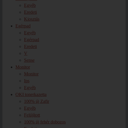
Egyéb
Eredeti
Kiosztás
Egérpad
Egyéb
Egérpad
Eredeti
V
Sense
Monitor
Monitor
Ips
Egyéb
OKI tonerkazetta
100% új Zafir
Egyéb
Felújított
100% új fehér dobozos