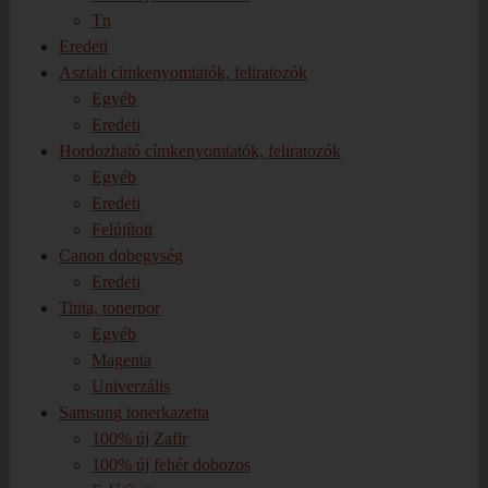
Tn
Eredeti
Asztali címkenyomtatók, feliratozók
Egyéb
Eredeti
Hordozható címkenyomtatók, feliratozók
Egyéb
Eredeti
Felújított
Canon dobegység
Eredeti
Tinta, tonerpor
Egyéb
Magenta
Univerzális
Samsung tonerkazetta
100% új Zafir
100% új fehér dobozos