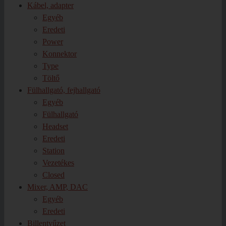
Kábel, adapter
Egyéb
Eredeti
Power
Konnektor
Type
Töltő
Fülhallgató, fejhallgató
Egyéb
Fülhallgató
Headset
Eredeti
Station
Vezetékes
Closed
Mixer, AMP, DAC
Egyéb
Eredeti
Billentyűzet