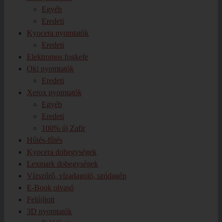
Egyéb
Eredeti
Kyocera nyomtatók
Eredeti
Elektromos fogkefe
Oki nyomtatók
Eredeti
Xerox nyomtatók
Egyéb
Eredeti
100% új Zafir
Hűtés-fűtés
Kyocera dobegységek
Lexmark dobegységek
Vízszűrő, vízadagoló, szódagép
E-Book olvasó
Felújított
3D nyomtatók