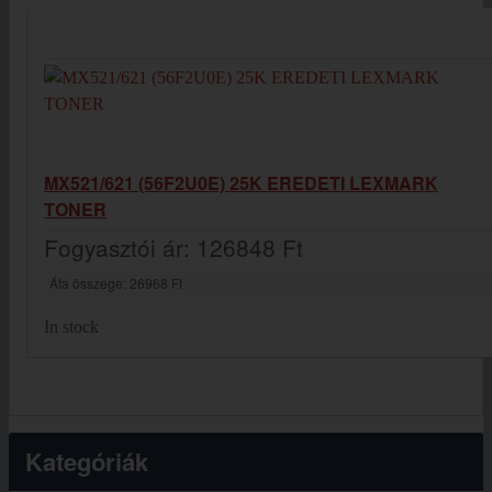
MX521/621 (56F2U0E) 25K EREDETI LEXMARK
TONER
Fogyasztói ár:
126848 Ft
Áfa összege:
26968 Ft
In stock
Kategóriák