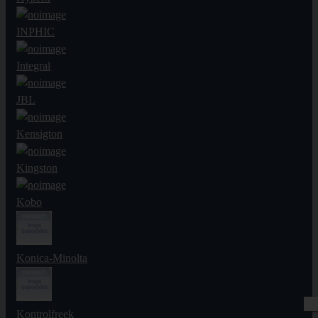
INPHIC
Integral
JBL
Kensigton
Kingston
Kobo
Konica-Minolta
Kontrolfreek