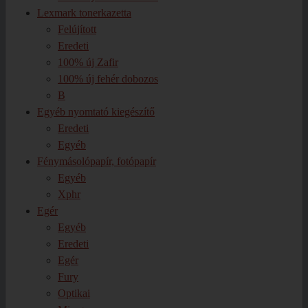
Lexmark tonerkazetta
Felújított
Eredeti
100% új Zafir
100% új fehér dobozos
B
Egyéb nyomtató kiegészítő
Eredeti
Egyéb
Fénymásolópapír, fotópapír
Egyéb
Xphr
Egér
Egyéb
Eredeti
Egér
Fury
Optikai