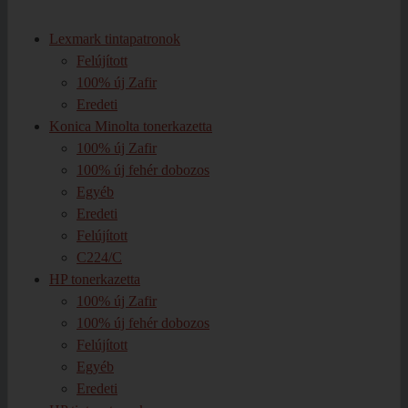
Lexmark tintapatronok
Felújított
100% új Zafir
Eredeti
Konica Minolta tonerkazetta
100% új Zafir
100% új fehér dobozos
Egyéb
Eredeti
Felújított
C224/C
HP tonerkazetta
100% új Zafir
100% új fehér dobozos
Felújított
Egyéb
Eredeti