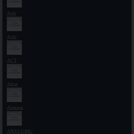
Acer
Acro
ACT
Alcor
Amazon
ANYCUBIC