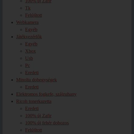
100% új Zafir
Tk
Felújított
Webkamera
Egyéb
Játékvezérlők
Egyéb
Xbox
Usb
Pc
Eredeti
Minolta dobegységek
Eredeti
Elektromos fogkefe, szájzuhany
Ricoh tonerkazetta
Eredeti
100% új Zafir
100% új fehér dobozos
Felújított