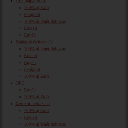
HP tintapatronok
100% új Zafir
Felújított
100% új fehér dobozos
Eredeti
Egyéb
Szalagok és kazetták
100% új fehér dobozos
Eredeti
Egyéb
Felújított
100% új Zafir
OPC
Egyéb
100% új Zafir
Xerox tonerkazetta
100% új Zafir
Eredeti
100% új fehér dobozos