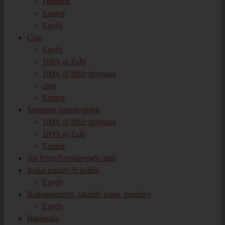
Felújított
Eredeti
Egyéb
Chip
Egyéb
100% új Zafir
100% új fehér dobozos
chip
Eredeti
Samsung dobegységek
100% új fehér dobozos
100% új Zafir
Eredeti
Air Fryer/Forrólevegős sütő
Irodai eszköz és kellék
Egyéb
Robotporszívó, takarító robot, porszívó
Egyéb
Hajápolás