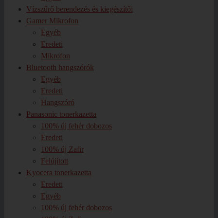
Vízszűrő berendezés és kiegészítői
Gamer Mikrofon
Egyéb
Eredeti
Mikrofon
Bluetooth hangszórók
Egyéb
Eredeti
Hangszóró
Panasonic tonerkazetta
100% új fehér dobozos
Eredeti
100% új Zafir
Felújított
Kyocera tonerkazetta
Eredeti
Egyéb
100% új fehér dobozos