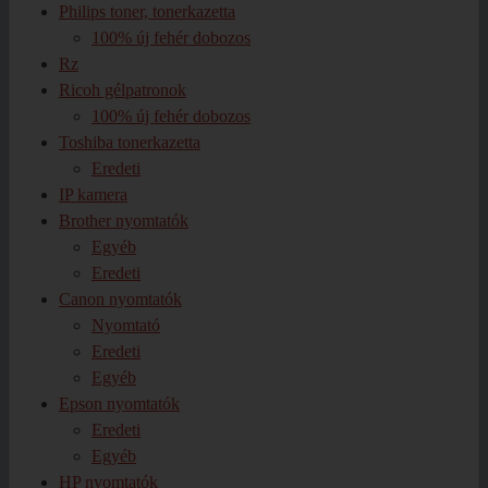
Philips toner, tonerkazetta
100% új fehér dobozos
Rz
Ricoh gélpatronok
100% új fehér dobozos
Toshiba tonerkazetta
Eredeti
IP kamera
Brother nyomtatók
Egyéb
Eredeti
Canon nyomtatók
Nyomtató
Eredeti
Egyéb
Epson nyomtatók
Eredeti
Egyéb
HP nyomtatók