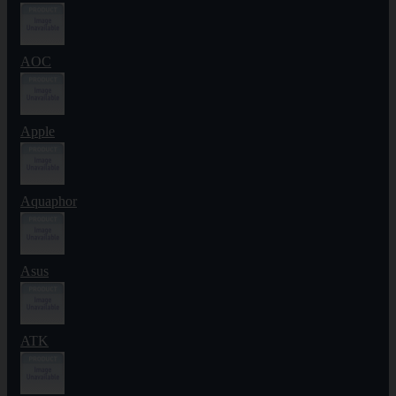
AOC
Apple
Aquaphor
Asus
ATK