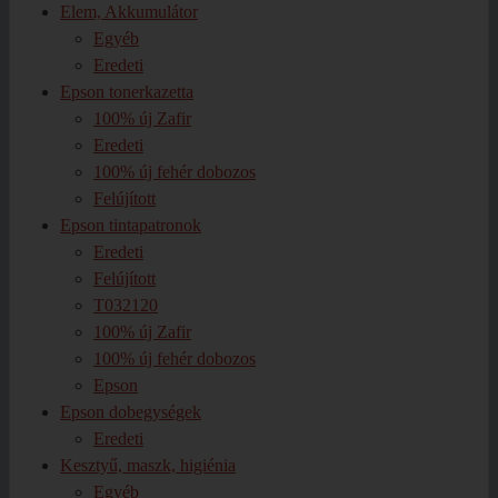
Elem, Akkumulátor
Egyéb
Eredeti
Epson tonerkazetta
100% új Zafir
Eredeti
100% új fehér dobozos
Felújított
Epson tintapatronok
Eredeti
Felújított
T032120
100% új Zafir
100% új fehér dobozos
Epson
Epson dobegységek
Eredeti
Kesztyű, maszk, higiénia
Egyéb