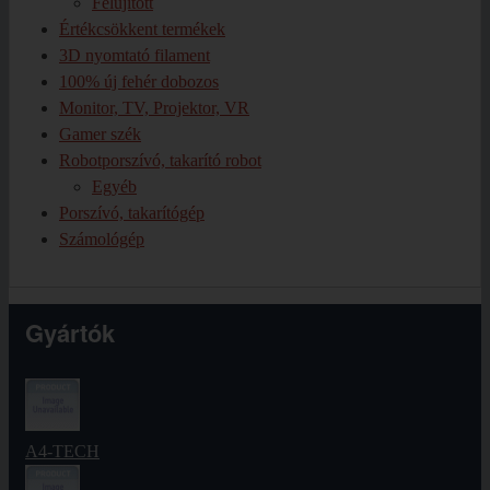
Felújított
Értékcsökkent termékek
3D nyomtató filament
100% új fehér dobozos
Monitor, TV, Projektor, VR
Gamer szék
Robotporszívó, takarító robot
Egyéb
Porszívó, takarítógép
Számológép
Gyártók
A4-TECH