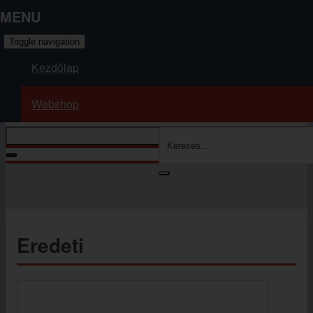
MENU
Toggle navigation
Kezdőlap
Webshop
A kosár üres
Kosár tartalmának megjelenítése
Ön itt van:
Kezdőlap
Webshop
Eredeti