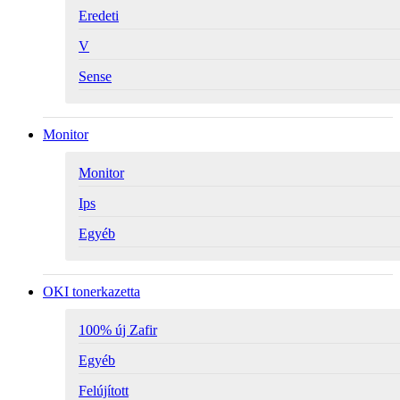
Eredeti
V
Sense
Monitor
Monitor
Ips
Egyéb
OKI tonerkazetta
100% új Zafir
Egyéb
Felújított