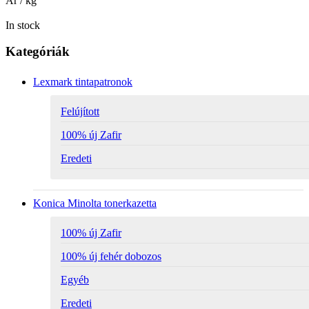
Ár / kg
In stock
Kategóriák
Lexmark tintapatronok
Felújított
100% új Zafir
Eredeti
Konica Minolta tonerkazetta
100% új Zafir
100% új fehér dobozos
Egyéb
Eredeti