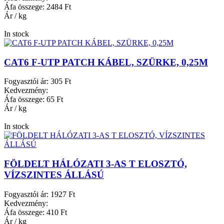
Áfa összege:
2484 Ft
Ár / kg
In stock
CAT6 F-UTP PATCH KÁBEL, SZÜRKE, 0,25M
Fogyasztói ár:
305 Ft
Kedvezmény:
Áfa összege:
65 Ft
Ár / kg
In stock
FÖLDELT HÁLÓZATI 3-AS T ELOSZTÓ,
VÍZSZINTES ÁLLÁSÚ
Fogyasztói ár:
1927 Ft
Kedvezmény:
Áfa összege:
410 Ft
Ár / kg