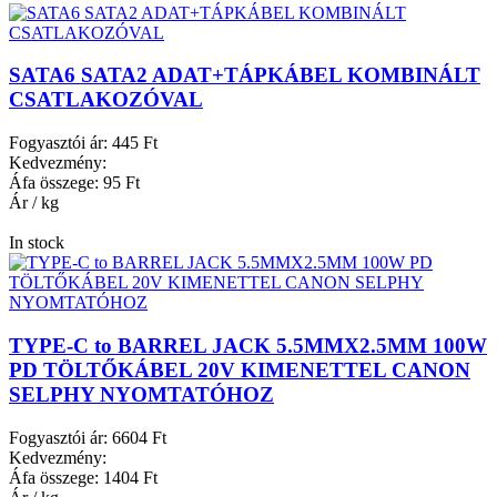
SATA6 SATA2 ADAT+TÁPKÁBEL KOMBINÁLT
CSATLAKOZÓVAL
Fogyasztói ár:
445 Ft
Kedvezmény:
Áfa összege:
95 Ft
Ár / kg
In stock
TYPE-C to BARREL JACK 5.5MMX2.5MM 100W
PD TÖLTŐKÁBEL 20V KIMENETTEL CANON
SELPHY NYOMTATÓHOZ
Fogyasztói ár:
6604 Ft
Kedvezmény:
Áfa összege:
1404 Ft