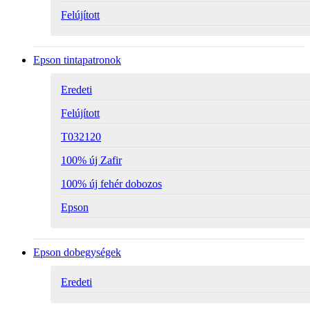
Felújított
Epson tintapatronok
Eredeti
Felújított
T032120
100% új Zafir
100% új fehér dobozos
Epson
Epson dobegységek
Eredeti