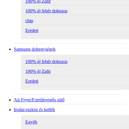
100% új Zafir
100% új fehér dobozos
chip
Eredeti
Samsung dobegységek
100% új fehér dobozos
100% új Zafir
Eredeti
Air Fryer/Forrólevegős sütő
Irodai eszköz és kellék
Egyéb