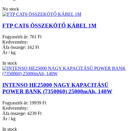
No stock
FTP CAT6 ÖSSZEKÖTŐ KÁBEL 1M
Fogyasztói ár:
761 Ft
Kedvezmény:
Áfa összege:
162 Ft
Ár / kg
In stock
INTENSO HE25000 NAGY KAPACITÁSÚ
POWER BANK (7350060) 25000mAh, 140W
Fogyasztói ár:
19939 Ft
Kedvezmény:
Áfa összege:
4239 Ft
Ár / kg
In stock