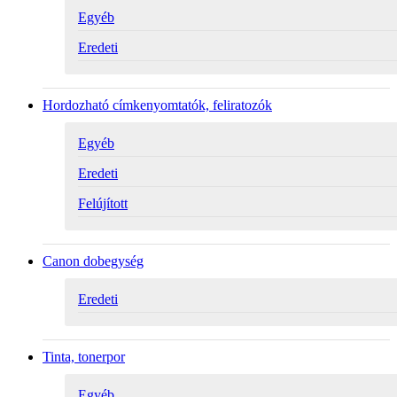
Egyéb
Eredeti
Hordozható címkenyomtatók, feliratozók
Egyéb
Eredeti
Felújított
Canon dobegység
Eredeti
Tinta, tonerpor
Egyéb