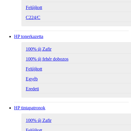
Felújított
C224/C
HP tonerkazetta
100% új Zafir
100% új fehér dobozos
Felújított
Egyéb
Eredeti
HP tintapatronok
100% új Zafir
Felújított