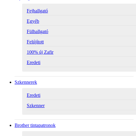
Fejhallgató
Egyéb
Fülhallgató
Felújított
100% új Zafir
Eredeti
Szkennerek
Eredeti
Szkenner
Brother tintapatronok