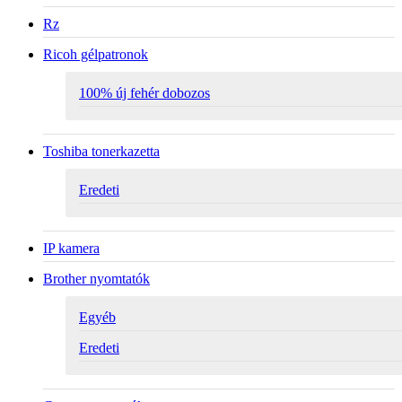
Rz
Ricoh gélpatronok
100% új fehér dobozos
Toshiba tonerkazetta
Eredeti
IP kamera
Brother nyomtatók
Egyéb
Eredeti