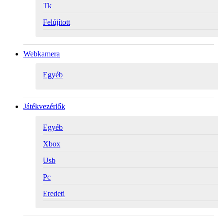
Tk
Felújított
Webkamera
Egyéb
Játékvezérlők
Egyéb
Xbox
Usb
Pc
Eredeti