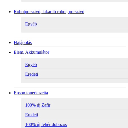
Robotporszívó, takarító robot, porszívó
Egyéb
Hajápolás
Elem, Akkumulátor
Egyéb
Eredeti
Epson tonerkazetta
100% új Zafir
Eredeti
100% új fehér dobozos