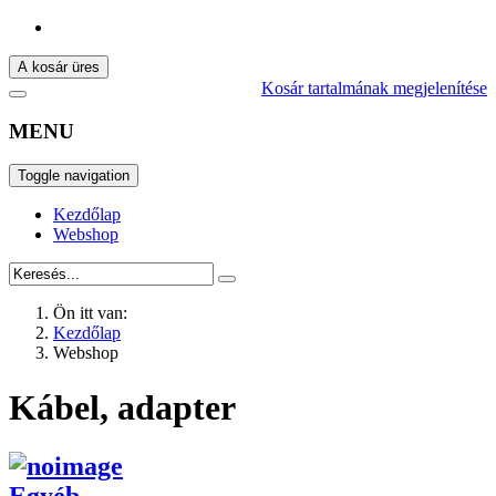
A kosár üres
Kosár tartalmának megjelenítése
MENU
Toggle navigation
Kezdőlap
Webshop
Ön itt van:
Kezdőlap
Webshop
Kábel, adapter