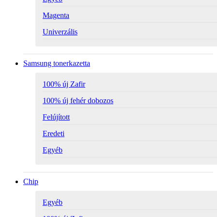
Magenta
Univerzális
Samsung tonerkazetta
100% új Zafir
100% új fehér dobozos
Felújított
Eredeti
Egyéb
Chip
Egyéb