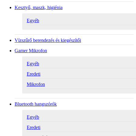
Kesztyű, maszk, higiénia
Egyéb
Vízszűrő berendezés és kiegészítői
Gamer Mikrofon
Egyéb
Eredeti
Mikrofon
Bluetooth hangszórók
Egyéb
Eredeti