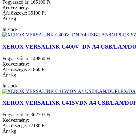
Fogyasztói ár:
165100 Ft
Kedvezmény:
Áfa összege:
35100 Ft
Ár / kg
In stock
XEROX VERSALINK C400V_DN A4 USB/LAN/D
Fogyasztói ár:
149860 Ft
Kedvezmény:
Áfa összege:
31860 Ft
Ár / kg
In stock
XEROX VERSALINK C415VDN A4 USB/LAN/D
Fogyasztói ár:
362797 Ft
Kedvezmény:
Áfa összege:
77130 Ft
Ár / kg