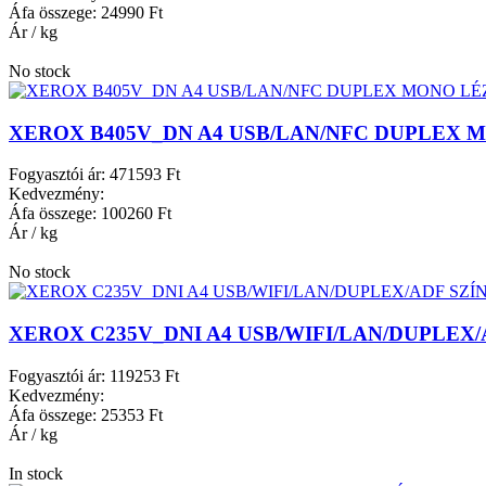
Áfa összege:
24990 Ft
Ár / kg
No stock
XEROX B405V_DN A4 USB/LAN/NFC DUPLEX
Fogyasztói ár:
471593 Ft
Kedvezmény:
Áfa összege:
100260 Ft
Ár / kg
No stock
XEROX C235V_DNI A4 USB/WIFI/LAN/DUPLE
Fogyasztói ár:
119253 Ft
Kedvezmény:
Áfa összege:
25353 Ft
Ár / kg
In stock