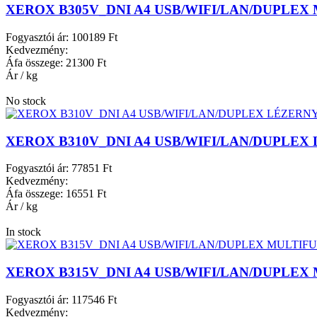
XEROX B305V_DNI A4 USB/WIFI/LAN/DUPLE
Fogyasztói ár:
100189 Ft
Kedvezmény:
Áfa összege:
21300 Ft
Ár / kg
No stock
XEROX B310V_DNI A4 USB/WIFI/LAN/DUPLE
Fogyasztói ár:
77851 Ft
Kedvezmény:
Áfa összege:
16551 Ft
Ár / kg
In stock
XEROX B315V_DNI A4 USB/WIFI/LAN/DUPLE
Fogyasztói ár:
117546 Ft
Kedvezmény: