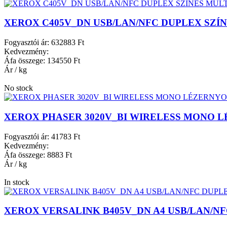
XEROX C405V_DN USB/LAN/NFC DUPLEX SZ
Fogyasztói ár:
632883 Ft
Kedvezmény:
Áfa összege:
134550 Ft
Ár / kg
No stock
XEROX PHASER 3020V_BI WIRELESS MONO
Fogyasztói ár:
41783 Ft
Kedvezmény:
Áfa összege:
8883 Ft
Ár / kg
In stock
XEROX VERSALINK B405V_DN A4 USB/LAN/