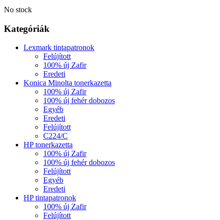
No stock
Kategóriák
Lexmark tintapatronok
Felújított
100% új Zafir
Eredeti
Konica Minolta tonerkazetta
100% új Zafir
100% új fehér dobozos
Egyéb
Eredeti
Felújított
C224/C
HP tonerkazetta
100% új Zafir
100% új fehér dobozos
Felújított
Egyéb
Eredeti
HP tintapatronok
100% új Zafir
Felújított