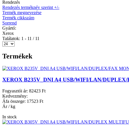
Rendezés
Rendezés terméknév szerint +/-
Termék megnevezése
Termék cikkszám
Sorrend
Gyártó:
Xerox
Találatok: 1 - 11 / 11
Termékek
XEROX B235V_DNI A4 USB/WIFI/LAN/DUPLE
Fogyasztói ár:
82423 Ft
Kedvezmény:
Áfa összege:
17523 Ft
Ár / kg
In stock