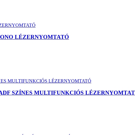
 MONO LÉZERNYOMTATÓ
X/ADF SZÍNES MULTIFUNKCIÓS LÉZERNYOMTA