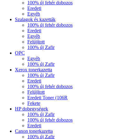
100% új fehér dobozos
Eredeti
Egyéb
Szalagok és kazetták
100% új fehér dobozos
Eredeti
Egyéb
Felújított
100% új Zafir
OPC
Egyéb
100% új Zafir
Xerox tonerkazetta
100% új Zafir
Eredeti
100% új fehér dobozos
Felújított
Eredeti Toner (106R
Fekete
HP dobegységek
100% új Zafir
100% új fehér dobozos
Eredeti
Canon tonerkazetta
100% új Zafir