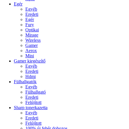
Egér
Egyéb
Eredeti
Egér
Fury
Optikai
Mirage
Wireless
Gamer
Aerox
Mini
Gamer kiegészítő
Egyéb
Eredeti
Hdmi
Fülhallgatók
Egyéb
Fülhallgató
Eredeti
Felújított
Sharp tonerkazetta
Egyéb
Eredeti
Felújított
100% új fehér dobozos