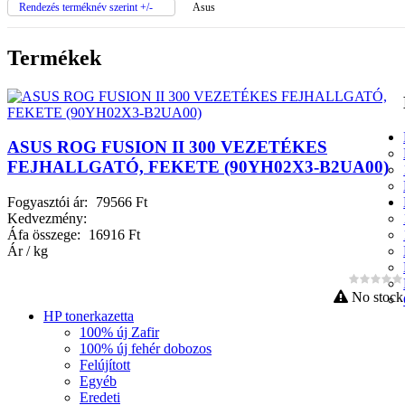
Rendezés terméknév szerint +/-
Asus
Termékek
ASUS ROG FUSION II 300 VEZETÉKES
FEJHALLGATÓ, FEKETE (90YH02X3-B2UA00)
Fogyasztói ár:
79566 Ft
Kedvezmény:
Áfa összege:
16916 Ft
Ár / kg
No stock
HP tonerkazetta
100% új Zafir
100% új fehér dobozos
Felújított
Egyéb
Eredeti