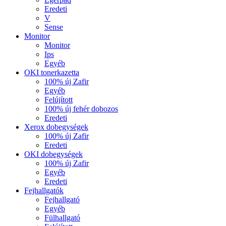
Eredeti
V
Sense
Monitor
Monitor
Ips
Egyéb
OKI tonerkazetta
100% új Zafir
Egyéb
Felújított
100% új fehér dobozos
Eredeti
Xerox dobegységek
100% új Zafir
Eredeti
OKI dobegységek
100% új Zafir
Egyéb
Eredeti
Fejhallgatók
Fejhallgató
Egyéb
Fülhallgató