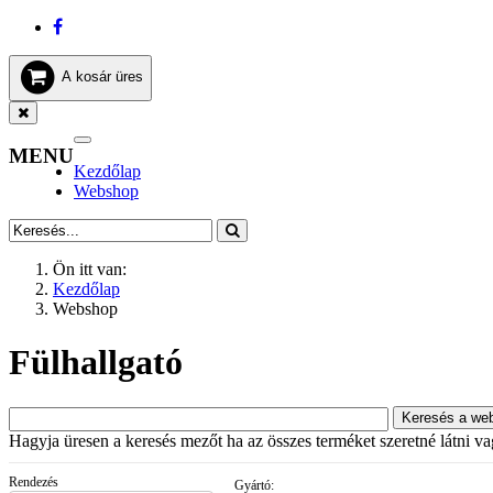
A kosár üres
Toggle
MENU
navigation
Kezdőlap
Webshop
Ön itt van:
Kezdőlap
Webshop
Fülhallgató
Hagyja üresen a keresés mezőt ha az összes terméket szeretné látni vagy
Rendezés
Gyártó: