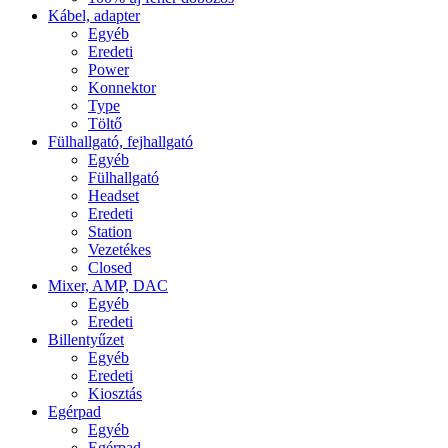
Kábel, adapter
Egyéb
Eredeti
Power
Konnektor
Type
Töltő
Fülhallgató, fejhallgató
Egyéb
Fülhallgató
Headset
Eredeti
Station
Vezetékes
Closed
Mixer, AMP, DAC
Egyéb
Eredeti
Billentyűzet
Egyéb
Eredeti
Kiosztás
Egérpad
Egyéb
Egérpad