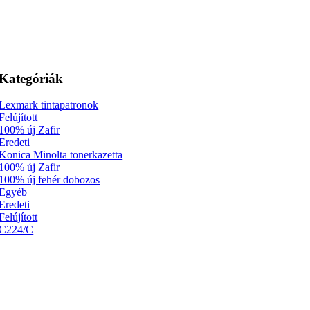
Kategóriák
Lexmark tintapatronok
Felújított
100% új Zafir
Eredeti
Konica Minolta tonerkazetta
100% új Zafir
100% új fehér dobozos
Egyéb
Eredeti
Felújított
C224/C