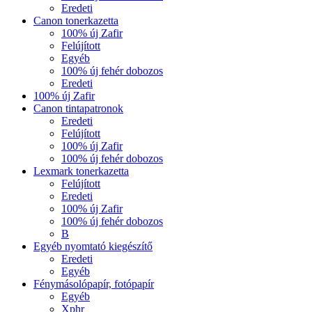
Eredeti
Canon tonerkazetta
100% új Zafir
Felújított
Egyéb
100% új fehér dobozos
Eredeti
100% új Zafir
Canon tintapatronok
Eredeti
Felújított
100% új Zafir
100% új fehér dobozos
Lexmark tonerkazetta
Felújított
Eredeti
100% új Zafir
100% új fehér dobozos
B
Egyéb nyomtató kiegészítő
Eredeti
Egyéb
Fénymásolópapír, fotópapír
Egyéb
Xphr