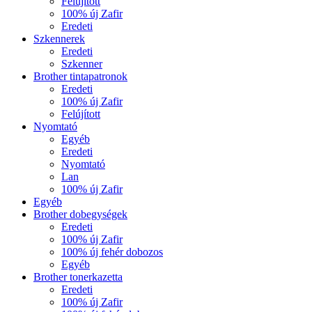
Felújított
100% új Zafir
Eredeti
Szkennerek
Eredeti
Szkenner
Brother tintapatronok
Eredeti
100% új Zafir
Felújított
Nyomtató
Egyéb
Eredeti
Nyomtató
Lan
100% új Zafir
Egyéb
Brother dobegységek
Eredeti
100% új Zafir
100% új fehér dobozos
Egyéb
Brother tonerkazetta
Eredeti
100% új Zafir