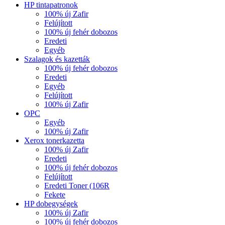
HP tintapatronok
100% új Zafir
Felújított
100% új fehér dobozos
Eredeti
Egyéb
Szalagok és kazetták
100% új fehér dobozos
Eredeti
Egyéb
Felújított
100% új Zafir
OPC
Egyéb
100% új Zafir
Xerox tonerkazetta
100% új Zafir
Eredeti
100% új fehér dobozos
Felújított
Eredeti Toner (106R
Fekete
HP dobegységek
100% új Zafir
100% új fehér dobozos