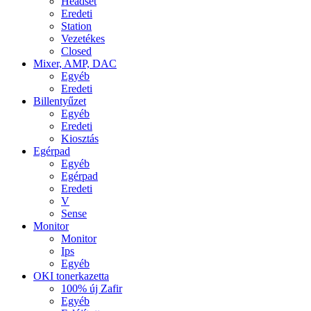
Headset
Eredeti
Station
Vezetékes
Closed
Mixer, AMP, DAC
Egyéb
Eredeti
Billentyűzet
Egyéb
Eredeti
Kiosztás
Egérpad
Egyéb
Egérpad
Eredeti
V
Sense
Monitor
Monitor
Ips
Egyéb
OKI tonerkazetta
100% új Zafir
Egyéb