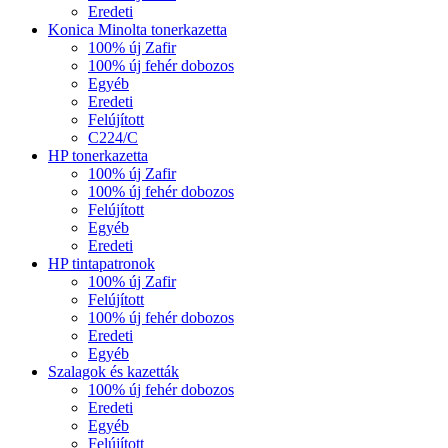
Eredeti
Konica Minolta tonerkazetta
100% új Zafir
100% új fehér dobozos
Egyéb
Eredeti
Felújított
C224/C
HP tonerkazetta
100% új Zafir
100% új fehér dobozos
Felújított
Egyéb
Eredeti
HP tintapatronok
100% új Zafir
Felújított
100% új fehér dobozos
Eredeti
Egyéb
Szalagok és kazetták
100% új fehér dobozos
Eredeti
Egyéb
Felújított