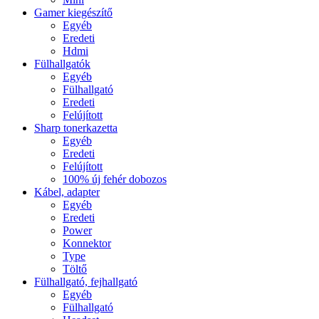
Gamer kiegészítő
Egyéb
Eredeti
Hdmi
Fülhallgatók
Egyéb
Fülhallgató
Eredeti
Felújított
Sharp tonerkazetta
Egyéb
Eredeti
Felújított
100% új fehér dobozos
Kábel, adapter
Egyéb
Eredeti
Power
Konnektor
Type
Töltő
Fülhallgató, fejhallgató
Egyéb
Fülhallgató