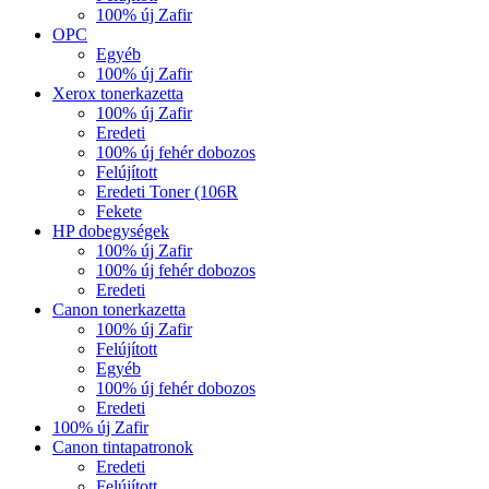
100% új Zafir
OPC
Egyéb
100% új Zafir
Xerox tonerkazetta
100% új Zafir
Eredeti
100% új fehér dobozos
Felújított
Eredeti Toner (106R
Fekete
HP dobegységek
100% új Zafir
100% új fehér dobozos
Eredeti
Canon tonerkazetta
100% új Zafir
Felújított
Egyéb
100% új fehér dobozos
Eredeti
100% új Zafir
Canon tintapatronok
Eredeti
Felújított