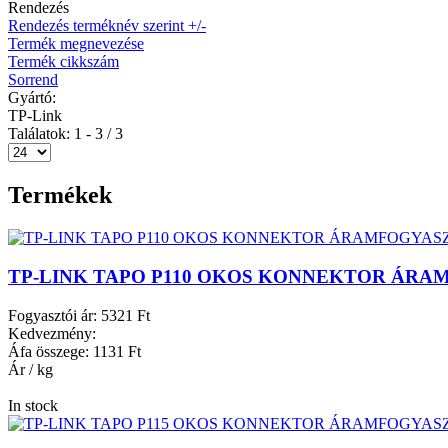
Rendezés
Rendezés terméknév szerint +/-
Termék megnevezése
Termék cikkszám
Sorrend
Gyártó:
TP-Link
Találatok: 1 - 3 / 3
Termékek
TP-LINK TAPO P110 OKOS KONNEKTOR ÁRAM
Fogyasztói ár:
5321 Ft
Kedvezmény:
Áfa összege:
1131 Ft
Ár / kg
In stock