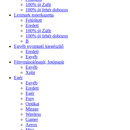
100% új Zafir
100% új fehér dobozos
Lexmark tonerkazetta
Felújított
Eredeti
100% új Zafir
100% új fehér dobozos
B
Egyéb nyomtató kiegészítő
Eredeti
Egyéb
Fénymásolópapír, fotópapír
Egyéb
Xphr
Egér
Egyéb
Eredeti
Egér
Fury
Optikai
Mirage
Wireless
Gamer
Aerox
Mini