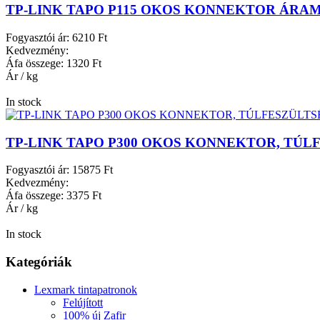
TP-LINK TAPO P115 OKOS KONNEKTOR ÁRAMF
Fogyasztói ár:
6210 Ft
Kedvezmény:
Áfa összege:
1320 Ft
Ár / kg
In stock
TP-LINK TAPO P300 OKOS KONNEKTOR, TÚLFE
Fogyasztói ár:
15875 Ft
Kedvezmény:
Áfa összege:
3375 Ft
Ár / kg
In stock
Kategóriák
Lexmark tintapatronok
Felújított
100% új Zafir