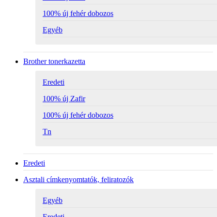
100% új fehér dobozos
Egyéb
Brother tonerkazetta
Eredeti
100% új Zafir
100% új fehér dobozos
Tn
Eredeti
Asztali címkenyomtatók, feliratozók
Egyéb
Eredeti