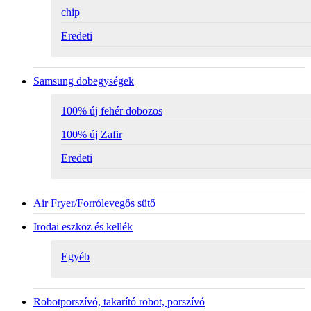
chip
Eredeti
Samsung dobegységek
100% új fehér dobozos
100% új Zafir
Eredeti
Air Fryer/Forrólevegős sütő
Irodai eszköz és kellék
Egyéb
Robotporszívó, takarító robot, porszívó