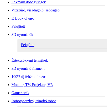
Lexmark dobegységek
Vízszűrő, vízadagoló, szódagép
E-Book olvasó
Felújított
3D nyomtatók
Felújított
Értékcsökkent termékek
3D nyomtató filament
100% új fehér dobozos
Monitor, TV, Projektor, VR
Gamer szék
Robotporszívó, takarító robot