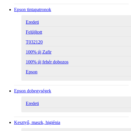
Epson tintapatronok
Eredeti
Felújított
T032120
100% új Zafir
100% új fehér dobozos
Epson
Epson dobegységek
Eredeti
Kesztyű, maszk, higiénia