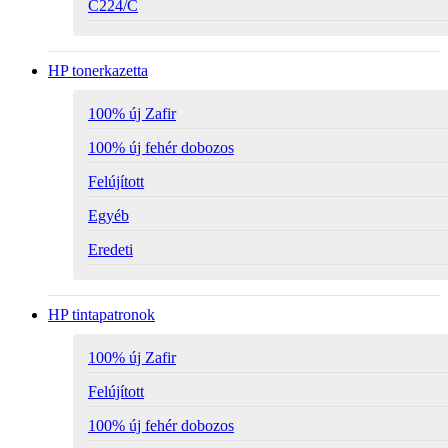
C224/C
HP tonerkazetta
100% új Zafir
100% új fehér dobozos
Felújított
Egyéb
Eredeti
HP tintapatronok
100% új Zafir
Felújított
100% új fehér dobozos