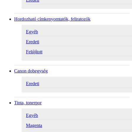
Hordozható címkenyomtatók, feliratozók
Egyéb
Eredeti
Felújított
Canon dobegység
Eredeti
Tinta, tonerpor
Egyéb
Magenta