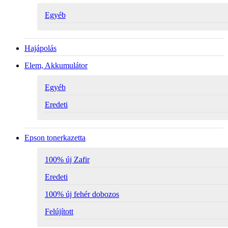
Egyéb
Hajápolás
Elem, Akkumulátor
Egyéb
Eredeti
Epson tonerkazetta
100% új Zafir
Eredeti
100% új fehér dobozos
Felújított