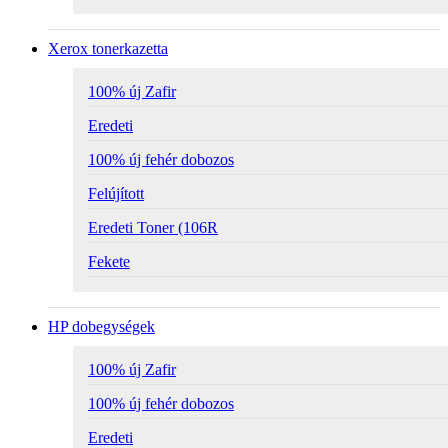
Xerox tonerkazetta
100% új Zafir
Eredeti
100% új fehér dobozos
Felújított
Eredeti Toner (106R
Fekete
HP dobegységek
100% új Zafir
100% új fehér dobozos
Eredeti