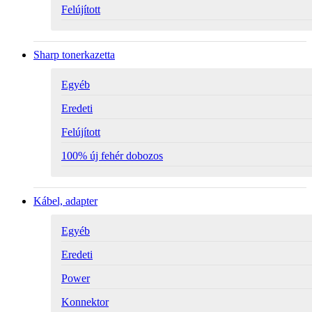
Felújított
Sharp tonerkazetta
Egyéb
Eredeti
Felújított
100% új fehér dobozos
Kábel, adapter
Egyéb
Eredeti
Power
Konnektor