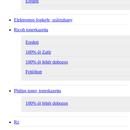
Eredeti
Elektromos fogkefe, szájzuhany
Ricoh tonerkazetta
Eredeti
100% új Zafir
100% új fehér dobozos
Felújított
Philips toner, tonerkazetta
100% új fehér dobozos
Rz