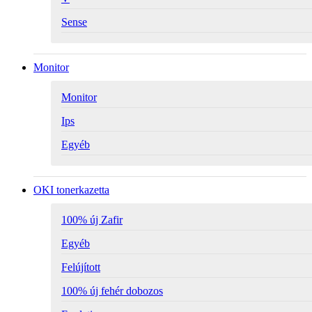
Sense
Monitor
Monitor
Ips
Egyéb
OKI tonerkazetta
100% új Zafir
Egyéb
Felújított
100% új fehér dobozos