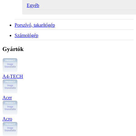
Egyéb
Porszívó, takarítógép
Számológép
Gyártók
A4-TECH
Acer
Acro