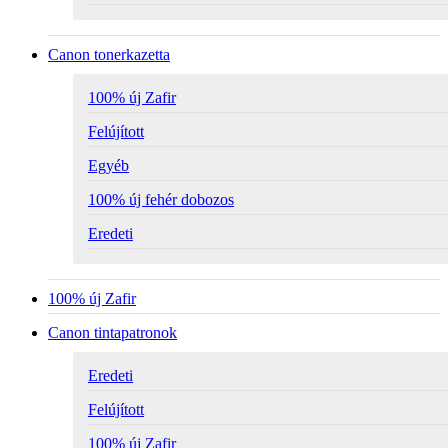
Canon tonerkazetta
100% új Zafir
Felújított
Egyéb
100% új fehér dobozos
Eredeti
100% új Zafir
Canon tintapatronok
Eredeti
Felújított
100% új Zafir