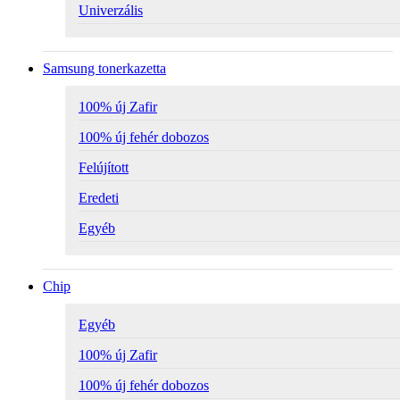
Univerzális
Samsung tonerkazetta
100% új Zafir
100% új fehér dobozos
Felújított
Eredeti
Egyéb
Chip
Egyéb
100% új Zafir
100% új fehér dobozos