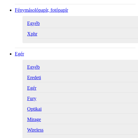
Fénymásolópapír, fotópapír
Egyéb
Xphr
Egér
Egyéb
Eredeti
Egér
Fury
Optikai
Mirage
Wireless