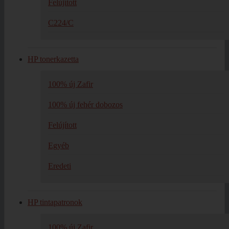
Felújított
C224/C
HP tonerkazetta
100% új Zafir
100% új fehér dobozos
Felújított
Egyéb
Eredeti
HP tintapatronok
100% új Zafir