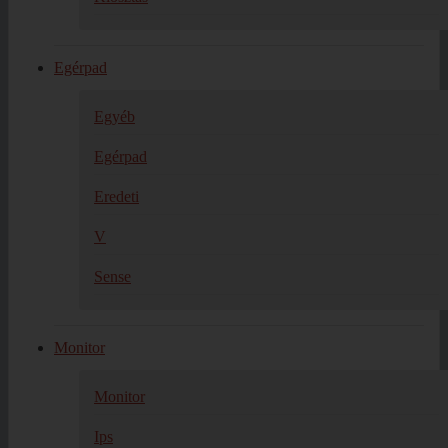
Egérpad
Egyéb
Egérpad
Eredeti
V
Sense
Monitor
Monitor
Ips