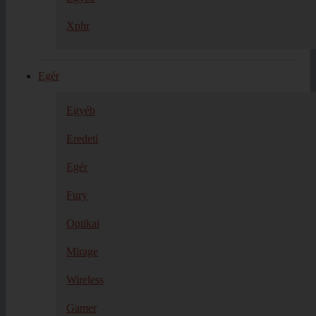
Xphr
Egér
Egyéb
Eredeti
Egér
Fury
Optikai
Mirage
Wireless
Gamer