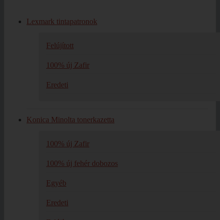
Lexmark tintapatronok
Felújított
100% új Zafir
Eredeti
Konica Minolta tonerkazetta
100% új Zafir
100% új fehér dobozos
Egyéb
Eredeti