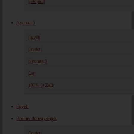
Felújított
Nyomtató
Egyéb
Eredeti
Nyomtató
Lan
100% új Zafir
Egyéb
Brother dobegységek
Eredeti