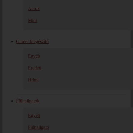
Aerox
Mini
Gamer kiegészítő
Egyéb
Eredeti
Hdmi
Fülhallgatók
Egyéb
Fülhallgató