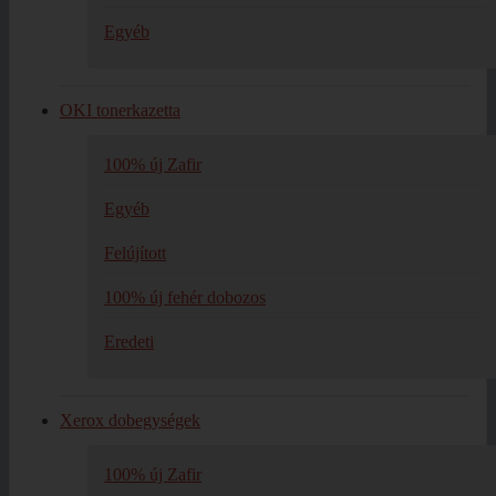
Egyéb
OKI tonerkazetta
100% új Zafir
Egyéb
Felújított
100% új fehér dobozos
Eredeti
Xerox dobegységek
100% új Zafir