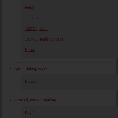
Felújított
T032120
100% új Zafir
100% új fehér dobozos
Epson
Epson dobegységek
Eredeti
Kesztyű, maszk, higiénia
Egyéb