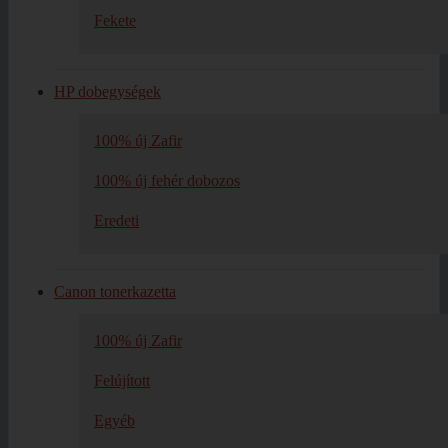
Fekete
HP dobegységek
100% új Zafir
100% új fehér dobozos
Eredeti
Canon tonerkazetta
100% új Zafir
Felújított
Egyéb