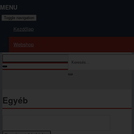
MENU
Toggle navigation
Kezdőlap
Webshop
A kosár üres
Kosár tartalmának megjelenítése
Ön itt van:
Kezdőlap
Webshop
Egyéb