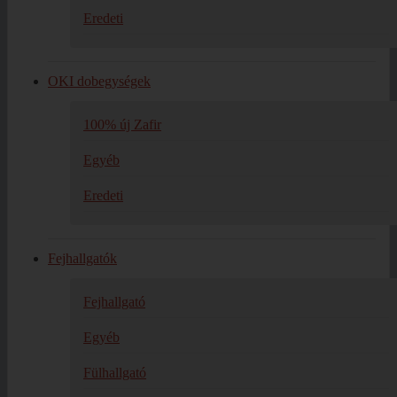
Eredeti
OKI dobegységek
100% új Zafir
Egyéb
Eredeti
Fejhallgatók
Fejhallgató
Egyéb
Fülhallgató