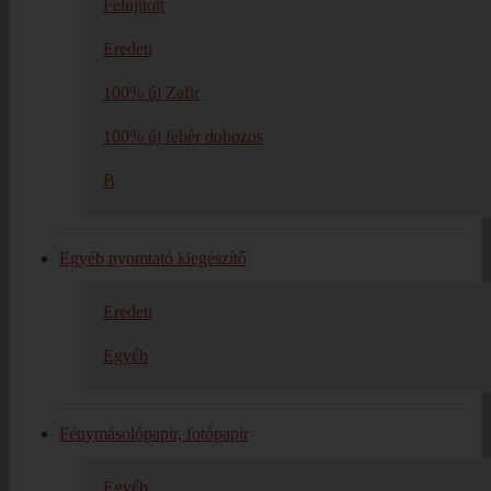
Felújított
Eredeti
100% új Zafir
100% új fehér dobozos
B
Egyéb nyomtató kiegészítő
Eredeti
Egyéb
Fénymásolópapír, fotópapír
Egyéb