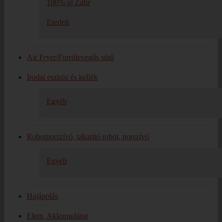
100% új Zafir
Eredeti
Air Fryer/Forrólevegős sütő
Irodai eszköz és kellék
Egyéb
Robotporszívó, takarító robot, porszívó
Egyéb
Hajápolás
Elem, Akkumulátor