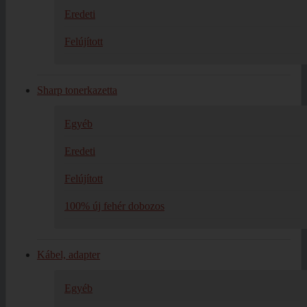
Eredeti
Felújított
Sharp tonerkazetta
Egyéb
Eredeti
Felújított
100% új fehér dobozos
Kábel, adapter
Egyéb