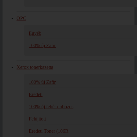
OPC
Egyéb
100% új Zafir
Xerox tonerkazetta
100% új Zafir
Eredeti
100% új fehér dobozos
Felújított
Eredeti Toner (106R