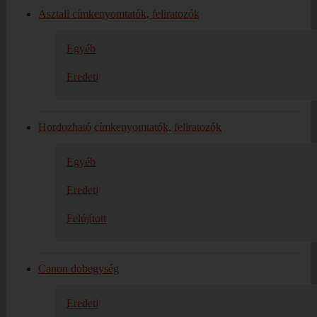
Asztali címkenyomtatók, feliratozók
Egyéb
Eredeti
Hordozható címkenyomtatók, feliratozók
Egyéb
Eredeti
Felújított
Canon dobegység
Eredeti