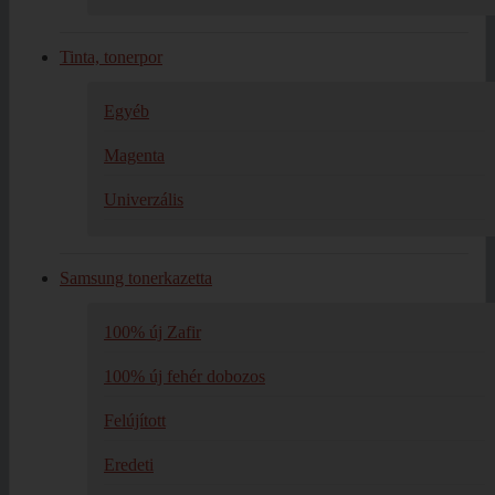
Tinta, tonerpor
Egyéb
Magenta
Univerzális
Samsung tonerkazetta
100% új Zafir
100% új fehér dobozos
Felújított
Eredeti