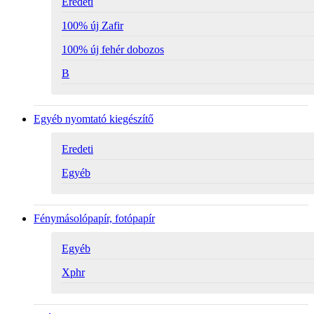
Eredeti
100% új Zafir
100% új fehér dobozos
B
Egyéb nyomtató kiegészítő
Eredeti
Egyéb
Fénymásolópapír, fotópapír
Egyéb
Xphr