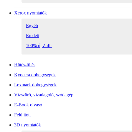
Xerox nyomtatók
Egyéb
Eredeti
100% új Zafir
Hűtés-fűtés
Kyocera dobegységek
Lexmark dobegységek
Vízszűrő, vízadagoló, szódagép
E-Book olvasó
Felújított
3D nyomtatók