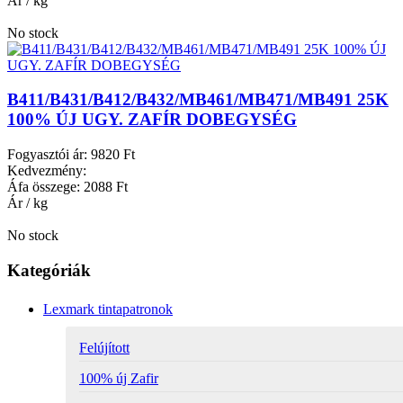
Ár / kg
No stock
B411/B431/B412/B432/MB461/MB471/MB491 25K
100% ÚJ UGY. ZAFÍR DOBEGYSÉG
Fogyasztói ár:
9820 Ft
Kedvezmény:
Áfa összege:
2088 Ft
Ár / kg
No stock
Kategóriák
Lexmark tintapatronok
Felújított
100% új Zafir