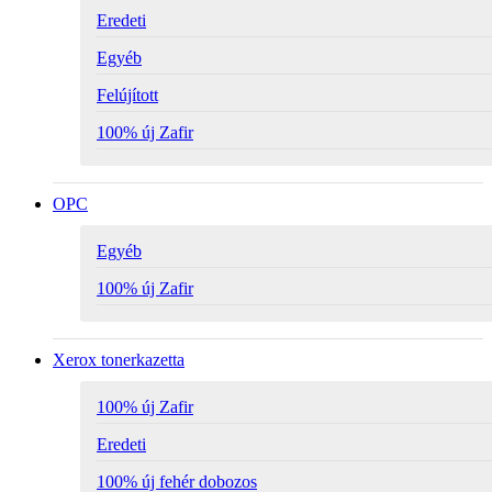
Eredeti
Egyéb
Felújított
100% új Zafir
OPC
Egyéb
100% új Zafir
Xerox tonerkazetta
100% új Zafir
Eredeti
100% új fehér dobozos