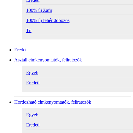
Eredeti
100% új Zafir
100% új fehér dobozos
Tn
Eredeti
Asztali címkenyomtatók, feliratozók
Egyéb
Eredeti
Hordozható címkenyomtatók, feliratozók
Egyéb
Eredeti