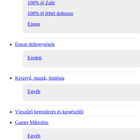
100% új Zafir
100% új fehér dobozos
Epson
Epson dobegységek
Eredeti
Kesztyű, maszk, higiénia
Egyéb
Vízszűrő berendezés és kiegészítői
Gamer Mikrofon
Egyéb