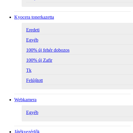
Kyocera tonerkazetta
Eredeti
Egyéb
100% új fehér dobozos
100% új Zafir
Tk
Felújított
Webkamera
Egyéb
Játékvezérlők