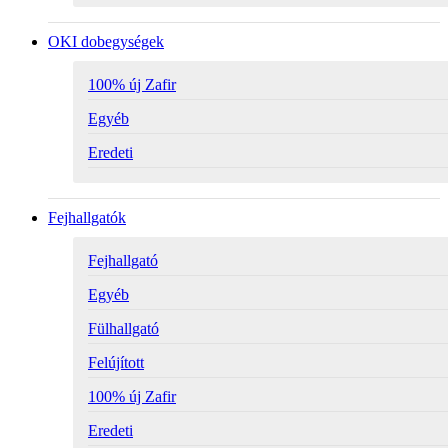
OKI dobegységek
100% új Zafir
Egyéb
Eredeti
Fejhallgatók
Fejhallgató
Egyéb
Fülhallgató
Felújított
100% új Zafir
Eredeti