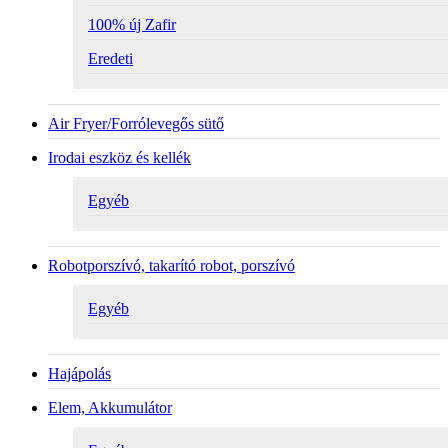
100% új Zafir
Eredeti
Air Fryer/Forrólevegős sütő
Irodai eszköz és kellék
Egyéb
Robotporszívó, takarító robot, porszívó
Egyéb
Hajápolás
Elem, Akkumulátor