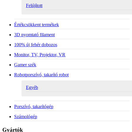
Felújított
Értékcsökkent termékek
3D nyomtató filament
100% új fehér dobozos
Monitor, TV, Projektor, VR
Gamer szék
Robotporszívó, takarító robot
Egyéb
Porszívó, takarítógép
Számológép
Gyártók