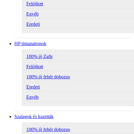
Felújított
Egyéb
Eredeti
HP tintapatronok
100% új Zafir
Felújított
100% új fehér dobozos
Eredeti
Egyéb
Szalagok és kazetták
100% új fehér dobozos