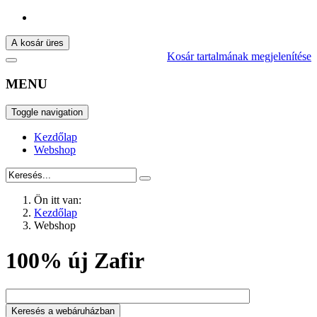
A kosár üres
Kosár tartalmának megjelenítése
MENU
Toggle navigation
Kezdőlap
Webshop
Ön itt van:
Kezdőlap
Webshop
100% új Zafir