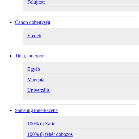
Felújított
Canon dobegység
Eredeti
Tinta, tonerpor
Egyéb
Magenta
Univerzális
Samsung tonerkazetta
100% új Zafir
100% új fehér dobozos