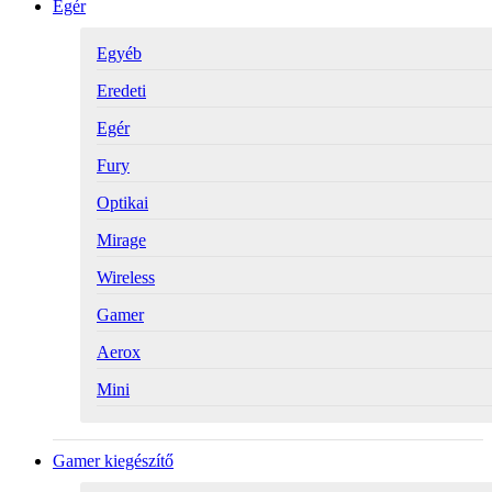
Egér
Egyéb
Eredeti
Egér
Fury
Optikai
Mirage
Wireless
Gamer
Aerox
Mini
Gamer kiegészítő