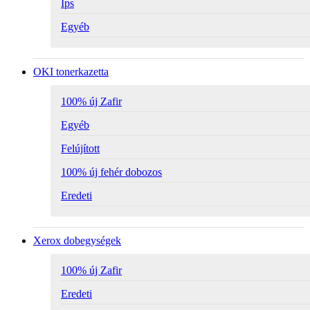
Ips
Egyéb
OKI tonerkazetta
100% új Zafir
Egyéb
Felújított
100% új fehér dobozos
Eredeti
Xerox dobegységek
100% új Zafir
Eredeti