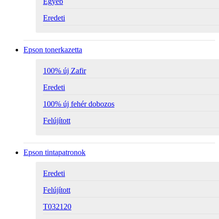
Egyéb
Eredeti
Epson tonerkazetta
100% új Zafir
Eredeti
100% új fehér dobozos
Felújított
Epson tintapatronok
Eredeti
Felújított
T032120