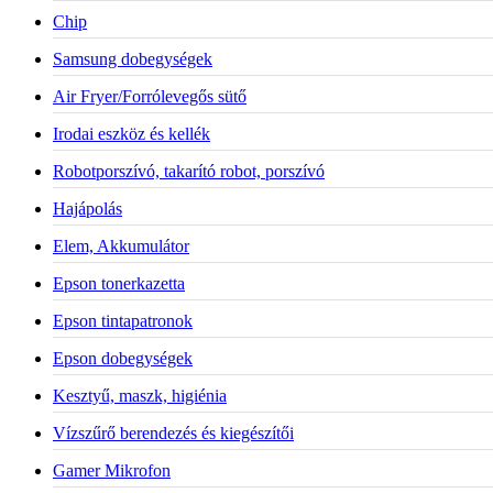
Chip
Samsung dobegységek
Air Fryer/Forrólevegős sütő
Irodai eszköz és kellék
Robotporszívó, takarító robot, porszívó
Hajápolás
Elem, Akkumulátor
Epson tonerkazetta
Epson tintapatronok
Epson dobegységek
Kesztyű, maszk, higiénia
Vízszűrő berendezés és kiegészítői
Gamer Mikrofon