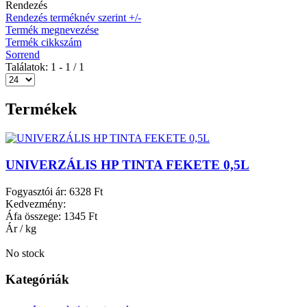
Rendezés
Rendezés terméknév szerint +/-
Termék megnevezése
Termék cikkszám
Sorrend
Találatok: 1 - 1 / 1
Termékek
UNIVERZÁLIS HP TINTA FEKETE 0,5L
Fogyasztói ár:
6328 Ft
Kedvezmény:
Áfa összege:
1345 Ft
Ár / kg
No stock
Kategóriák