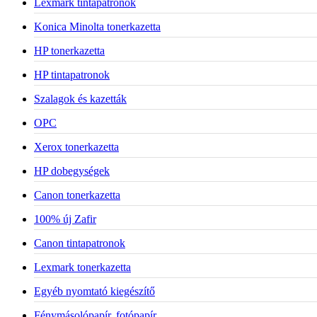
Lexmark tintapatronok
Konica Minolta tonerkazetta
HP tonerkazetta
HP tintapatronok
Szalagok és kazetták
OPC
Xerox tonerkazetta
HP dobegységek
Canon tonerkazetta
100% új Zafir
Canon tintapatronok
Lexmark tonerkazetta
Egyéb nyomtató kiegészítő
Fénymásolópapír, fotópapír