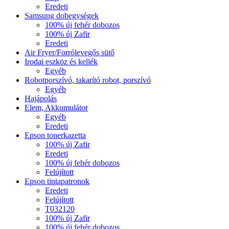
Eredeti
Samsung dobegységek
100% új fehér dobozos
100% új Zafir
Eredeti
Air Fryer/Forrólevegős sütő
Irodai eszköz és kellék
Egyéb
Robotporszívó, takarító robot, porszívó
Egyéb
Hajápolás
Elem, Akkumulátor
Egyéb
Eredeti
Epson tonerkazetta
100% új Zafir
Eredeti
100% új fehér dobozos
Felújított
Epson tintapatronok
Eredeti
Felújított
T032120
100% új Zafir
100% új fehér dobozos