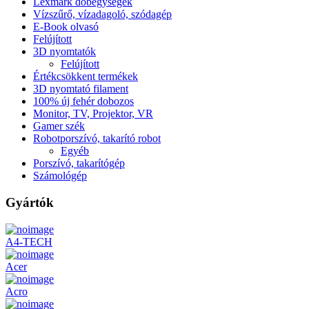
Lexmark dobegységek
Vízszűrő, vízadagoló, szódagép
E-Book olvasó
Felújított
3D nyomtatók
Felújított
Értékcsökkent termékek
3D nyomtató filament
100% új fehér dobozos
Monitor, TV, Projektor, VR
Gamer szék
Robotporszívó, takarító robot
Egyéb
Porszívó, takarítógép
Számológép
Gyártók
A4-TECH
Acer
Acro