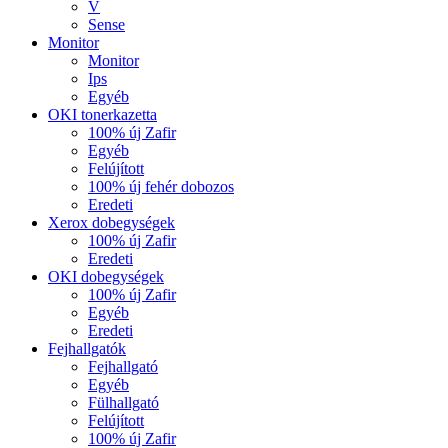
V
Sense
Monitor
Monitor
Ips
Egyéb
OKI tonerkazetta
100% új Zafir
Egyéb
Felújított
100% új fehér dobozos
Eredeti
Xerox dobegységek
100% új Zafir
Eredeti
OKI dobegységek
100% új Zafir
Egyéb
Eredeti
Fejhallgatók
Fejhallgató
Egyéb
Fülhallgató
Felújított
100% új Zafir