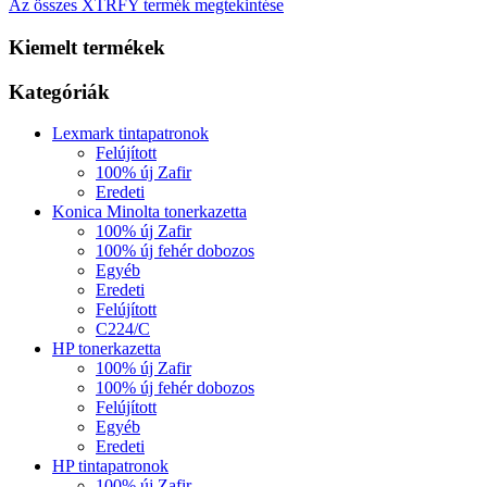
Az összes XTRFY termék megtekintése
Kiemelt termékek
Kategóriák
Lexmark tintapatronok
Felújított
100% új Zafir
Eredeti
Konica Minolta tonerkazetta
100% új Zafir
100% új fehér dobozos
Egyéb
Eredeti
Felújított
C224/C
HP tonerkazetta
100% új Zafir
100% új fehér dobozos
Felújított
Egyéb
Eredeti
HP tintapatronok
100% új Zafir