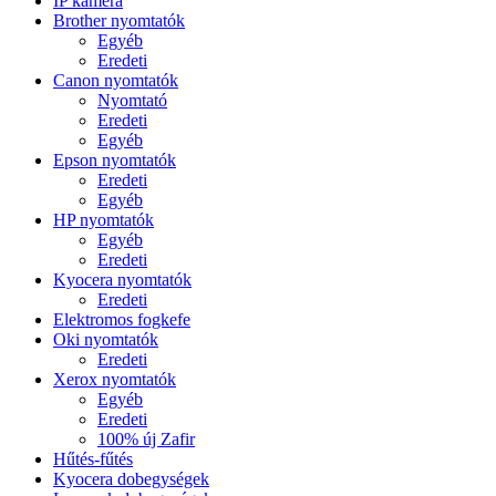
IP kamera
Brother nyomtatók
Egyéb
Eredeti
Canon nyomtatók
Nyomtató
Eredeti
Egyéb
Epson nyomtatók
Eredeti
Egyéb
HP nyomtatók
Egyéb
Eredeti
Kyocera nyomtatók
Eredeti
Elektromos fogkefe
Oki nyomtatók
Eredeti
Xerox nyomtatók
Egyéb
Eredeti
100% új Zafir
Hűtés-fűtés
Kyocera dobegységek