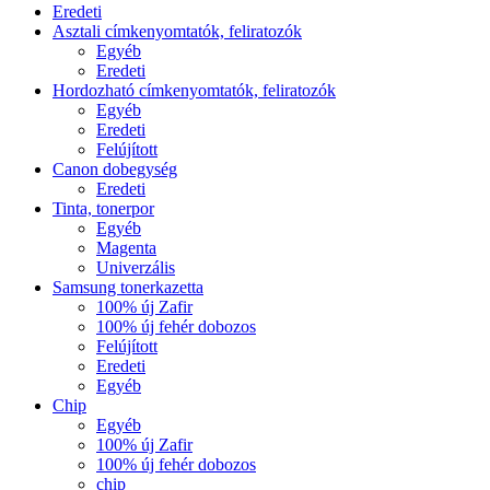
Eredeti
Asztali címkenyomtatók, feliratozók
Egyéb
Eredeti
Hordozható címkenyomtatók, feliratozók
Egyéb
Eredeti
Felújított
Canon dobegység
Eredeti
Tinta, tonerpor
Egyéb
Magenta
Univerzális
Samsung tonerkazetta
100% új Zafir
100% új fehér dobozos
Felújított
Eredeti
Egyéb
Chip
Egyéb
100% új Zafir
100% új fehér dobozos
chip