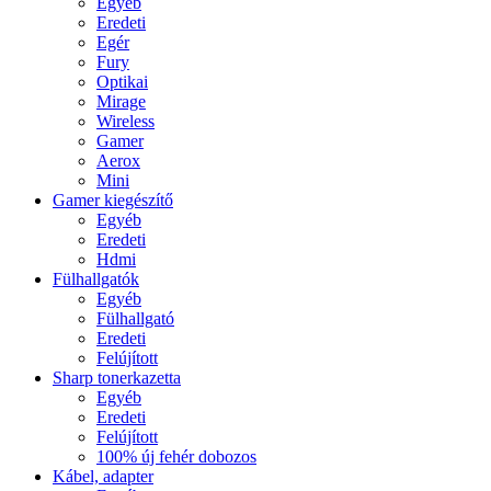
Egyéb
Eredeti
Egér
Fury
Optikai
Mirage
Wireless
Gamer
Aerox
Mini
Gamer kiegészítő
Egyéb
Eredeti
Hdmi
Fülhallgatók
Egyéb
Fülhallgató
Eredeti
Felújított
Sharp tonerkazetta
Egyéb
Eredeti
Felújított
100% új fehér dobozos
Kábel, adapter