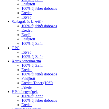
Felújított
100% új fehér dobozos
Eredeti
Egyéb
Szalagok és kazetták
100% új fehér dobozos
Eredeti
Egyéb
Felújított
100% új Zafir
OPC
Egyéb
100% új Zafir
Xerox tonerkazetta
100% új Zafir
Eredeti
100% új fehér dobozos
Felújított
Eredeti Toner (106R
Fekete
HP dobegységek
100% új Zafir
100% új fehér dobozos
Eredeti