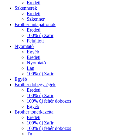
Eredeti
Szkennerek
Eredeti
Szkenner
Brother tintapatronok
Eredeti
100% új Zafir
Felújított
Nyomtató
Egyéb
Eredeti
Nyomtató
Lan
100% új Zafir
Egyéb
Brother dobegységek
Eredeti
100% új Zafir
100% új fehér dobozos
Egyéb
Brother tonerkazetta
Eredeti
100% új Zafir
100% új fehér dobozos
Tn