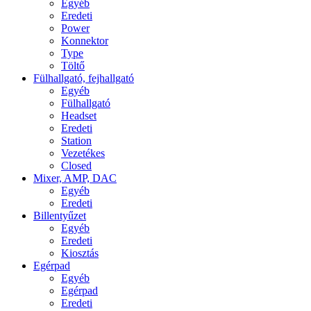
Egyéb
Eredeti
Power
Konnektor
Type
Töltő
Fülhallgató, fejhallgató
Egyéb
Fülhallgató
Headset
Eredeti
Station
Vezetékes
Closed
Mixer, AMP, DAC
Egyéb
Eredeti
Billentyűzet
Egyéb
Eredeti
Kiosztás
Egérpad
Egyéb
Egérpad
Eredeti