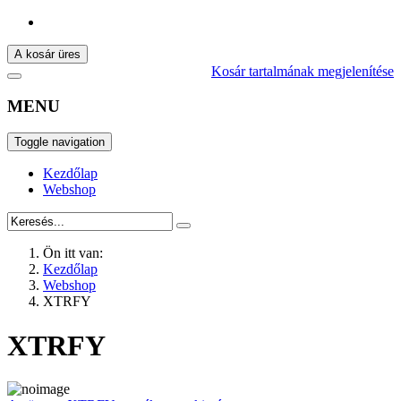
A kosár üres
Kosár tartalmának megjelenítése
MENU
Toggle navigation
Kezdőlap
Webshop
Ön itt van:
Kezdőlap
Webshop
XTRFY
XTRFY