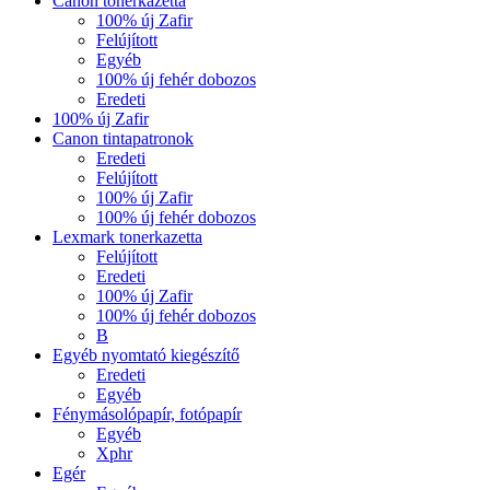
Canon tonerkazetta
100% új Zafir
Felújított
Egyéb
100% új fehér dobozos
Eredeti
100% új Zafir
Canon tintapatronok
Eredeti
Felújított
100% új Zafir
100% új fehér dobozos
Lexmark tonerkazetta
Felújított
Eredeti
100% új Zafir
100% új fehér dobozos
B
Egyéb nyomtató kiegészítő
Eredeti
Egyéb
Fénymásolópapír, fotópapír
Egyéb
Xphr
Egér