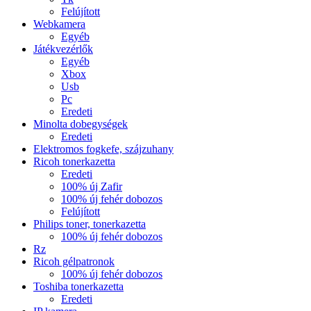
Felújított
Webkamera
Egyéb
Játékvezérlők
Egyéb
Xbox
Usb
Pc
Eredeti
Minolta dobegységek
Eredeti
Elektromos fogkefe, szájzuhany
Ricoh tonerkazetta
Eredeti
100% új Zafir
100% új fehér dobozos
Felújított
Philips toner, tonerkazetta
100% új fehér dobozos
Rz
Ricoh gélpatronok
100% új fehér dobozos
Toshiba tonerkazetta
Eredeti