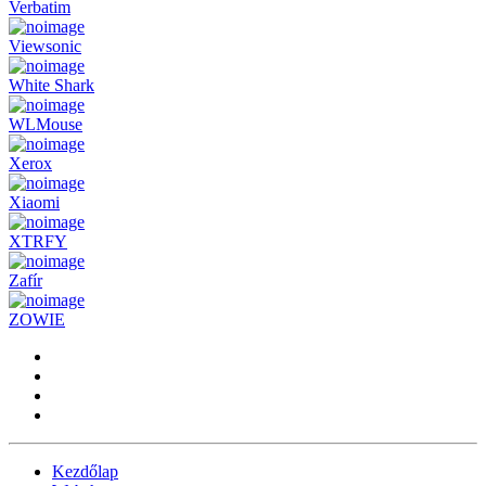
Verbatim
Viewsonic
White Shark
WLMouse
Xerox
Xiaomi
XTRFY
Zafír
ZOWIE
Kezdőlap