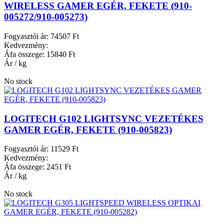
WIRELESS GAMER EGÉR, FEKETE (910-
005272/910-005273)
Fogyasztói ár:
74507 Ft
Kedvezmény:
Áfa összege:
15840 Ft
Ár / kg
No stock
LOGITECH G102 LIGHTSYNC VEZETÉKES
GAMER EGÉR, FEKETE (910-005823)
Fogyasztói ár:
11529 Ft
Kedvezmény:
Áfa összege:
2451 Ft
Ár / kg
No stock