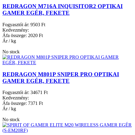
REDRAGON M716A INQUISITOR2 OPTIKAI
GAMER EGÉR, FEKETE
Fogyasztói ár:
9503 Ft
Kedvezmény:
Áfa összege:
2020 Ft
Ár / kg
No stock
REDRAGON M801P SNIPER PRO OPTIKAI
GAMER EGÉR, FEKETE
Fogyasztói ár:
34671 Ft
Kedvezmény:
Áfa összege:
7371 Ft
Ár / kg
No stock