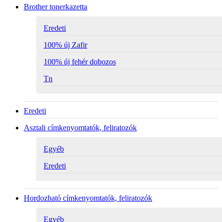
Brother tonerkazetta
Eredeti
100% új Zafir
100% új fehér dobozos
Tn
Eredeti
Asztali címkenyomtatók, feliratozók
Egyéb
Eredeti
Hordozható címkenyomtatók, feliratozók
Egyéb