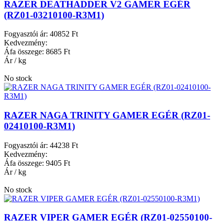
RAZER DEATHADDER V2 GAMER EGÉR
(RZ01-03210100-R3M1)
Fogyasztói ár:
40852 Ft
Kedvezmény:
Áfa összege:
8685 Ft
Ár / kg
No stock
RAZER NAGA TRINITY GAMER EGÉR (RZ01-
02410100-R3M1)
Fogyasztói ár:
44238 Ft
Kedvezmény:
Áfa összege:
9405 Ft
Ár / kg
No stock
RAZER VIPER GAMER EGÉR (RZ01-02550100-