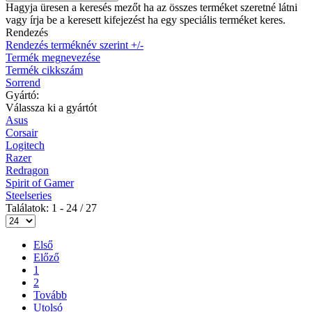
Hagyja üresen a keresés mezőt ha az összes terméket szeretné látni
vagy írja be a keresett kifejezést ha egy speciális terméket keres.
Rendezés
Rendezés terméknév szerint +/-
Termék megnevezése
Termék cikkszám
Sorrend
Gyártó:
Válassza ki a gyártót
Asus
Corsair
Logitech
Razer
Redragon
Spirit of Gamer
Steelseries
Találatok: 1 - 24 / 27
Első
Előző
1
2
Tovább
Utolsó