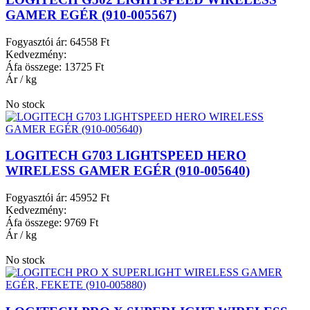
GAMER EGÉR (910-005567)
Fogyasztói ár:
64558 Ft
Kedvezmény:
Áfa összege:
13725 Ft
Ár / kg
No stock
LOGITECH G703 LIGHTSPEED HERO
WIRELESS GAMER EGÉR (910-005640)
Fogyasztói ár:
45952 Ft
Kedvezmény:
Áfa összege:
9769 Ft
Ár / kg
No stock