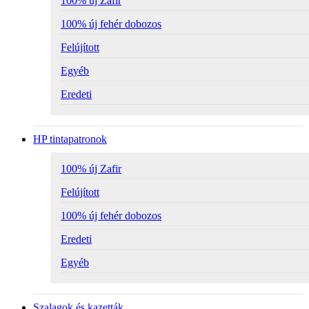
100% új Zafir
100% új fehér dobozos
Felújított
Egyéb
Eredeti
HP tintapatronok
100% új Zafir
Felújított
100% új fehér dobozos
Eredeti
Egyéb
Szalagok és kazetták