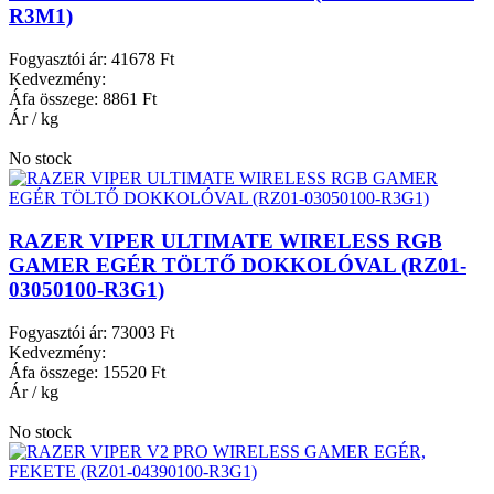
R3M1)
Fogyasztói ár:
41678 Ft
Kedvezmény:
Áfa összege:
8861 Ft
Ár / kg
No stock
RAZER VIPER ULTIMATE WIRELESS RGB
GAMER EGÉR TÖLTŐ DOKKOLÓVAL (RZ01-
03050100-R3G1)
Fogyasztói ár:
73003 Ft
Kedvezmény:
Áfa összege:
15520 Ft
Ár / kg
No stock