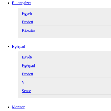
Billentyűzet
Egyéb
Eredeti
Kiosztás
Egérpad
Egyéb
Egérpad
Eredeti
V
Sense
Monitor