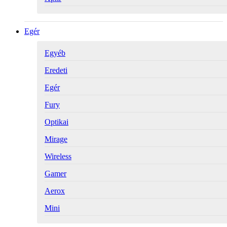
Egér
Egyéb
Eredeti
Egér
Fury
Optikai
Mirage
Wireless
Gamer
Aerox
Mini