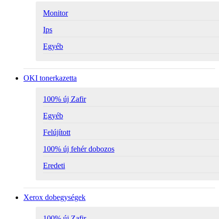
Monitor
Ips
Egyéb
OKI tonerkazetta
100% új Zafir
Egyéb
Felújított
100% új fehér dobozos
Eredeti
Xerox dobegységek
100% új Zafir