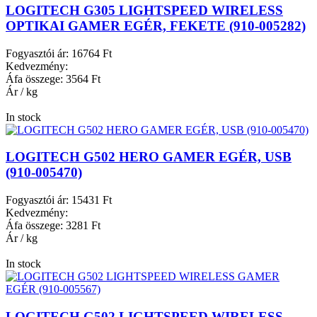
LOGITECH G305 LIGHTSPEED WIRELESS
OPTIKAI GAMER EGÉR, FEKETE (910-005282)
Fogyasztói ár:
16764 Ft
Kedvezmény:
Áfa összege:
3564 Ft
Ár / kg
In stock
LOGITECH G502 HERO GAMER EGÉR, USB
(910-005470)
Fogyasztói ár:
15431 Ft
Kedvezmény:
Áfa összege:
3281 Ft
Ár / kg
In stock
LOGITECH G502 LIGHTSPEED WIRELESS