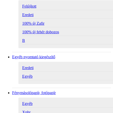
Felújított
Eredeti
100% új Zafir
100% új fehér dobozos
B
Egyéb nyomtató kiegészítő
Eredeti
Egyéb
Fénymásolópapír, fotópapír
Egyéb
Xphr