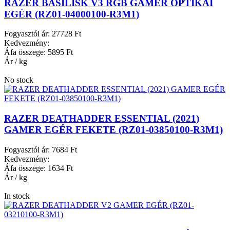
RAZER BASILISK V3 RGB GAMER OPTIKAI
EGÉR (RZ01-04000100-R3M1)
Fogyasztói ár:
27728 Ft
Kedvezmény:
Áfa összege:
5895 Ft
Ár / kg
No stock
RAZER DEATHADDER ESSENTIAL (2021)
GAMER EGÉR FEKETE (RZ01-03850100-R3M1)
Fogyasztói ár:
7684 Ft
Kedvezmény:
Áfa összege:
1634 Ft
Ár / kg
In stock