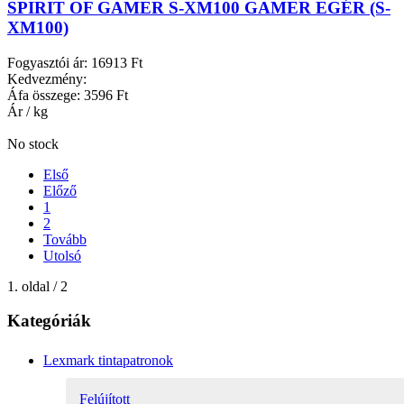
SPIRIT OF GAMER S-XM100 GAMER EGÉR (S-
XM100)
Fogyasztói ár:
16913 Ft
Kedvezmény:
Áfa összege:
3596 Ft
Ár / kg
No stock
Első
Előző
1
2
Tovább
Utolsó
1. oldal / 2
Kategóriák
Lexmark tintapatronok
Felújított